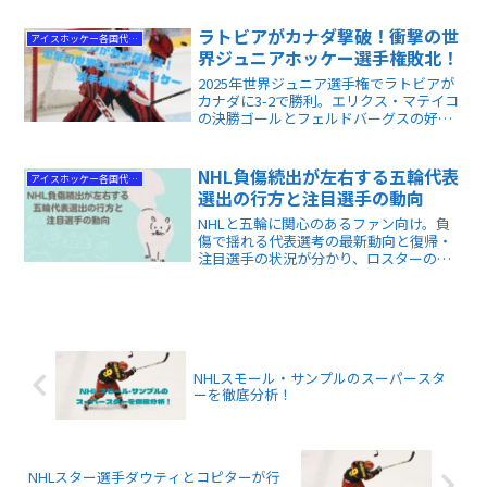
の記事です。
ラトビアがカナダ撃破！衝撃の世
アイスホッケー各国代表情報
界ジュニアホッケー選手権敗北！
2025年世界ジュニア選手権でラトビアが
カナダに3-2で勝利。エリクス・マテイコ
の決勝ゴールとフェルドバーグスの好守
が光り、カナダのパワープレイ不足やデ
ィフェンス問題が明らかに。
NHL負傷続出が左右する五輪代表
アイスホッケー各国代表情報
選出の行方と注目選手の動向
NHLと五輪に関心のあるファン向け。負
傷で揺れる代表選考の最新動向と復帰・
注目選手の状況が分かり、ロスターの行
方や五輪戦の注目ポイントも把握できま
す。
NHLスモール・サンプルのスーパースタ
ーを徹底分析！
NHLスター選手ダウティとコピターが行