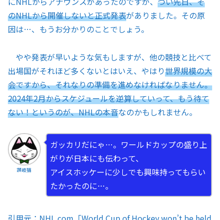
にNHLからアナウンスがあったのですが、
つい先日、そ
のNHLから開催しないと正式発表
がありました。その原
因は…、もうお分かりのことでしょう。
やや発表が早いような気もしますが、他の競技と比べて
出場国がそれほど多くないとはいえ、やはり
世界規模の大
会ですから、それなりの準備を進めなければなりません。
2024年2月からスケジュールを逆算していって、もう待て
ない！というのが、NHLの本音
なのかもしれません。
ガッカリだにゃ…。ワールドカップの盛り上
がりが日本にも伝わって、
アイスホッケーに少しでも興味持ってもらい
讃岐猫
たかったのに…。
引用元：NHL.com「
World Cup of Hockey won’t be held