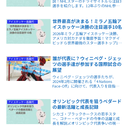
説！NHLスターのドライザイトルら注目3
選手を紹介します。12年ぶりのNHL参戦
で期待が高まるアイスホッケーの展望
や、初戦のスケジュールが丸わかり。五
輪を100倍楽しみたいファン必見の情報を
世界最高が決まる！ミラノ五輪ア
アイスホッケー各国代表情報
お届けします！
イスホッケー決勝の注目選手10名
2026年ミラノ五輪アイスホッケー決勝、
アメリカ対カナダを徹底予習！マクデイ
ビッドら世界最強のスター選手トップ10
をプロが解説します。注目選手の見どこ
ろや勝敗を分ける戦術を知ることで、日
曜日の金メダル争奪戦を120%楽しめるよ
誰が代表に？ウィニペグ・ジェッ
アイスホッケー各国代表情報
うになります。
ツの選手達が参加する国際試合の
展望
ウィニペグ・ジェッツの選手たちが、
2024年2月に開催される「4 Nations
Face-Off」に向けて、代表入りを目指し
ています。彼らの活躍が代表チームに与
える影響とは何か、そしてその選考過程
における重要なポイントを掘り下げてみ
オリンピック代表を狙うベダード
アイスホッケー各国代表情報
ましょう。
の最新活躍と成長記録
シカゴ・ブラックホークスの若手スタ
ー、コナー・ベダードの今季の活躍と成
長を解説🏒オリンピック代表争いの現状
や攻守の進化を知りたいNHLファン必見