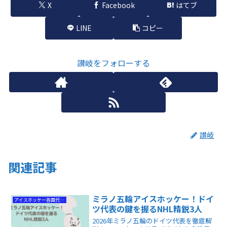
X
Facebook
はてブ
LINE
コピー
讃岐をフォローする
讃岐
関連記事
ミラノ五輪アイスホッケー！ドイ
アイスホッケー各国代表情報
ツ代表の鍵を握るNHL精鋭3人
2026年ミラノ五輪のドイツ代表を徹底解