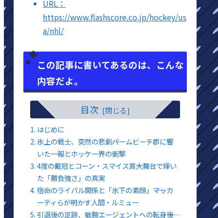
URL：
https://www.flashscore.co.jp/hockey/us
a/nhl/
この記事に書いてあるのは、こんな
内容だよ。
目次
はじめに
氷上の戦士、突然の悲劇――パームビーチ郡に響
いた一報とホッケー界の衝撃
4度の戴冠とコーン・スマイス賞――大舞台で輝い
た「勝負強さ」の真実
宿命のライバル関係と「氷下の素顔」――マッカ
ーティらが明かす人間・ルミュー
引退後の足跡、敏腕エージェントへの転身――後