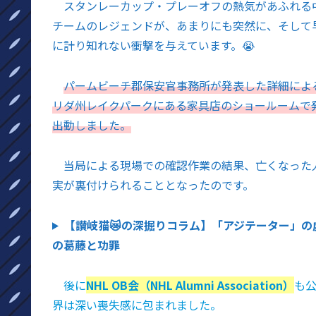
スタンレーカップ・プレーオフの熱気があふれる
チームのレジェンドが、あまりにも突然に、そして
に計り知れない衝撃を与えています。😭
パームビーチ郡保安官事務所が発表した詳細による
リダ州レイクパークにある家具店のショールームで
出動しました。
当局による現場での確認作業の結果、亡くなった
実が裏付けられることとなったのです。
【讃岐猫😿の深掘りコラム】「アジテーター」の
の葛藤と功罪
後に
NHL OB会（NHL Alumni Association）
も公
界は深い喪失感に包まれました。