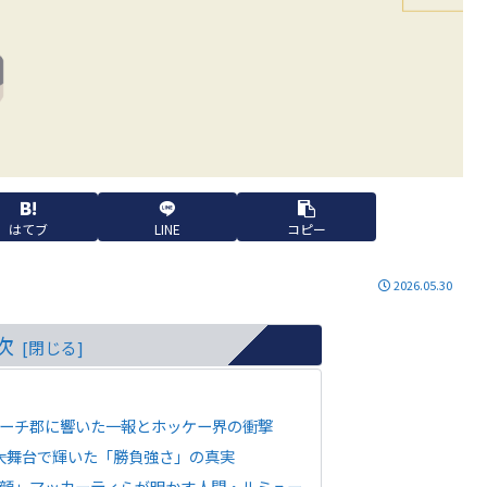
はてブ
LINE
コピー
2026.05.30
次
ビーチ郡に響いた一報とホッケー界の衝撃
―大舞台で輝いた「勝負強さ」の真実
顔」――マッカーティらが明かす人間・ルミュー