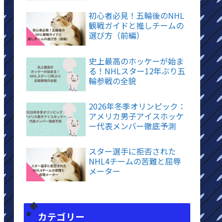
初心者必見！五輪後のNHL
観戦ガイドと推しチームの
選び方（前編）
史上最高のホッケーが始ま
る！NHLスター12年ぶり五
輪参戦の全貌
2026年冬季オリンピック：
アメリカ男子アイスホッケ
ー代表メンバー徹底予測
スター選手に拒否された
NHL4チームの苦難と屈辱
メーター
カテゴリー