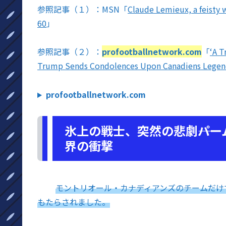
参照記事（１）：MSN「
Claude Lemieux, a feisty 
60
」
参照記事（２）：
profootballnetwork.com
「
‘A 
Trump Sends Condolences Upon Canadiens Legen
profootballnetwork.com
氷上の戦士、突然の悲劇――パ
界の衝撃
モントリオール・カナディアンズのチームだけ
もたらされました。