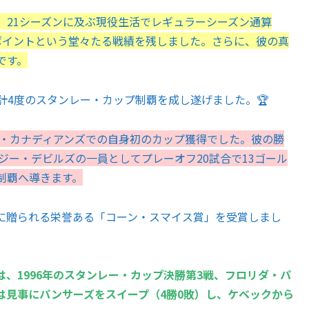
歩き、21シーズンに及ぶ現役生活でレギュラーシーズン通算
786ポイントという堂々たる戦績を残しました。さらに、彼の真
です。
計4度のスタンレー・カップ制覇を成し遂げました。🏆
ル・カナディアンズでの自身初のカップ獲得でした。彼の勝
ジー・デビルズの一員としてプレーオフ20試合で13ゴール
制覇へ導きます。
に贈られる栄誉ある「コーン・スマイス賞」を受賞しまし
、1996年のスタンレー・カップ決勝第3戦、フロリダ・パ
は見事にパンサーズをスイープ（4勝0敗）し、ケベックから