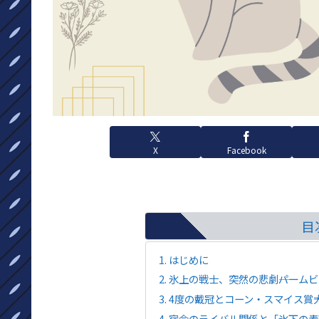
X
Facebook
目
はじめに
氷上の戦士、突然の悲劇――パーム
4度の戴冠とコーン・スマイス賞―
宿命のライバル関係と「氷下の素