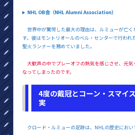
NHL OB会（NHL Alumni Association）
世界中が驚愕した最大の理由は、ルミューが亡くな
す。彼はモントリオールのベル・センターで行われ
聖火ランナーを務めていました。
大歓声の中でプレーオフの熱気を感じさせ、元気
なってしまったのです。
4度の戴冠とコーン・スマイス
実
クロード・ルミューの足跡は、NHLの歴史におい