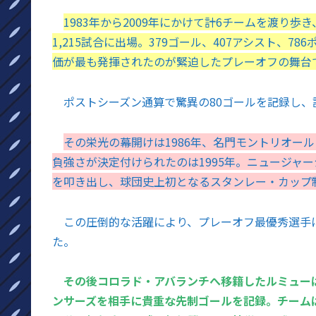
1983年から2009年にかけて計6チームを渡り
1,215試合に出場。379ゴール、407アシスト、
価が最も発揮されたのが緊迫したプレーオフの舞台
ポストシーズン通算で驚異の80ゴールを記録し、
その栄光の幕開けは1986年、名門モントリオー
負強さが決定付けられたのは1995年。ニュージャー
を叩き出し、球団史上初となるスタンレー・カップ
この圧倒的な活躍により、プレーオフ最優秀選手
た。
その後コロラド・アバランチへ移籍したルミューは
ンサーズを相手に貴重な先制ゴールを記録。チーム