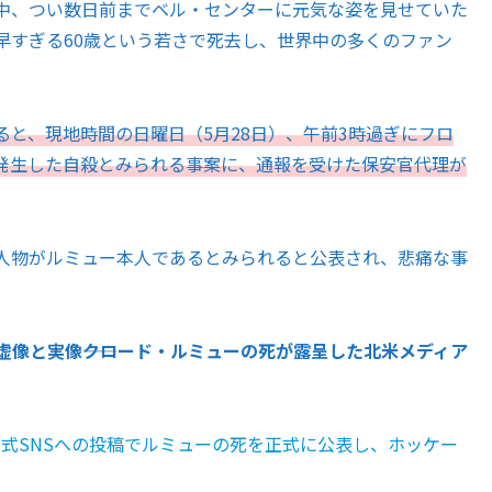
中、つい数日前までベル・センターに元気な姿を見せていた
早すぎる60歳という若さで死去し、世界中の多くのファン
と、現地時間の日曜日（5月28日）、午前3時過ぎにフロ
発生した自殺とみられる事案に、通報を受けた保安官代理が
人物がルミュー本人であるとみられると公表され、悲痛な事
虚像と実像――クロード・ルミューの死が露呈した北米メディア
式SNSへの投稿でルミューの死を正式に公表し、ホッケー