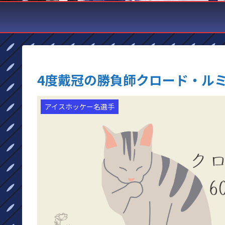
4度戴冠の勝負師クロード・ル
アイスホッケー名選手