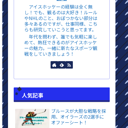
アイスホッケーの経験は全く無
し！でも、観るのは大好き！ルール
やNHLのこと、おぼつかない部分は
多々あるのですが、仕事同様、こち
らも研究していこうと思ってます。
年代を問わず、誰でも気軽に楽し
めて、熱狂できるのがアイスホッケ
ーの魅力。一緒に新たなスポーツ観
戦をしていきましょう！
人気記事
ブルースが大胆な戦略を採
用、オイラーズの2選手に
オファーシート！