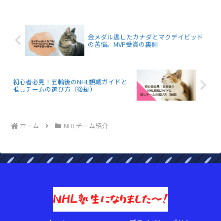
か？」、 「ニューヨーク・レンジャー
ズのフォワード、アルテミ・...
金メダル逃したカナダとマクデイビッド
の苦悩。MVP受賞の裏側
初心者必見！五輪後のNHL観戦ガイドと
推しチームの選び方（後編）
ホーム
NHLチーム紹介