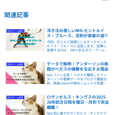
関連記事
浮き沈み激しいNHLセントルイ
NHLチーム紹介
ス・ブルース、忍耐が最善の道⁉︎
今回、ほとんど話題にしなかったセント
ルイス・ブルースに注目します。記事に
登場するのは、GMであるダグ・アームス
トロング。GM歴が長く、それもあって
か、彼独特のGM哲学がある人物です。と
ても興味深い視点でNHLを捉えている人
データで解明！アンダーソンの移
NHLチーム紹介
物とも言えます。
籍がベガスの優勝を左右する理由
NHLファン必見！ベガスが獲得したアン
ダーソンの衝撃データをブログで徹底分
析。時速161kmの弾丸ショットや先進統
計から、移籍が優勝争いに与える影響を
解説します。戦術の違いや最新指標を知
り、ホッケー観戦をより深く楽しみたい
ロサンゼルス・キングスの2025-
NHLチーム紹介
方に最適な記事です。🏒✨
26年試合日程を曜日・月別で完全
網羅！
NHL初心者やロサンゼルス・キングスフ