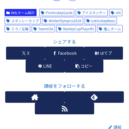
NHLチーム紹介
ProHockeyGuide
アイスホッケー
nhl
スタンレーカップ
WinterOlympics2026
IceHockeyNews
ミラノ五輪
TeamUSA
StanleyCupPlayoffs
推しチーム
シェアする
X
Facebook
はてブ
LINE
コピー
讃岐をフォローする
讃岐