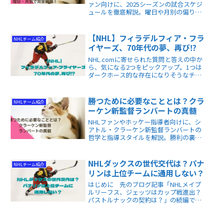
ァン向けに、2025シーズンの試合スケジ
ュールを徹底解説。曜日や月別の偏り、
注目の対戦、オリンピック期間中の動向
までわかります。
【NHL】フィラデルフィア・フラ
NHLチーム紹介
イヤーズ、70年代の夢、再び⁉︎
NHL.comに寄せられた質問と答えの中か
ら、気になる2つをピックアップ。1つは
ダークホース的な存在になりそうなチー
ムはどこか。もう1つは、選手の意識改革
を断行しようとしている、フィラデルフ
ィア・フライヤーズに関する質問です。
勝つために必要なこととは？クラ
NHLチーム紹介
ーケン新監督ランバートの真髄
NHLファンやホッケー指導者向けに、シ
アトル・クラーケン新監督ランバートの
哲学と指導スタイルを解説。勝利の裏に
ある“細部”と“責任感”の重要性が学べま
す。
NHLダックスの世代交代は？パナ
NHLチーム紹介
リンは上位チームに通用しない？
はじめに 先のブログ記事「NHLメイプ
ルリーフス、ジェッツはカップ戦進出？
パストルナックの契約は？」の続編で
す。今回採り上げられた質問は「将来、
アナハイム・ダックスはどうなるの