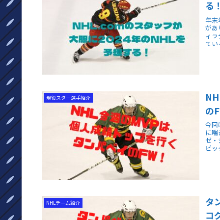
る
年末
があ
ィラ
てい
N
現役スター選手紹介
の
今回
に喘
ゼ・
ピッ
タ
NHLチーム紹介
コ