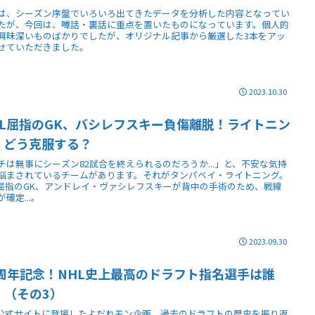
は、シーズン序盤でいろいろ出てきたデータを分析した内容となってい
たが、今回は、噂話・裏話に重点を置いたものになっています。個人的
興味深いものばかりでしたが、オリジナル記事から厳選した3本をアッ
せていただきました。
2023.10.30
HL屈指のGK、バシレフスキー負傷離脱！ライトニン
、どう克服する？
チは無事にシーズン82試合を終えられるのだろうか...」と、不安な気持
悩まされているチームがあります。それがタンパベイ・ライトニング。
L屈指のGK、アンドレイ・ヴァシレフスキーが背中の手術のため、戦線
確定...。
2023.09.30
0周年記念！NHL史上最高のドラフト指名選手は誰
！（その3）
L公式サイトに登場したよだれモン企画、過去のドラフトの歴史を振り返