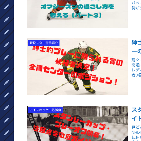
パベ
勢が
紳
現役スター選手紹介
ー
荒々
間通
レデ
者3
ス
アイスホッケー名勝負
イ
見ど
NH
に何