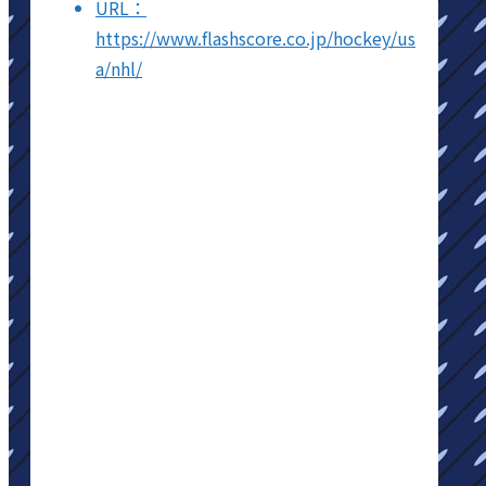
URL：
https://www.flashscore.co.jp/hockey/us
a/nhl/