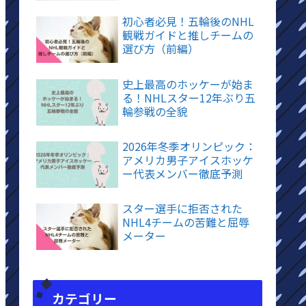
初心者必見！五輪後のNHL
観戦ガイドと推しチームの
選び方（前編）
史上最高のホッケーが始ま
る！NHLスター12年ぶり五
輪参戦の全貌
2026年冬季オリンピック：
アメリカ男子アイスホッケ
ー代表メンバー徹底予測
スター選手に拒否された
NHL4チームの苦難と屈辱
メーター
カテゴリー