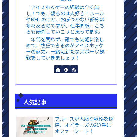
アイスホッケーの経験は全く無
し！でも、観るのは大好き！ルール
やNHLのこと、おぼつかない部分は
多々あるのですが、仕事同様、こち
らも研究していこうと思ってます。
年代を問わず、誰でも気軽に楽し
めて、熱狂できるのがアイスホッケ
ーの魅力。一緒に新たなスポーツ観
戦をしていきましょう！
人気記事
ブルースが大胆な戦略を採
用、オイラーズの2選手に
オファーシート！