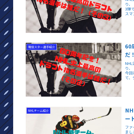
り、
3弾
スマ
6
現役スター選手紹介
だ
NH
り、
今回
て、
N
NHLチーム紹介
ー
ファ
まし