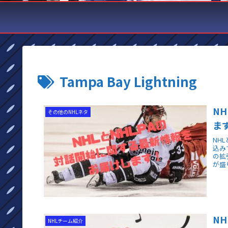
Tampa Bay Lightning
N
その他のNHLネタ
ま
NH
込み
の拡
が盛
N
NHLチーム紹介