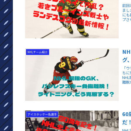
前回
まし
にも
プさ
N
NHLチーム紹介
グ
「ウ
ちに
NH
離脱が
6
アイスホッケー名選手
だ
NH