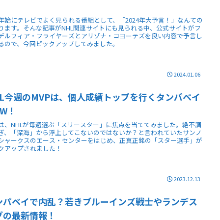
！
年始にテレビでよく見られる番組として、「2024年大予言！」なんての
ります。そんな記事がNHL関連サイトにも見られる中、公式サイトがフ
デルフィア・フライヤーズとアリゾナ・コヨーテズを良い内容で予言し
るので、今回ピックアップしてみました。
2024.01.06
HL今週のMVPは、個人成績トップを行くタンパベイ
FW！
は、NHLが毎週選ぶ「スリースター」に焦点を当ててみました。絶不調
ぎ、「深海」から浮上してこないのではないか？と言われていたサンノ
シャークスのエース・センターをはじめ、正真正銘の「スター選手」が
クアップされました！
2023.12.13
ンパベイで内乱？若きブルーインズ戦士やランデス
グの最新情報！