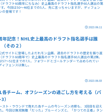
（ドラフト60周年にちなみ）史上最高のドラフト指名選手60人選出の第
です。今回は50～46位までの5人、先に言っちゃいますが、ディフェン
ンの登場です！
2023.06.11
0周年記念！NHL史上最高のドラフト指名選手は誰
！（その２）
L公式サイトに登場したよだれモン企画、過去のドラフトの歴史を振り返
（ドラフト60周年で）史上最高のドラフト指名選手60人選出の第2弾。
は57〜51位までの7人、フォワードとゴールテンダーで占められてい
ディフェンスは無し。
2023.06.03
HL各チーム、オフシーズンの過ごし方を考える（パ
ト3）
ースト・ラウンドで敗れた各チームの今シーズン点検も、 3回目を迎え
た。今回は無双無敵「だった」ブルーインズと、「かつての王者」タン