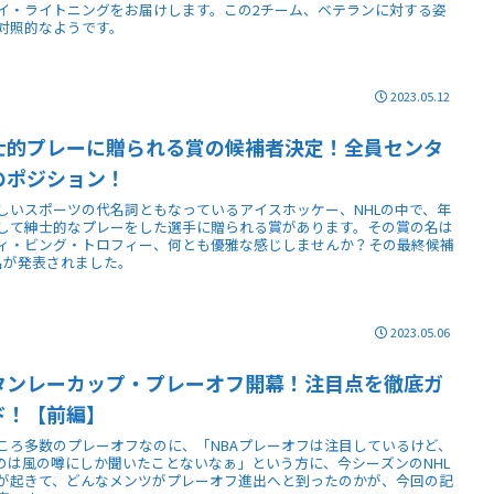
イ・ライトニングをお届けします。この2チーム、ベテランに対する姿
対照的なようです。
2023.05.12
士的プレーに贈られる賞の候補者決定！全員センタ
のポジション！
しいスポーツの代名詞ともなっているアイスホッケー、NHLの中で、年
して紳士的なプレーをした選手に贈られる賞があります。その賞の名は
ィ・ビング・トロフィー、何とも優雅な感じしませんか？その最終候補
名が発表されました。
2023.05.06
タンレーカップ・プレーオフ開幕！注目点を徹底ガ
ド！【前編】
ころ多数のプレーオフなのに、「NBAプレーオフは注目しているけど、
Lのは風の噂にしか聞いたことないなぁ」という方に、今シーズンのNHL
が起きて、どんなメンツがプレーオフ進出へと到ったのかが、今回の記