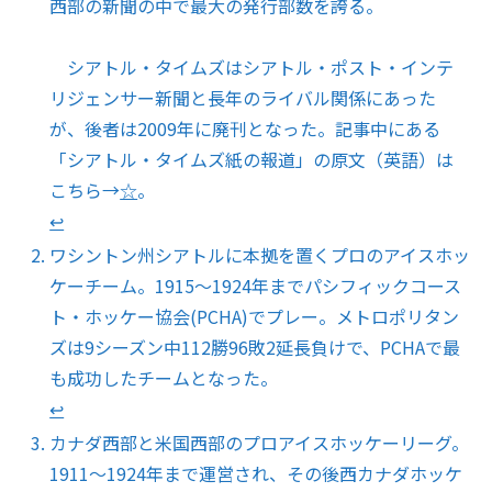
西部の新聞の中で最大の発行部数を誇る。
シアトル・タイムズはシアトル・ポスト・インテ
リジェンサー新聞と長年のライバル関係にあった
が、後者は2009年に廃刊となった。記事中にある
「シアトル・タイムズ紙の報道」の原文（英語）は
こちら→
☆
。
↩︎
ワシントン州シアトルに本拠を置くプロのアイスホッ
ケーチーム。1915～1924年までパシフィックコース
ト・ホッケー協会(PCHA)でプレー。メトロポリタン
ズは9シーズン中112勝96敗2延長負けで、PCHAで最
も成功したチームとなった。
↩︎
カナダ西部と米国西部のプロアイスホッケーリーグ。
1911～1924年まで運営され、その後西カナダホッケ