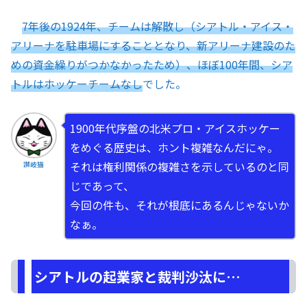
7年後の1924年、チームは解散し（シアトル・アイス・
アリーナを駐車場にすることとなり、新アリーナ建設のた
めの資金繰りがつかなかったため）、ほぼ100年間、シア
トルはホッケーチームなし
でした。
1900年代序盤の北米プロ・アイスホッケー
をめぐる歴史は、ホント複雑なんだにゃ。
それは権利関係の複雑さを示しているのと同
讃岐猫
じであって、
今回の件も、それが根底にあるんじゃないか
なぁ。
シアトルの起業家と裁判沙汰に…