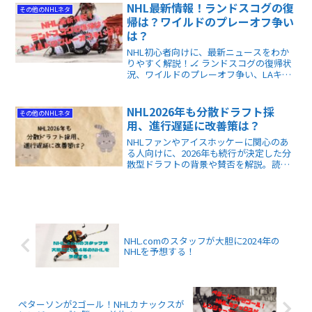
（笑）。各チームのGMは現状をどう捉え
NHL最新情報！ランドスコグの復
その他のNHLネタ
ているのでしょうか。
帰は？ワイルドのプレーオフ争い
は？
NHL初心者向けに、最新ニュースをわか
りやすく解説！🏒 ランドスコグの復帰状
況、ワイルドのプレーオフ争い、LAキン
グスの騒動など、注目トピックを総まと
め。これを読めば、NHLの今がサクッと
理解できます！ NHLは面白いですよ！
NHL2026年も分散ドラフト採
その他のNHLネタ
用、進行遅延に改善策は？
NHLファンやアイスホッケーに関心のあ
る人向けに、2026年も続行が決定した分
散型ドラフトの背景や賛否を解説。読む
ことで新形式の課題や今後の改善点がわ
かります。
NHL.comのスタッフが大胆に2024年の
NHLを予想する！
ペターソンが2ゴール！NHLカナックスが