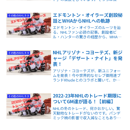
HP等を見ていただくとして、野外での試
合、2023年、ティム・ホートンズNHLヘ
リテージ・クラシックでも「仮装」は行
エドモントン・オイラーズ創設秘
その他のNHLネタ
われました。
話とWHAからNHLへの軌跡
エドモントン・オイラーズのルーツを辿
る、NHLファン必読の記事。創設者ビ
ル・ハンターの驚きの経歴から、WHA時
代、グレツキー登場、現在のマクデイビ
ッドまで、NHLを巡る深い歴史がわかり
ます。
NHLアリゾナ・コヨーテズ、新ジ
その他のNHLネタ
ャージ「デザート・ナイト」を発
表！
アリゾナ・コヨーテズが、新ユニフォー
ムを発表！今や世界的なセレブ御用達ブ
ランドRhudeとのコラボと聞いて、かな
り驚きました。コヨーテズのユニは歴代
斬新な色使いとファッションで人目を引
いてきたのですが、行き着くところまで
2022-23年NHLのトレード期限に
その他のNHLネタ
来たな、といった感じがします。
ついてGM達が語る！【前編】
NHLの冬のトレード、何かおかしい。驚
天動地なトレードがないのです。パンデ
ミック禍の影響で収入減なこともあり、
大きな移籍を躊躇するのは理解できま
す。それにしても、静かで面白くない