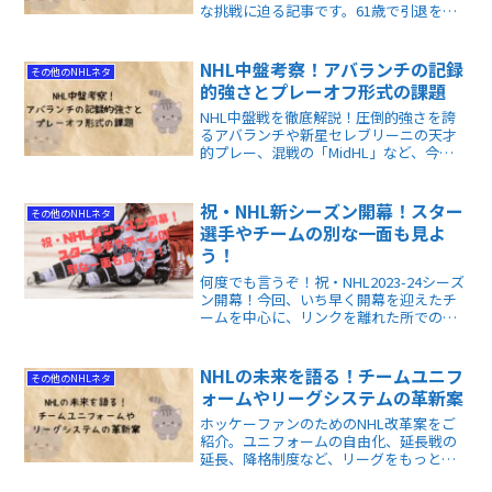
な挑戦に迫る記事です。61歳で引退を否
定した彼の情熱や、チームを勝利へ導く
独自の指導スタイルがわかります。海を
越えた熱い挑戦の裏側を、ぜひご覧くだ
NHL中盤考察！アバランチの記録
その他のNHLネタ
さい。
的強さとプレーオフ形式の課題
NHL中盤戦を徹底解説！圧倒的強さを誇
るアバランチや新星セレブリーニの天才
的プレー、混戦の「MidHL」など、今季
の見どころを網羅。初心者にもわかりや
すく、現在のリーグ動向や最新注目トピ
ックがこの一冊で丸わかりです。
祝・NHL新シーズン開幕！スター
その他のNHLネタ
選手やチームの別な一面も見よ
う！
何度でも言うぞ！祝・NHL2023-24シーズ
ン開幕！今回、いち早く開幕を迎えたチ
ームを中心に、リンクを離れた所での話
題をオムニバス形式でお届けします。激
しい氷上の戦いの裏で、NHLの選手達の
別な一面をお楽しみください。
NHLの未来を語る！チームユニフ
その他のNHLネタ
ォームやリーグシステムの革新案
ホッケーファンのためのNHL改革案をご
紹介。ユニフォームの自由化、延長戦の
延長、降格制度など、リーグをもっと面
白くする大胆なアイデアを解説します。