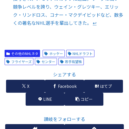
競争レベルを誇り、ウェイン・グレツキー、エリッ
ク・リンドロス、コナー・マクデイビッドなど、数多
くの著名なNHL選手を輩出してきた。
↩︎
その他のNHLネタ
ホッケー
NHLドラフト
フライヤーズ
センター
若手有望株
シェアする
X
Facebook
はてブ
LINE
コピー
讃岐をフォローする