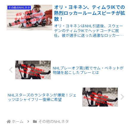
この記事を読めば、NHLの未来を考える
きっかけや、ファン目線の具体的な改革
オリ・ヨキネン、ティムラIKでの
その他のNHLネタ
案がわかります。
熱烈ロッカールームスピーチが拡
散！
オリ・ヨキネンはNHL引退後、スウェー
デンのティムラIKでヘッドコーチに就
任。彼が選手に送った過激なロッカール
ームスピーチがSNSで話題となり、ヨキ
ネンのコーチングスタイルが注目されて
います。
NHLプレーオフ第1戦でサム・ベネットが
物議を起こしたプレーとは
NHLスターズのランタネンが爆発！ジェ
ッツはシャイフリー復帰に希望
ホーム
その他のNHLネタ