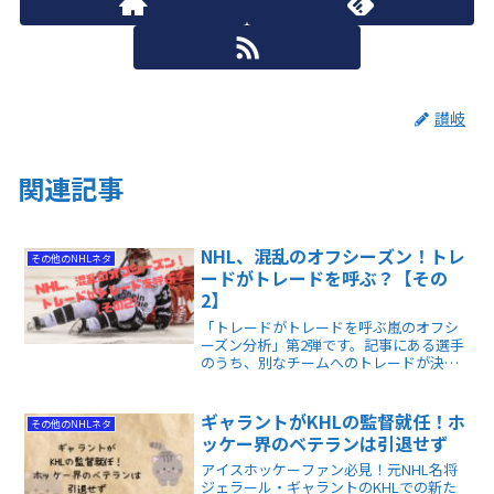
讃岐
関連記事
NHL、混乱のオフシーズン！トレ
その他のNHLネタ
ードがトレードを呼ぶ？【その
2】
「トレードがトレードを呼ぶ嵐のオフシ
ーズン分析」第2弾です。記事にある選手
のうち、別なチームへのトレードが決定
した選手も何人かいますし、ドラフト前
の記事なので、ESPNの記者によるドラフ
ト予想もありますが、それの当たり・は
ギャラントがKHLの監督就任！ホ
その他のNHLネタ
ずれも楽しめます。
ッケー界のベテランは引退せず
アイスホッケーファン必見！元NHL名将
ジェラール・ギャラントのKHLでの新た