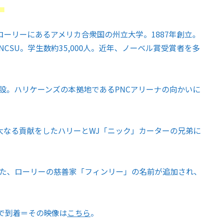
。
ーリーにあるアメリカ合衆国の州立大学。1887年創立。
NCSU。学生数約35,000人。近年、ノーベル賞受賞者を多
開設。ハリケーンズの本拠地であるPNCアリーナの向かいに
大なる貢献をしたハリーとWJ「ニック」カーターの兄弟に
した、ローリーの慈善家「フィンリー」の名前が追加され、
で到着＝その映像は
こちら
。