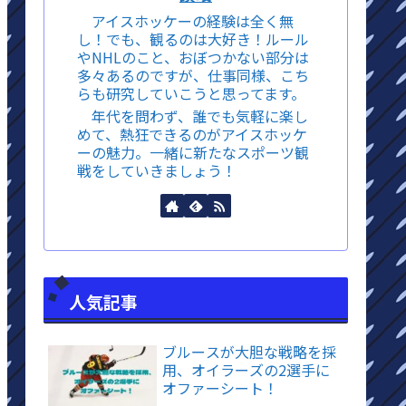
アイスホッケーの経験は全く無
し！でも、観るのは大好き！ルール
やNHLのこと、おぼつかない部分は
多々あるのですが、仕事同様、こち
らも研究していこうと思ってます。
年代を問わず、誰でも気軽に楽し
めて、熱狂できるのがアイスホッケ
ーの魅力。一緒に新たなスポーツ観
戦をしていきましょう！
人気記事
ブルースが大胆な戦略を採
用、オイラーズの2選手に
オファーシート！