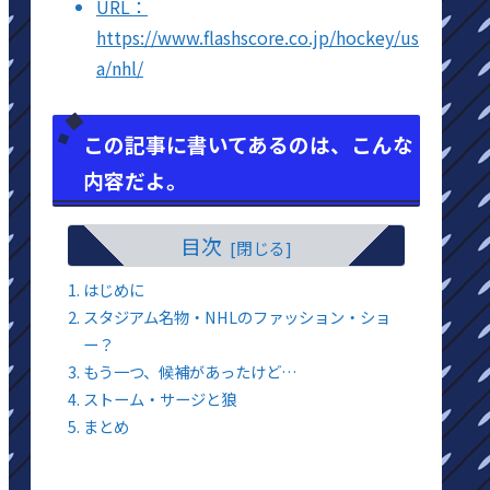
URL：
https://www.flashscore.co.jp/hockey/us
a/nhl/
この記事に書いてあるのは、こんな
内容だよ。
目次
はじめに
スタジアム名物・NHLのファッション・ショ
ー？
もう一つ、候補があったけど…
ストーム・サージと狼
まとめ