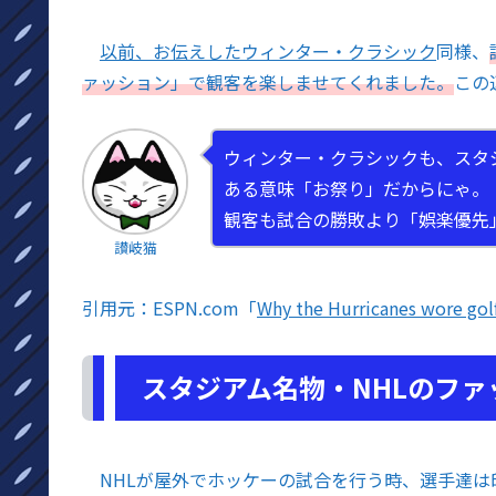
以前、お伝えしたウィンター・クラシック
同様、
ァッション」で観客を楽しませてくれました。
この
ウィンター・クラシックも、スタ
ある意味「お祭り」だからにゃ。
観客も試合の勝敗より「娯楽優先
讃岐猫
引用元：ESPN.com「
Why the Hurricanes wore golf
スタジアム名物・NHLのフ
NHLが屋外でホッケーの試合を行う時、選手達は