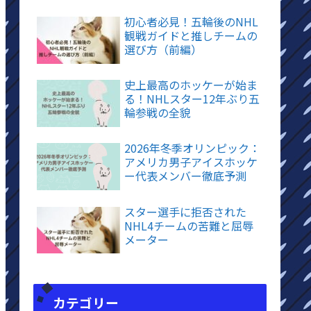
初心者必見！五輪後のNHL
観戦ガイドと推しチームの
選び方（前編）
史上最高のホッケーが始ま
る！NHLスター12年ぶり五
輪参戦の全貌
2026年冬季オリンピック：
アメリカ男子アイスホッケ
ー代表メンバー徹底予測
スター選手に拒否された
NHL4チームの苦難と屈辱
メーター
カテゴリー