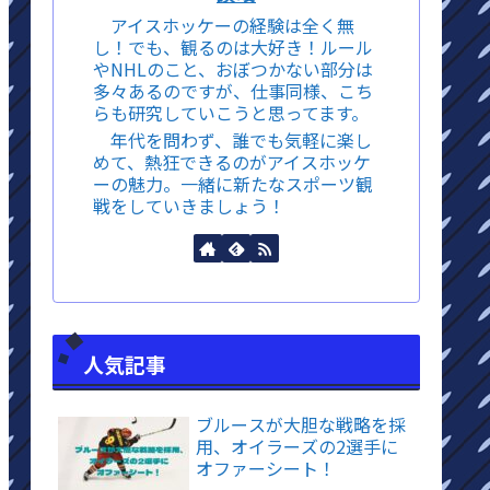
アイスホッケーの経験は全く無
し！でも、観るのは大好き！ルール
やNHLのこと、おぼつかない部分は
多々あるのですが、仕事同様、こち
らも研究していこうと思ってます。
年代を問わず、誰でも気軽に楽し
めて、熱狂できるのがアイスホッケ
ーの魅力。一緒に新たなスポーツ観
戦をしていきましょう！
人気記事
ブルースが大胆な戦略を採
用、オイラーズの2選手に
オファーシート！