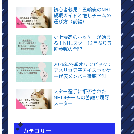
初心者必見！五輪後のNHL
観戦ガイドと推しチームの
選び方（前編）
史上最高のホッケーが始ま
る！NHLスター12年ぶり五
輪参戦の全貌
2026年冬季オリンピック：
アメリカ男子アイスホッケ
ー代表メンバー徹底予測
スター選手に拒否された
NHL4チームの苦難と屈辱
メーター
カテゴリー