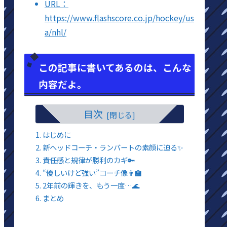
URL：
https://www.flashscore.co.jp/hockey/us
a/nhl/
この記事に書いてあるのは、こんな
内容だよ。
目次
はじめに
新ヘッドコーチ・ランバートの素顔に迫る✨
責任感と規律が勝利のカギ🔑
“優しいけど強い”コーチ像👨‍🏫
2年前の輝きを、もう一度…🌊
まとめ