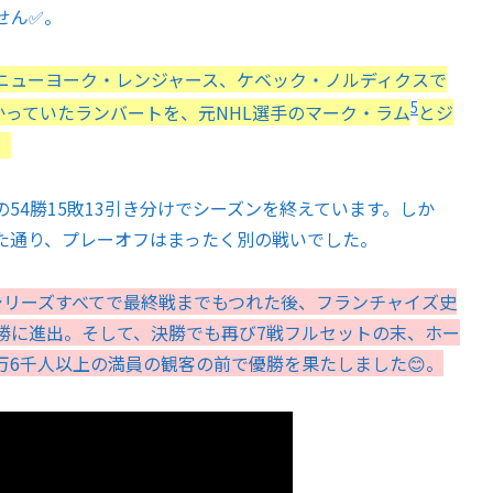
せん✅。
ニューヨーク・レンジャース、ケベック・ノルディクスで
5
かっていたランバートを、元NHL選手のマーク・ラム
とジ
。
4勝15敗13引き分けでシーズンを終えています。しか
た通り、プレーオフはまったく別の戦いでした。
シリーズすべてで最終戦までもつれた後、フランチャイズ史
勝に進出。そして、決勝でも再び7戦フルセットの末、ホー
万6千人以上の満員の観客の前で優勝を果たしました😊。