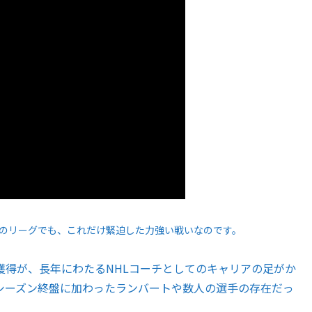
織のリーグでも、これだけ緊迫した力強い戦いなのです。
得が、長年にわたるNHLコーチとしてのキャリアの足がか
シーズン終盤に加わったランバートや数人の選手の存在だっ