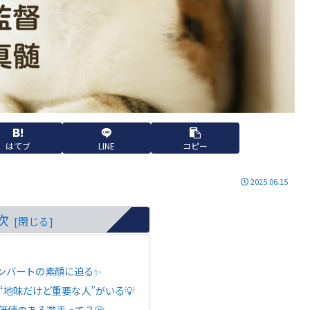
はてブ
LINE
コピー
2025.06.15
次
ンバートの素顔に迫る✨
“地味だけど重要な人”がいる💡
価値のある選手って？🤔