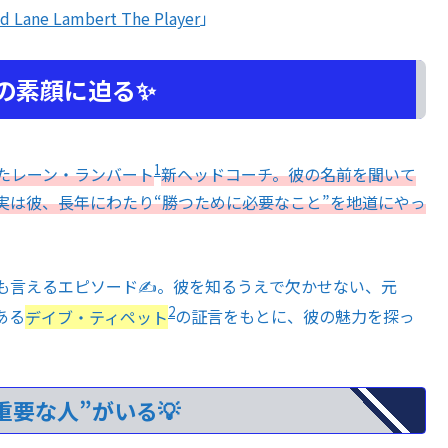
ed Lane Lambert The Player
」
の素顔に迫る✨
1
たレーン・ランバート
新ヘッドコーチ。彼の名前を聞いて
実は彼、長年にわたり“勝つために必要なこと”を地道にやっ
言えるエピソード✍️。彼を知るうえで欠かせない、元
2
ある
デイブ・ティペット
の証言をもとに、彼の魅力を探っ
要な人”がいる💡