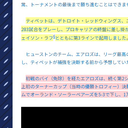
常、トーナメントの最後まで勝ち進むことはできま
ティペットは、デトロイト・レッドウィングス、
283試合をプレーし、プロキャリアの終盤に差し掛
6
ェイソン・ラフ
とともに第3ラインで起用しました
ヒューストンのチーム、エアロズは、リーグ最高の5
し、ティペットが補強を決断する前から予想してい
初戦のバイ（免除）を経たエアロズは、続く第2
上初のターナーカップ（当時の優勝トロフィー）決
ムでオーランド・ソーラーベアーズを5-3で下し、1