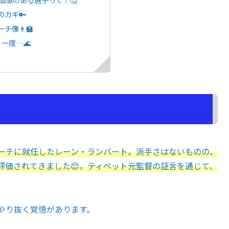
カギ🔑
像👨‍🏫
一度…🌊
コーチに就任したレーン・ランバート。派手さはないものの、
評価されてきました😊。ティペット元監督の証言を通じて、
やり抜く覚悟があります。