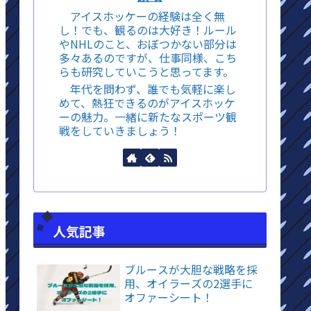
アイスホッケーの経験は全く無
し！でも、観るのは大好き！ルール
やNHLのこと、おぼつかない部分は
多々あるのですが、仕事同様、こち
らも研究していこうと思ってます。
年代を問わず、誰でも気軽に楽し
めて、熱狂できるのがアイスホッケ
ーの魅力。一緒に新たなスポーツ観
戦をしていきましょう！
人気記事
ブルースが大胆な戦略を採
用、オイラーズの2選手に
オファーシート！