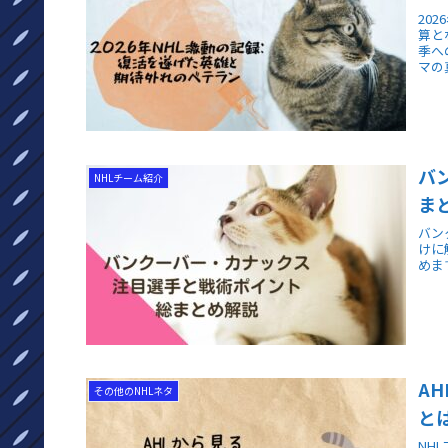
20
算と
季へ
マの
バ
NHLチーム紹介
ま
バン
けに
めま
A
その他のNHLネタ
と
NH