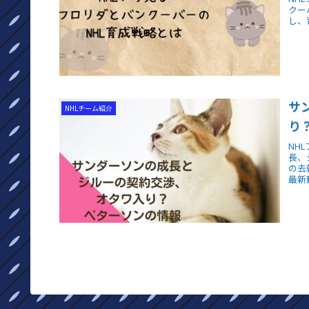
クー
し、
サ
NHLチーム紹介
り
NH
長、
の去
最新