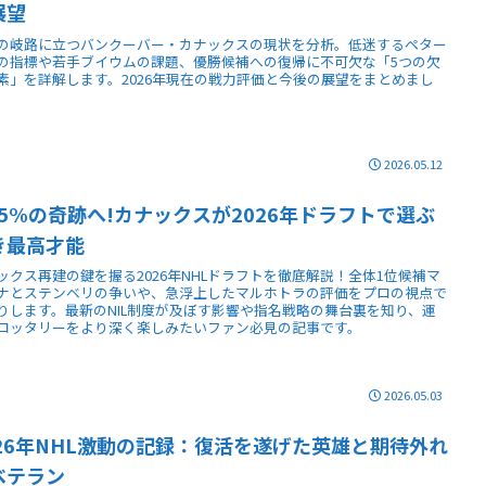
展望
の岐路に立つバンクーバー・カナックスの現状を分析。低迷するペター
の指標や若手ブイウムの課題、優勝候補への復帰に不可欠な「5つの欠
素」を詳解します。2026年現在の戦力評価と今後の展望をまとめまし
2026.05.12
8.5%の奇跡へ!カナックスが2026年ドラフトで選ぶ
き最高才能
ックス再建の鍵を握る2026年NHLドラフトを徹底解説！全体1位候補マ
ナとステンベリの争いや、急浮上したマルホトラの評価をプロの視点で
りします。最新のNIL制度が及ぼす影響や指名戦略の舞台裏を知り、運
ロッタリーをより深く楽しみたいファン必見の記事です。
2026.05.03
026年NHL激動の記録：復活を遂げた英雄と期待外れ
ベテラン