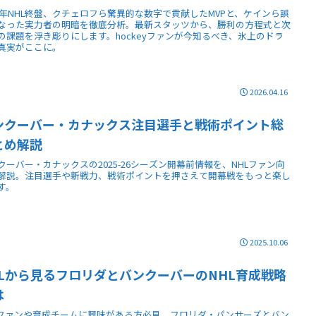
26年NHL終盤、クチェロフら驚異的な数字で貢献したMVPと、ケインら誤
なった実力者の明暗を徹底分析。最新スタッツから、勝利の方程式と次
の課題を浮き彫りにします。hockeyファンが今知るべき、氷上のドラ
真実がここに。
2026.04.16
ンクーバー・カナックス注目選手と戦術ポイント総
とめ解説
クーバー・カナックスの2025-26シーズン開幕前情報を、NHLファン向
解説。注目選手や新戦力、戦術ポイントを押さえて開幕戦をもっと楽し
す。
2025.10.06
HLから見るフロリダとバンクーバーのNHL育成戦略
は
Lファンや育成チームに興味がある方必見。フロリダ・パンサーズとバン