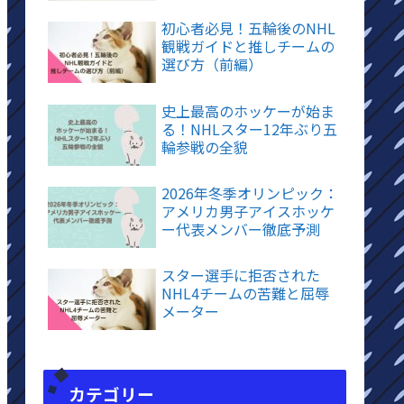
初心者必見！五輪後のNHL
観戦ガイドと推しチームの
選び方（前編）
史上最高のホッケーが始ま
る！NHLスター12年ぶり五
輪参戦の全貌
2026年冬季オリンピック：
アメリカ男子アイスホッケ
ー代表メンバー徹底予測
スター選手に拒否された
NHL4チームの苦難と屈辱
メーター
カテゴリー