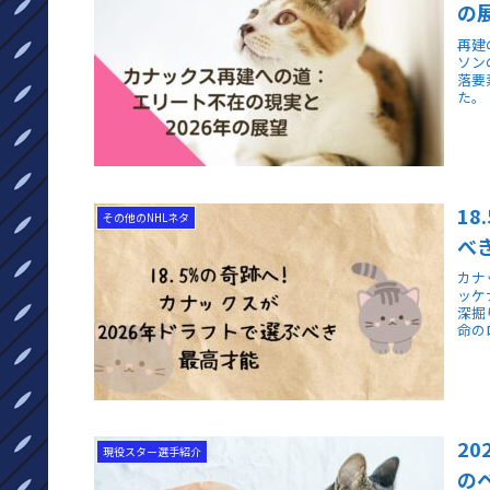
の
再建
ソン
落要
た。
1
その他のNHLネタ
べ
カナ
ッケ
深掘
命の
2
現役スター選手紹介
の