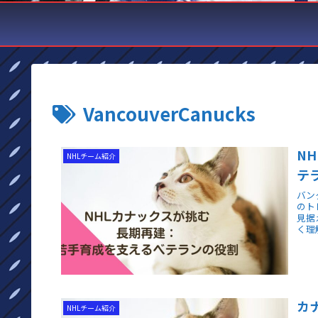
VancouverCanucks
N
NHLチーム紹介
テ
バン
のト
見据
く理
カ
NHLチーム紹介