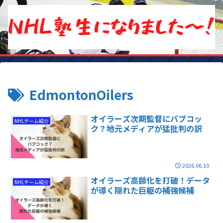
EdmontonOilers
オイラーズ次期監督にバブコッ
NHLチーム紹介
ク？地元メディアが猛批判の訳
2026.06.10
オイラーズ高齢化を打破！データ
NHLチーム紹介
が導く隠れた巨躯の補強候補