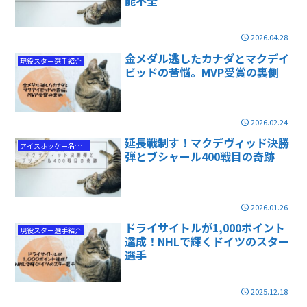
能不全
2026.04.28
金メダル逃したカナダとマクデイ
現役スター選手紹介
ビッドの苦悩。MVP受賞の裏側
2026.02.24
延長戦制す！マクデヴィッド決勝
アイスホッケー名勝負
弾とブシャール400戦目の奇跡
2026.01.26
ドライサイトルが1,000ポイント
現役スター選手紹介
達成！NHLで輝くドイツのスター
選手
2025.12.18