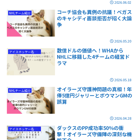
2026.06.02
コーチ協会も異例の抗議！ベガス
NHLチーム紹介
のキャシディ面談拒否が招く大論
争
2026.05.20
数億ドルの価値へ！WHAから
アイスホッケー名選手
NHLに移籍した4チームの経営ド
ラマ
2026.05.18
オイラーズ守護神問題の真相！年
NHLチーム紹介
俸5億円ジャリーとボウマンGMの
誤算
2026.04.28
ダックスのPP成功率50％の衝
アイスホッケー名勝負
撃！オイラーズ守備陣の深刻な機