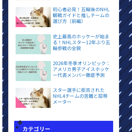
初心者必見！五輪後のNHL
観戦ガイドと推しチームの
選び方（前編）
史上最高のホッケーが始ま
る！NHLスター12年ぶり五
輪参戦の全貌
2026年冬季オリンピック：
アメリカ男子アイスホッケ
ー代表メンバー徹底予測
スター選手に拒否された
NHL4チームの苦難と屈辱
メーター
カテゴリー