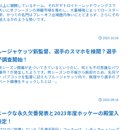
以上に健闘しているチーム、それがデトロイト・レッドウィングスで
大いにオフシーズンの移籍市場を賑わし、大量補強によってロースター
新、かつての名門はプレーオフ出場圏内争いにとどまらず、さらにその
狙えるかのような勢いです。
2023.10.26
ルージャケッツ新監督、選手のスマホを検閲？選手
が調査開始！
L新シーズン開幕が近づいてきているというのに、何とも不可思議なパワ
事件？が発生したようです。昨シーズンの不振から脱却のため、名将マ
・バブコックを監督に迎えたブルージャケッツ内で、無理やり選手のプ
ベート画像をチェックしたとは…。
2023.09.16
ニークな永久欠番発表と2023年度ホッケーの殿堂入
決定！
ブログに設置している「名選手列伝」コーナーは、レギュラー・シーズ