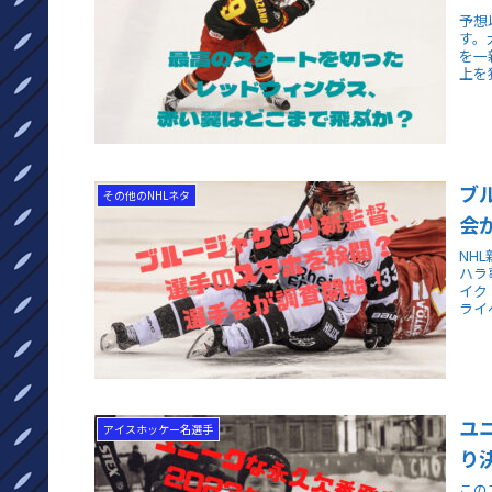
予想
す。
を一
上を
ブ
その他のNHLネタ
会
NH
ハラ
イク
ライ
ユ
アイスホッケー名選手
り
この