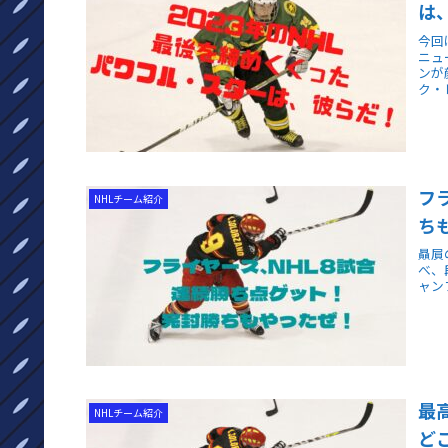
は
今回
ニュ
ンが
ク・
フ
NHLチーム紹介
ち
贔屓
べ、
ャン
最
NHLチーム紹介
ど