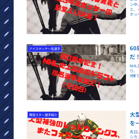
ン中
と、
ホッ
6
アイスホッケー名選手
だ
NH
り、
9弾
大
現役スター選手紹介
を
先日
シカ