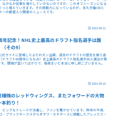
、なかなか記事を増やしていかないのですが、このオフシーズンになる
ぐっと増えていきます。その原動力になっているのが、永久欠番OBと
ケーの殿堂入り関連のニュースです。
2023.09.12
0周年記念！NHL史上最高のドラフト指名選手は誰
！（その9）
L公式サイトに登場したよだれモン企画、過去のドラフトの歴史を振り返
（ドラフト60周年にちなみ）史上最高のドラフト指名選手60人選出の第
です。間隔が空いてばかりで、毎度まいど本当に申し訳ございません。
2023.09.10
型補強のレッドウィングス、またフォワードの大物
一本釣り！
、ビッグなトレードが決着し、ファンを驚かせています。昨年の今頃、
ゴ・ブラックホークスからオタワ・セネタースに移籍したアレックス・