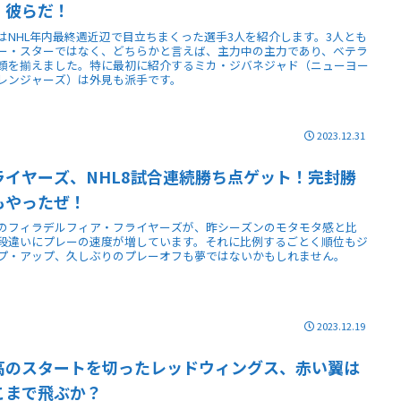
、彼らだ！
はNHL年内最終週近辺で目立ちまくった選手3人を紹介します。3人とも
ー・スターではなく、どちらかと言えば、主力中の主力であり、ベテラ
顔を揃えました。特に最初に紹介するミカ・ジバネジャド（ニューヨー
レンジャーズ）は外見も派手です。
2023.12.31
ライヤーズ、NHL8試合連続勝ち点ゲット！完封勝
もやったぜ！
のフィラデルフィア・フライヤーズが、昨シーズンのモタモタ感と比
段違いにプレーの速度が増しています。それに比例するごとく順位もジ
プ・アップ、久しぶりのプレーオフも夢ではないかもしれません。
2023.12.19
高のスタートを切ったレッドウィングス、赤い翼は
こまで飛ぶか？