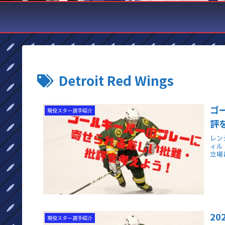
Detroit Red Wings
ゴ
現役スター選手紹介
評
レン
ィル
立場
2
現役スター選手紹介