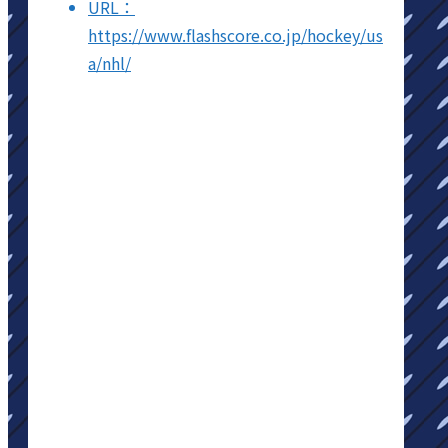
URL：
https://www.flashscore.co.jp/hockey/us
a/nhl/