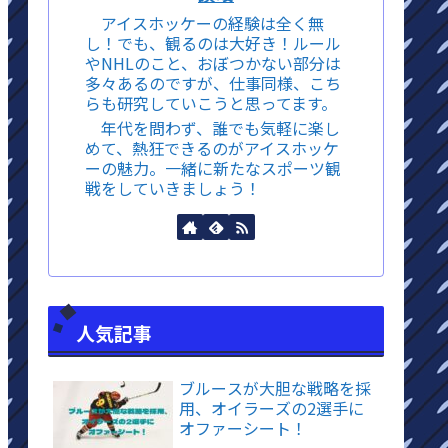
アイスホッケーの経験は全く無
し！でも、観るのは大好き！ルール
やNHLのこと、おぼつかない部分は
多々あるのですが、仕事同様、こち
らも研究していこうと思ってます。
年代を問わず、誰でも気軽に楽し
めて、熱狂できるのがアイスホッケ
ーの魅力。一緒に新たなスポーツ観
戦をしていきましょう！
人気記事
ブルースが大胆な戦略を採
用、オイラーズの2選手に
オファーシート！