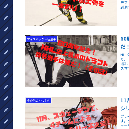
デブ
到着
6
アイスホッケー名選手
だ
NH
り、
3弾
スマ
1
その他のNHLネタ
シ
プレ
す。
ェー