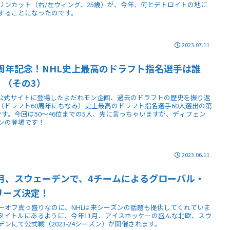
リンカット（右/左ウィング、25歳）が、今年、何とデトロイトの地に
することになったのです。
2023.07.11
0周年記念！NHL史上最高のドラフト指名選手は誰
！（その3）
L公式サイトに登場したよだれモン企画、過去のドラフトの歴史を振り返
（ドラフト60周年にちなみ）史上最高のドラフト指名選手60人選出の第
です。今回は50～46位までの5人、先に言っちゃいますが、ディフェン
ンの登場です！
2023.06.11
1月、スウェーデンで、4チームによるグローバル・
リーズ決定！
ーオフ真っ盛りなのに、NHLは来シーズンの話題も提供してくれていま
タイトルにあるように、今年11月、アイスホッケーの盛んな北欧、スウ
デンにて公式戦（2023-24シーズン）が開催されます。