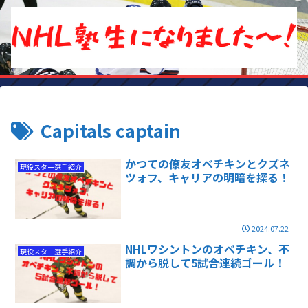
Capitals captain
かつての僚友オベチキンとクズネ
現役スター選手紹介
ツォフ、キャリアの明暗を探る！
2024.07.22
NHLワシントンのオベチキン、不
現役スター選手紹介
調から脱して5試合連続ゴール！