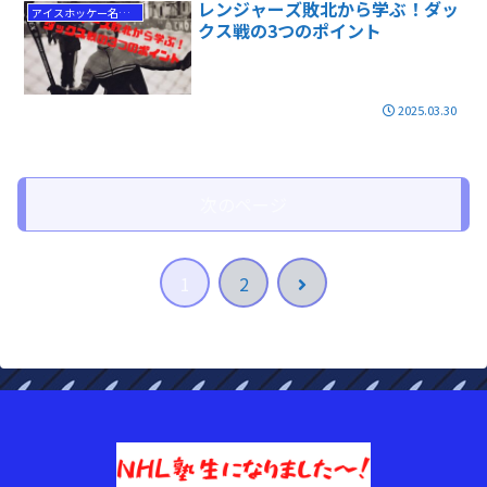
レンジャーズ敗北から学ぶ！ダッ
アイスホッケー名勝負
クス戦の3つのポイント
2025.03.30
次のページ
次
1
2
へ