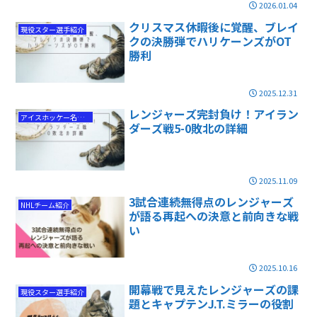
2026.01.04
クリスマス休暇後に覚醒、ブレイ
現役スター選手紹介
クの決勝弾でハリケーンズがOT
勝利
2025.12.31
レンジャーズ完封負け！アイラン
アイスホッケー名勝負
ダーズ戦5-0敗北の詳細
2025.11.09
3試合連続無得点のレンジャーズ
NHLチーム紹介
が語る再起への決意と前向きな戦
い
2025.10.16
開幕戦で見えたレンジャーズの課
現役スター選手紹介
題とキャプテンJ.T.ミラーの役割