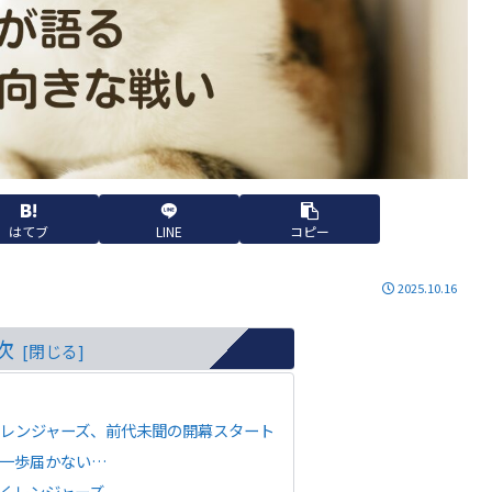
はてブ
LINE
コピー
2025.10.16
次
いレンジャーズ、前代未聞の開幕スタート
と一歩届かない…
向くレンジャーズ