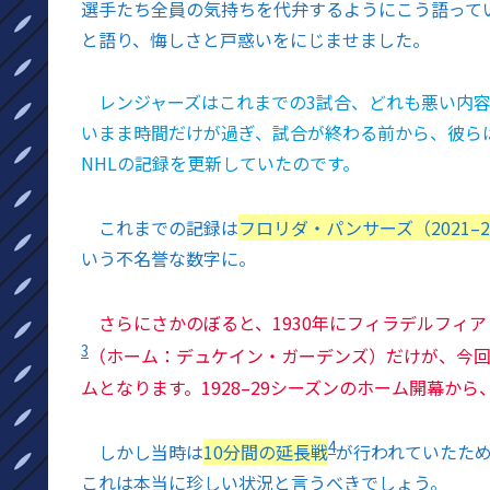
選手たち全員の気持ちを代弁するようにこう語って
と語り、悔しさと戸惑いをにじませました。
レンジャーズはこれまでの3試合、どれも悪い内
いまま時間だけが過ぎ、試合が終わる前から、彼ら
NHLの記録を更新していたのです。
これまでの記録は
フロリダ・パンサーズ（2021–
いう不名誉な数字に。
さらにさかのぼると、1930年にフィラデルフィ
3
（ホーム：デュケイン・ガーデンズ）だけが、今
ムとなります。1928–29シーズンのホーム開幕から
4
しかし当時は
10分間の延長戦
が行われていたた
これは本当に珍しい状況と言うべきでしょう。