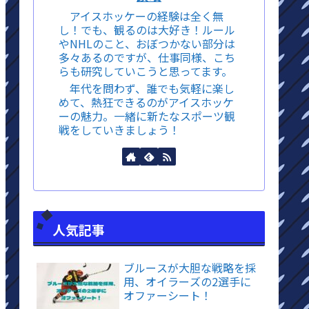
アイスホッケーの経験は全く無
し！でも、観るのは大好き！ルール
やNHLのこと、おぼつかない部分は
多々あるのですが、仕事同様、こち
らも研究していこうと思ってます。
年代を問わず、誰でも気軽に楽し
めて、熱狂できるのがアイスホッケ
ーの魅力。一緒に新たなスポーツ観
戦をしていきましょう！
人気記事
ブルースが大胆な戦略を採
用、オイラーズの2選手に
オファーシート！