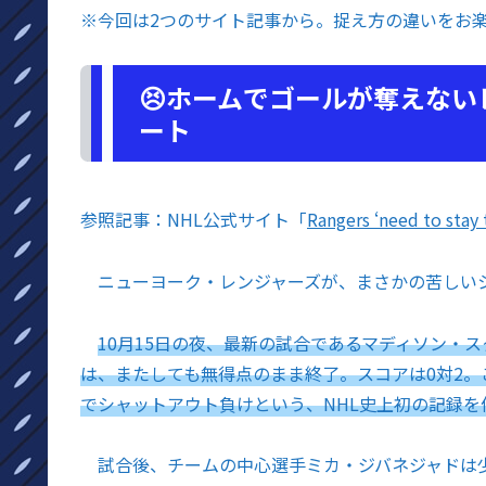
※今回は2つのサイト記事から。捉え方の違いをお
😣ホームでゴールが奪えな
ート
参照記事：NHL公式サイト「
Rangers ‘need to stay
ニューヨーク・レンジャーズが、まさかの苦しいシ
10月15日の夜、最新の試合であるマディソン・
は、またしても無得点のまま終了。スコアは0対2。
でシャットアウト負けという、NHL史上初の記録を
試合後、チームの中心選手ミカ・ジバネジャドは少