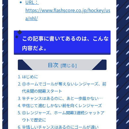
URL：
https://www.flashscore.co.jp/hockey/us
a/nhl/
この記事に書いてあるのは、こんな
内容だよ。
目次
はじめに
😣ホームでゴールが奪えないレンジャーズ、前
代未聞の開幕スタート
🎯チャンスはあるのに、あと一歩届かない…
💬信じて進むしかない――前を向くレンジャーズ
😣レンジャーズ、ホーム開幕3連続シャットア
ウトで歴史に
🎯惜しいチャンスはあるのにゴールが遠い