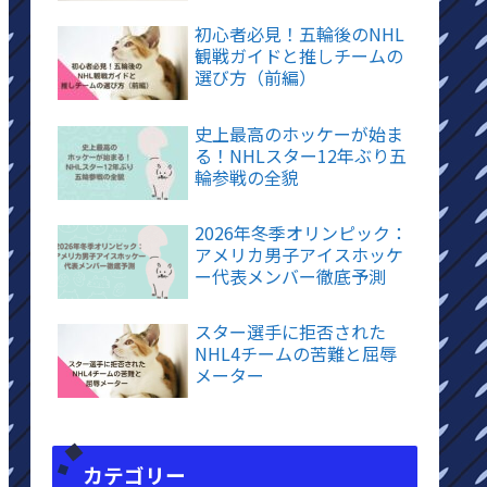
初心者必見！五輪後のNHL
観戦ガイドと推しチームの
選び方（前編）
史上最高のホッケーが始ま
る！NHLスター12年ぶり五
輪参戦の全貌
2026年冬季オリンピック：
アメリカ男子アイスホッケ
ー代表メンバー徹底予測
スター選手に拒否された
NHL4チームの苦難と屈辱
メーター
カテゴリー