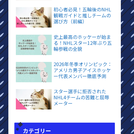
初心者必見！五輪後のNHL
観戦ガイドと推しチームの
選び方（前編）
史上最高のホッケーが始ま
る！NHLスター12年ぶり五
輪参戦の全貌
2026年冬季オリンピック：
アメリカ男子アイスホッケ
ー代表メンバー徹底予測
スター選手に拒否された
NHL4チームの苦難と屈辱
メーター
カテゴリー