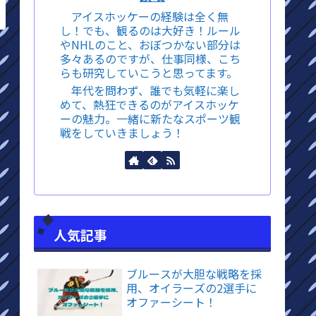
アイスホッケーの経験は全く無
し！でも、観るのは大好き！ルール
やNHLのこと、おぼつかない部分は
多々あるのですが、仕事同様、こち
らも研究していこうと思ってます。
年代を問わず、誰でも気軽に楽し
めて、熱狂できるのがアイスホッケ
ーの魅力。一緒に新たなスポーツ観
戦をしていきましょう！
人気記事
ブルースが大胆な戦略を採
用、オイラーズの2選手に
オファーシート！