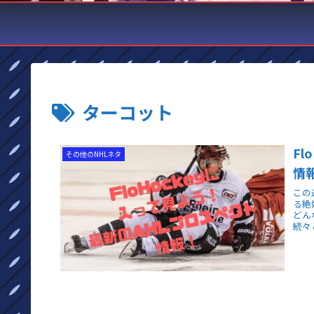
ターコット
F
その他のNHLネタ
情
この
る絶
どん
続々