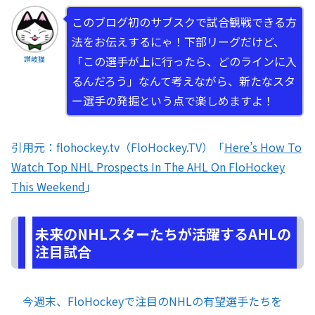
このブログ初のサブスクで試合観戦できる方
法をお伝えするにゃ！下部リーグだけど、
「この選手が上に行ったら、どのラインに入
讃岐猫
るんだろう」なんて考えながら、新たなスタ
ー選手の発掘という点で楽しめますよ！
引用元：flohockey.tv（FloHockey.TV）「
Here’s How To
Watch Top NHL Prospects In The AHL On FloHockey
This Weekend
」
未来のNHLスターたちが活躍するAHLの
注目試合
今週末、FloHockeyで注目のNHLの有望選手たちを