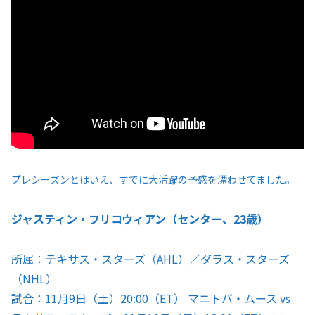
プレシーズンとはいえ、すでに大活躍の予感を漂わせてました。
ジャスティン・フリコウィアン（センター、23歳）
所属：テキサス・スターズ（AHL）／ダラス・スターズ
（NHL）
試合：11月9日（土）20:00（ET） マニトバ・ムース vs