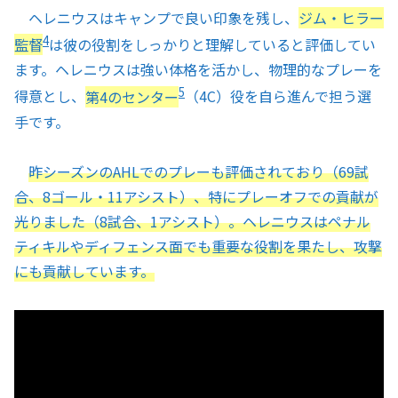
ヘレニウスはキャンプで良い印象を残し、
ジム・ヒラー
4
監督
は彼の役割をしっかりと理解していると評価してい
ます。ヘレニウスは強い体格を活かし、物理的なプレーを
5
得意とし、
第4のセンター
（4C）役を自ら進んで担う選
手です。
昨シーズンのAHLでのプレーも評価されており（69試
合、8ゴール・11アシスト）、特にプレーオフでの貢献が
光りました（8試合、1アシスト）。ヘレニウスはペナル
ティキルやディフェンス面でも重要な役割を果たし、攻撃
にも貢献しています。