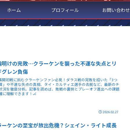
ホーム
プロフィール
お問い合わせ
輪明けの完敗…クラーケンを襲った不運な失点とリ
ドグレン負傷
L再開初戦に挑むクラーケンファン必見！ダラス戦の完敗を招いた「3つ
算」や不運な失点の真相、タイ・カルティエ選手の去就など、最新のチ
状況を徹底分析。記事を読めば、敗戦の裏側とプレーオフ進出への課題
確に理解できます！🏒
2026.02.27
ラーケンの至宝が放出危機？シェイン・ライト成長