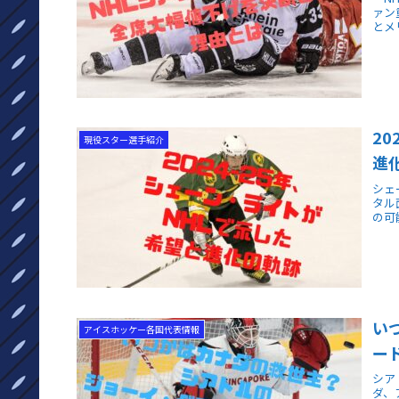
ァン
とメ
2
現役スター選手紹介
進
シェ
タル
の可
い
アイスホッケー各国代表情報
ー
シア
ダ、