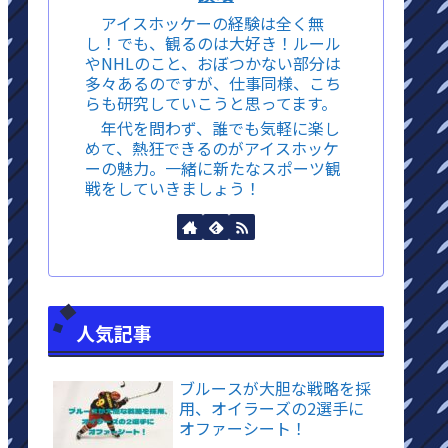
アイスホッケーの経験は全く無
し！でも、観るのは大好き！ルール
やNHLのこと、おぼつかない部分は
多々あるのですが、仕事同様、こち
らも研究していこうと思ってます。
年代を問わず、誰でも気軽に楽し
めて、熱狂できるのがアイスホッケ
ーの魅力。一緒に新たなスポーツ観
戦をしていきましょう！
人気記事
ブルースが大胆な戦略を採
用、オイラーズの2選手に
オファーシート！