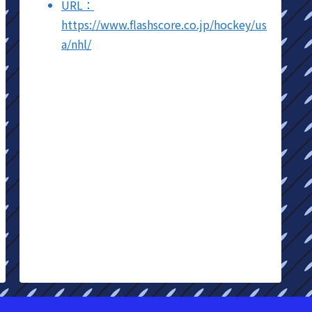
URL：
https://www.flashscore.co.jp/hockey/us
a/nhl/