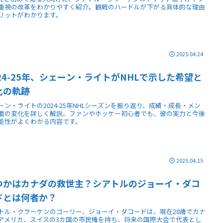
重視の改革をわかりやすく紹介。観戦のハードルが下がる具体的な理由
リットがわかります。
2025.04.24
024-25年、シェーン・ライトがNHLで示した希望と
化の軌跡
ーン・ライトの2024-25年NHLシーズンを振り返り、成績・成長・メン
面の変化を詳しく解説。ファンやホッケー初心者でも、彼の実力と今後
能性がよくわかる内容です。
2025.04.15
つかはカナダの救世主？シアトルのジョーイ・ダコ
ドとは何者か？
トル・クラーケンのゴーリー、ジョーイ・ダコードは、現在28歳でカナ
アメリカ、スイスの3カ国の市民権を持ち、将来の国際大会で代表とし