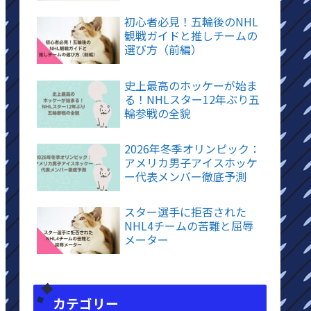
初心者必見！五輪後のNHL
観戦ガイドと推しチームの
選び方（前編）
史上最高のホッケーが始ま
る！NHLスター12年ぶり五
輪参戦の全貌
2026年冬季オリンピック：
アメリカ男子アイスホッケ
ー代表メンバー徹底予測
スター選手に拒否された
NHL4チームの苦難と屈辱
メーター
カテゴリー