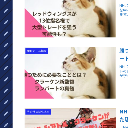
NH
を中
ます
勝
NHLチーム紹介
ー
NH
トの
が学
N
その他のNHLネタ
た
NH