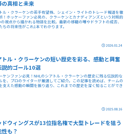
滞の真相と未来
トル・クラーケンの若手有望株、シェイン・ライトのトレード報道を徹
析！ホッケーファン必見の、クラーケンとカナディアンズという対照的
つの視点から描かれる物語を比較。最新の移籍の噂やドラフトの成否、
たちの将来性がこれ1本でわかります。
2026.01.24
アトル・クラーケンの短い歴史を彩る、感動と興奮
伝説的ゴール10選
ーケンファン必見！NHLのシアトル・クラーケンの歴史に残る伝説的な
ルを、プロのライターが厳選してご紹介。この記事を読めば、チームの
を支えた感動の瞬間を振り返り、これまでの歴史を深く知ることができ
。
2025.08.16
ッドウィングスが13位指名権で大型トレードを狙う
能性も？