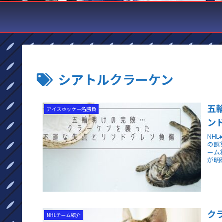
シアトルクラーケン
五
アイスホッケー名勝負
ン
NH
の誤
ーム
が明
ク
NHLチーム紹介