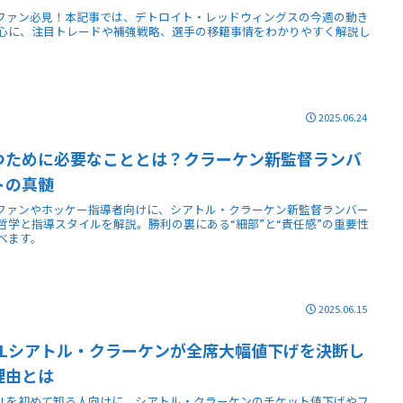
Lファン必見！本記事では、デトロイト・レッドウィングスの今週の動き
心に、注目トレードや補強戦略、選手の移籍事情をわかりやすく解説し
。
2025.06.24
つために必要なこととは？クラーケン新監督ランバ
トの真髄
Lファンやホッケー指導者向けに、シアトル・クラーケン新監督ランバー
哲学と指導スタイルを解説。勝利の裏にある“細部”と“責任感”の重要性
べます。
2025.06.15
HLシアトル・クラーケンが全席大幅値下げを決断し
理由とは
Lを初めて知る人向けに、シアトル・クラーケンのチケット値下げやフ