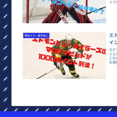
てプ
エ
現役スター選手紹介
イ
エド
シュ
これ
を達