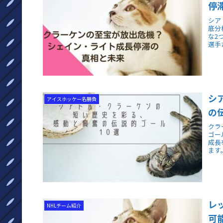
停
シア
底分
な2
選手
シ
アイスホッケー名勝負
の
クラ
ゴー
成長
ます
レ
NHLチーム紹介
可