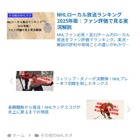
不運なパンサーズの逆転劇など、順位表
だけでは見えない真実を解説します。デ
ータに基づき、後半戦の勝敗を先読みす
NHLローカル放送ランキング
その他のNHLネタ
る楽しさを得られます！
2025年版｜ファン評価で見る実
況解説
NHLファン必見！全32チームのローカル
放送をファン評価でランキング。実況・
解説の評判や地域ごとの違いがわかりま
す。
フィリップ・ダノーが決勝弾！NHLプレ
ーオフ初戦を制したキングス
長期離脱から復活！NHLランデスコグが
氷上に戻るまでの物語
ホーム
その他のNHLネタ