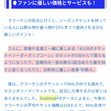
🍿ファンに優しい価格とサービスも！
クラーケンの試合に行くと、シーズンチケットを持って
いる人には飲み物や食べ物が25％オフで提供されるのも
嬉しいポイント✨
さらに、家族や友達と一緒に楽しめる「4人分のチケッ
ト＋ソーダ＋ポップコーン」のセットが150ドルで買える
ようになったり、会場内の一部の席も1試合あたり最大56
2
ドル安くなったりと、お財布に優しい改革
が続々。
実は、クラーケンのチケットってNHLの中でも高めで、
セカンダリーマーケットでも、試合に入場するのは安くは
3
ありませんでした。
StubHub
のデータによると、今季の
クラーケンの平均チケット価格は118ドルで、NHL全体で