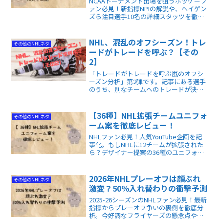
NCAAトーナメント出場を狙うホッケーフ
ァン必見！新指標NPIの解説や、ヘイゲン
ズら注目選手10名の詳細スタッツを徹底
分析します。プロ注目のエリートたちの
実力やトレードの裏側を知ることで、目
前に迫った激戦のラストスパートがより
NHL、混乱のオフシーズン！トレ
その他のNHLネタ
深く理解できる内容です。
ードがトレードを呼ぶ？【その
2】
「トレードがトレードを呼ぶ嵐のオフシ
ーズン分析」第2弾です。記事にある選手
のうち、別なチームへのトレードが決定
した選手も何人かいますし、ドラフト前
の記事なので、ESPNの記者によるドラフ
ト予想もありますが、それの当たり・は
【36種】NHL拡張チームユニフォ
その他のNHLネタ
ずれも楽しめます。
ーム案を徹底レビュー！
NHLファン必見！人気YouTube企画を記
事化。もしNHLに12チームが拡張された
ら？デザイナー提案の36種のユニフォー
ム案を徹底レビューします。幻のユニフ
ォームから未来のホッケーデザインの可
能性がわかります。
2026年NHLプレーオフは顔ぶれ
その他のNHLネタ
激変？50％入れ替わりの衝撃予測
2025-26シーズンのNHLファン必見！最新
指標からプレーオフ争いの裏側を徹底分
析。今好調なフライヤーズの懸念点や、