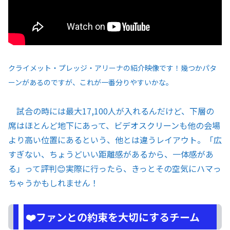
クライメット・プレッジ・アリーナの紹介映像です！幾つかパタ
ーンがあるのですが、これが一番分りやすいかな。
試合の時には最大17,100人が入れるんだけど、下層の
席はほとんど地下にあって、ビデオスクリーンも他の会場
より高い位置にあるという、他とは違うレイアウト。「広
すぎない、ちょうどいい距離感があるから、一体感があ
る」って評判😊実際に行ったら、きっとその空気にハマっ
ちゃうかもしれません！
❤️ファンとの約束を大切にするチーム