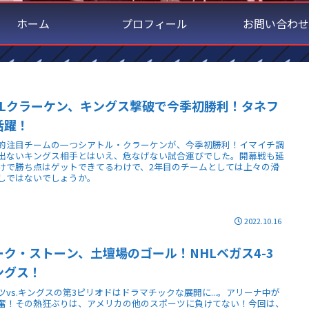
ホーム
プロフィール
お問い合わせ
HLクラーケン、キングス撃破で今季初勝利！タネフ
活躍！
的注目チームの一つシアトル・クラーケンが、今季初勝利！イマイチ調
出ないキングス相手とはいえ、危なげない試合運びでした。開幕戦も延
けで勝ち点はゲットできてるわけで、2年目のチームとしては上々の滑
しではないでしょうか。
2022.10.16
ーク・ストーン、土壇場のゴール！NHLベガス4-3
ングス！
ツvs.キングスの第3ピリオドはドラマチックな展開に...。アリーナ中が
奮！その熱狂ぶりは、アメリカの他のスポーツに負けてない！今回は、