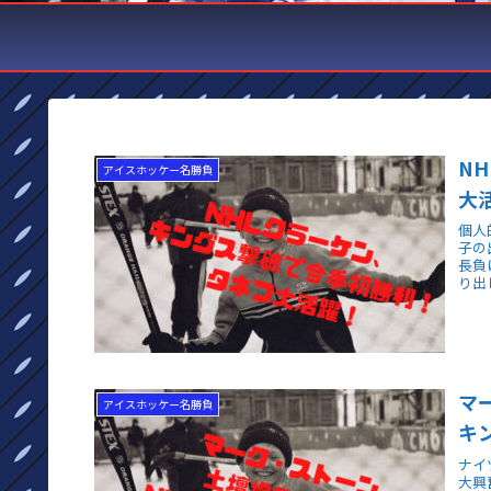
N
アイスホッケー名勝負
大
個人
子の
長負
り出
マ
アイスホッケー名勝負
キ
ナイ
大興