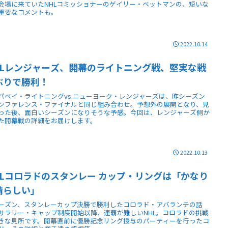
会場に来ていたNHLコミッショナーのゲイリー・ベットマンの、短いな
重要なコメントも。
2022.10.14
HLレンジャーズ、開幕のライトニング戦、堅実な戦
ぶりで勝利！
パベイ・ライトニングvs.ニューヨーク・レンジャーズは、昨シーズン
ンファレンス・ファイナルと同じ組み合わせ。予想外の展開となり、見
った後、面白いシーズンになりそうな予感。今回は、レンジャーズ側か
た開幕戦の詳細をお届けします。
2022.10.13
HLコロラドのスタンレー カップ・リングは「かなり
晴らしい」
ーズン、スタンレーカップ決勝で勝利したコロラド・アバランチの話
サラリー・キャップ制度開始以降、連覇が難しいNHL。コロラドの挑戦
きな見所です。開幕直前に優勝記念リング授与のパーティーを行ったコ