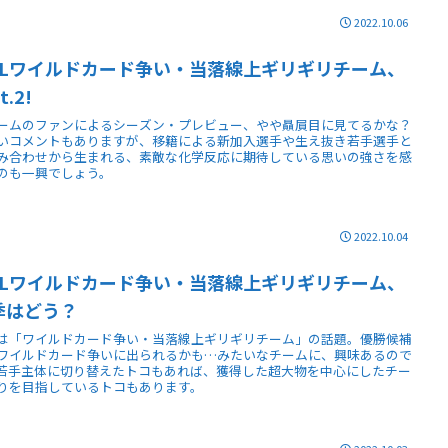
2022.10.06
HLワイルドカード争い・当落線上ギリギリチーム、
t.2!
ームのファンによるシーズン・プレビュー、やや贔屓目に見てるかな？
いコメントもありますが、移籍による新加入選手や生え抜き若手選手と
み合わせから生まれる、素敵な化学反応に期待している思いの強さを感
のも一興でしょう。
2022.10.04
HLワイルドカード争い・当落線上ギリギリチーム、
季はどう？
は「ワイルドカード争い・当落線上ギリギリチーム」の話題。優勝候補
ワイルドカード争いに出られるかも…みたいなチームに、興味あるので
若手主体に切り替えたトコもあれば、獲得した超大物を中心にしたチー
りを目指しているトコもあります。