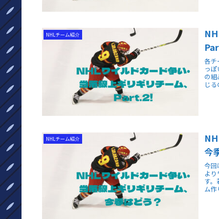
N
NHLチーム紹介
Par
各チ
っぽ
の組
じる
N
NHLチーム紹介
今
今回
より
す。
ム作