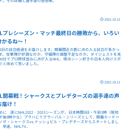
ド。その詳細と選手達の感想等。
2022.10.12
HLプレシーズン・マッチ最終日の勝敗から、いろい
分かるね～！
月8日の試合経過をお届けします。開幕間近の割に点の入る試合が多かっ
す。攻撃陣が好調なのか、守備陣の調整不足なのか。ダイジェストを見
60分でプロ野球並みに点が入るNHL、得点シーン好きの日本人向けスポ
だと改めて思いました。
2022.10.11
HL開幕戦！シャークスとプレデターズの選手達の声
お届け！
めに 遂にNHL2022‐2023シーズンが、日本時間8日・午前3時（現地
午後8時かな）プラハにてグラーバル・シリーズとして、開幕カード＝
ノゼ・シャークスvs.ナッシュビル・プレデターズからスタートしまし
早速、NHL.TV...