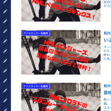
試合
がら
N
アイスホッケー名勝負
い
タン
のカ
終わ
ら見
N
アイスホッケー名勝負
素
昨シ
題。
は大