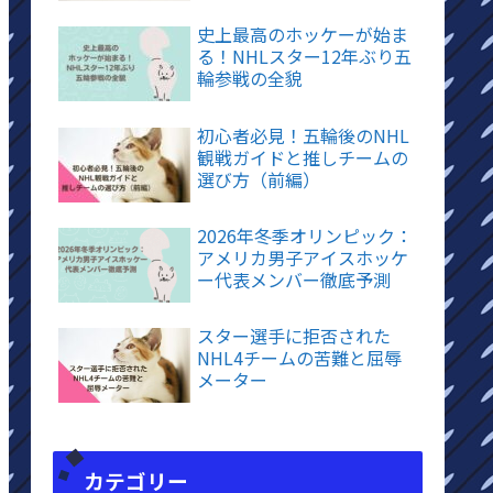
史上最高のホッケーが始ま
る！NHLスター12年ぶり五
輪参戦の全貌
初心者必見！五輪後のNHL
観戦ガイドと推しチームの
選び方（前編）
2026年冬季オリンピック：
アメリカ男子アイスホッケ
ー代表メンバー徹底予測
スター選手に拒否された
NHL4チームの苦難と屈辱
メーター
カテゴリー