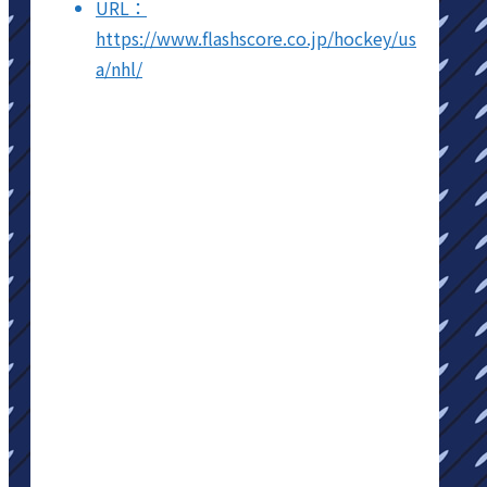
URL：
https://www.flashscore.co.jp/hockey/us
a/nhl/