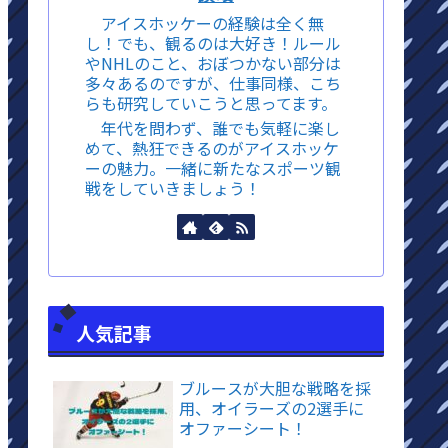
アイスホッケーの経験は全く無
し！でも、観るのは大好き！ルール
やNHLのこと、おぼつかない部分は
多々あるのですが、仕事同様、こち
らも研究していこうと思ってます。
年代を問わず、誰でも気軽に楽し
めて、熱狂できるのがアイスホッケ
ーの魅力。一緒に新たなスポーツ観
戦をしていきましょう！
人気記事
ブルースが大胆な戦略を採
用、オイラーズの2選手に
オファーシート！