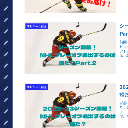
シ
NHLチーム紹介
Par
前回
ピッ
アト
るい
2
NHLチーム紹介
誰
以前
り上
チー
で、