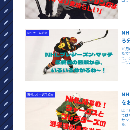
ロラ
N
NHLチーム紹介
ろ
10
たで
て、
ーツ
N
現役スター選手紹介
を
はじ
では
サン
た。 