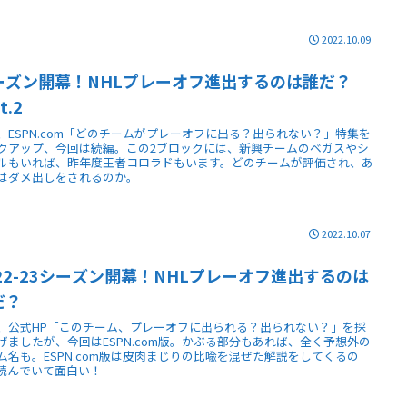
2022.10.09
ーズン開幕！NHLプレーオフ進出するのは誰だ？
t.2
、ESPN.com「どのチームがプレーオフに出る？出られない？」特集を
クアップ、今回は続編。この2ブロックには、新興チームのベガスやシ
ルもいれば、昨年度王者コロラドもいます。どのチームが評価され、あ
はダメ出しをされるのか。
2022.10.07
022-23シーズン開幕！NHLプレーオフ進出するのは
だ？
、公式HP「このチーム、プレーオフに出られる？出られない？」を採
げましたが、今回はESPN.com版。かぶる部分もあれば、全く予想外の
ム名も。ESPN.com版は皮肉まじりの比喩を混ぜた解説をしてくるの
読んでいて面白い！