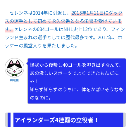
セレンネは2014年に引退し、
2015年1月11日にダック
スの選手として初めて永久欠番となる栄誉を受けていま
す。
セレンネの684ゴールはNHL史上12位であり、フィン
ランド生まれの選手としては歴代最多です。2017年、ホ
ッケーの殿堂入りを果たしました。
怪我から復帰し40ゴールを叩き出すなんて、
あの激しいスポーツでよくできたもんだに
ゃ！
讃岐猫
知らず知らずのうちに、体をかばいそうなも
のなのに。
アイランダーズ4連覇の立役者！