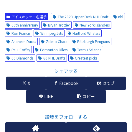
アイスホッケー名選手
The 2023 Upper Deck NHL Draft
nhl
60th anniversary
Bryan Trottier
New York Islanders
Ron Francis
Winnipeg Jets
Hartford Whalers
Anaheim Ducks
Zdeno Chara
Pittsburgh Penguins
Paul Coffey
Edmonton Oilers
Teemu Selanne
60 Diamonds
60 NHL Drafts
Greatest picks
シェアする
X
Facebook
はてブ
LINE
コピー
讃岐をフォローする