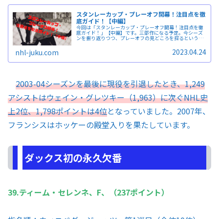
スタンレーカップ・プレーオフ開幕！注目点を徹
底ガイド！【中編】
今回は「スタンレーカップ・プレーオフ開幕！注目点を徹
底ガイド！」【中編】です。三部作になる予定。今シーズ
ンを振り返りつつ、プレーオフの見どころを探るという、
NHL初心者の方にはうってつけの記事ですから、役立つ部
分も多いと思われます。
2023.04.24
nhl-juku.com
2003-04シーズンを最後に現役を引退したとき、1,249
アシストはウェイン・グレツキー（1,963）に次ぐNHL史
上2位、1,798ポイントは4位
となっていました。2007年、
フランシスはホッケーの殿堂入りを果たしています。
ダックス初の永久欠番
39.ティーム・セレンネ、F、（237ポイント）