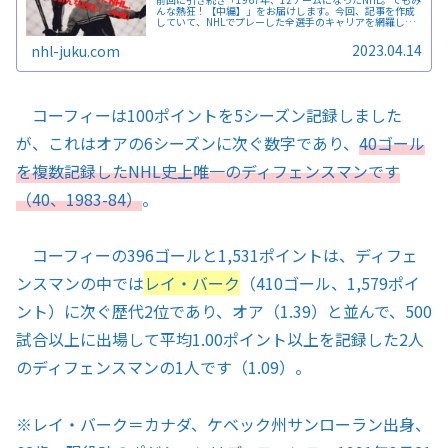
んな熱狂！【中編】」をお届けします。今回、記事を作成
していて、NHLでプレーした全選手のキャリアを網羅した
事典とか発売されていないのかな、ふと思いました。
2023.04.14
nhl-juku.com
コーフィーは100ポイントを5シーズン記録しました
が、これはオアの6シーズンに次ぐ数字であり、
40ゴール
を複数記録したNHL史上唯一のディフェンスマンです
（40、1983-84）
。
コーフィーの396ゴールと1,531ポイントは、ディフェ
ンスマンの中では
レイ・バーク
（410ゴール、1,579ポイ
ント）に次ぐ歴代2位であり、オア（1.39）と並んで、500
試合以上に出場して平均1.00ポイント以上を記録した2人
のディフェンスマンの1人です（1.09）。
※
レイ・バーク＝カナダ、ケベック州サンローラン出身、