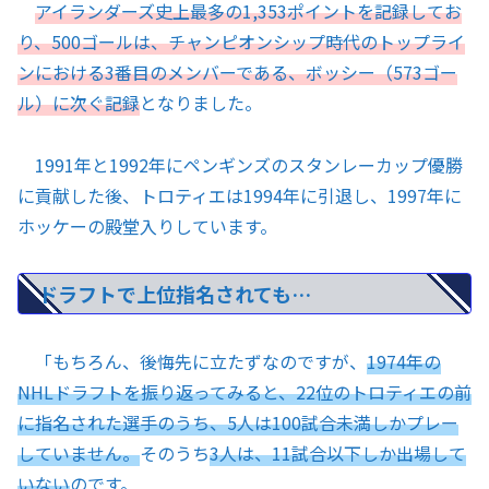
アイランダーズ史上最多の1,353ポイントを記録してお
り、500ゴールは、チャンピオンシップ時代のトップライ
ンにおける3番目のメンバーである、ボッシー（573ゴー
ル）に次ぐ記録
となりました。
1991年と1992年にペンギンズのスタンレーカップ優勝
に貢献した後、トロティエは1994年に引退し、1997年に
ホッケーの殿堂入りしています。
ドラフトで上位指名されても…
「もちろん、後悔先に立たずなのですが、
1974年の
NHLドラフトを振り返ってみると、22位のトロティエの前
に指名された選手のうち、5人は100試合未満しかプレー
していません。
そのうち
3人は、11試合以下しか出場して
いない
のです。