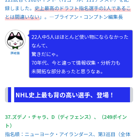
録しました。
史上最高のドラフト指名選手の1人であるこ
とは間違いない
」。—ブライアン・コンプトン編集長
22人中5人はほとんど使い物にならなかった
なんて、
驚きだにゃ。
讃岐猫
70年代、今と違って情報収集・分析力も
未開拓な部分あったと思うなぁ。
NHL史上最も背の高い選手、登場！
37.ズデノ・チャラ、D（ディフェンス）、（249ポイン
ト）
指名順：ニューヨーク・アイランダース、第3巡目（全体