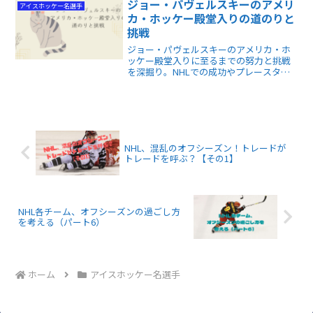
の可能性と驚きの歴史が分かります。
ジョー・パヴェルスキーのアメリ
アイスホッケー名選手
カ・ホッケー殿堂入りの道のりと
挑戦
ジョー・パヴェルスキーのアメリカ・ホ
ッケー殿堂入りに至るまでの努力と挑戦
を深掘り。NHLでの成功やプレースタイ
ルの進化を学び、挑戦を続けることの大
切さを実感できます。ホッケーファン必
見！
NHL、混乱のオフシーズン！トレードが
トレードを呼ぶ？【その1】
NHL各チーム、オフシーズンの過ごし方
を考える（パート6）
ホーム
アイスホッケー名選手