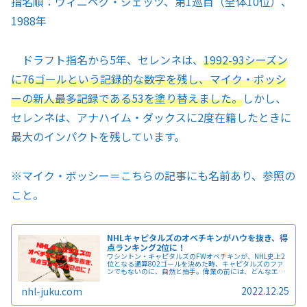
指名順：ウィニペグ・ジェッツ、第1巡目（全体10位）、
1988年
ドラフト指名から5年、セレンネは、
1992-93シーズン
に76ゴールという記録的な数字を残し、マイク・ボッシ
ーの新人最多記録である53を塗り替えました。
しかし、
セレンネは、アナハイム・ダックスに2度在籍したときに
最大のインパクトを残しています。
※
マイク・ボッシー＝こちらの記事にも名前あり、参照の
こと。
NHLキャピタルズのオベチキンがハウを抜き、得
点ランキング2位に！
ワシントン・キャピタルズのFWオベチキンが、NHL史上2
位となる通算802ゴールを決めた時、キャピタルズのファ
ンでもないのに、自然と拍手。偉業の前には、どんなエゴ
も霞んでしまうと実感。今後、オベチキンがどこまで記録
を伸ばすか。
2022.12.25
nhl-juku.com