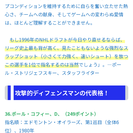
プコンディションを維持するために自らを奮い立たせた熱
心さ、チームへの献身、そしてゲームへの変わらぬ愛情
は、ほとんど理解することができません。
もし1996年のNHLドラフトが今日やり直せるならば、
リーグ史上最も背が高く、見たこともないような強烈なス
ラップショット（小さくて力強く、速いシュート）を放つ
この選手を1位で指名するのは当然
でしょう」。—ポー
ル・ストリジェフスキー、スタッフライター
攻撃的ディフェンスマンの代表格！
36.ポール・コフィー、D、（249ポイント）
指名順：エドモントン・オイラーズ、第1巡目（全体6
位）、1980年