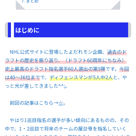
まとめ
はじめに
NHL公式サイトに登場したよだれモン企画、
過去のド
ラフトの歴史を振り返り、（ドラフト60周年にちなみ）
史上最高のドラフト指名選手60人選出の第5弾
です。
今回
は40〜36位まで
で、
ディフェンスマンが5人中2人
と、や
っと光が差してきました^^;。
前回の記事はこちら→
☆
。
やはり1巡目指名の選手が多い傾向にあるものの、その
中で、1・2巡目で将来のチームの屋台骨を指名していく