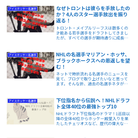
先の決まっていないフリーエージェント
の選手もプロ・トライアウト（PTO）契
なぜトロントは彼らを手放したの
アイスホッケー名選手
約を結び、参加しているのです。
か？4人のスター選手放出を振り
返る！
トロント・メイプルリーフスは数多くの
才能ある若手選手をドラフトしてきまし
たが、すべての選手が期待通りに成長し
たわけではありません。中には、チーム
を去った後に他のチームでスタンレーカ
ップを制覇する選手もいます。
NHLの名選手マリアン・ホッサ、
アイスホッケー名選手
ブラックホークスへの恩返しを望
む！
ネットで時折流れる名選手のニュースを
見て、ブログで取り上げたいなと思って
ます。そんな折、過去の名選手ネタが出
てきました。NHL5チームで主力として大
活躍し、ブラックホークス時代の背番号
81が永久欠番となったマリアン・ホッサ
下位指名から伝説へ！NHLドラフ
アイスホッケー名選手
についてです。
ト全体40位の最強トップ10
NHLドラフト下位指名のドラマ！1巡目以
降の全体40位からホッケー殿堂入りを果
たしたチェリオスなど、歴代の偉大なト
ップ10選手を徹底解説。ドラフト順位に
縛られない、下位指名選手が秘める無限