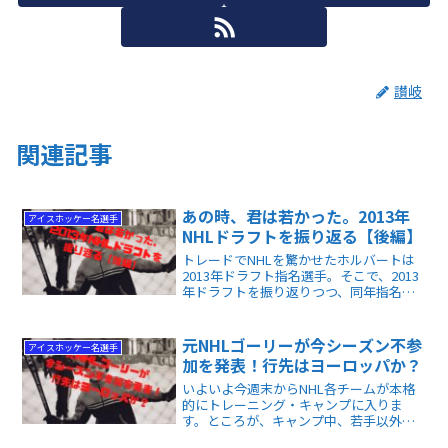
讃岐
関連記事
あの時、君は若かった。2013年
アイスホッケー名選手
NHLドラフトを振り返る【後編】
トレードでNHLを驚かせたホルバートは
2013年ドラフト指名選手。そこで、2013
年ドラフトを振り返りつつ、同年指名全
選手の今の成績をベースにし、「もし
2013年ドラフトをやり直したら、どうな
るか」をシミュレートした記事を紹介し
元NHLゴーリーが今シーズン不参
アイスホッケー名選手
ます。
加を発表！行先はヨーロッパか？
いよいよ今週末からNHL各チームが本格
的にトレーニング・キャンプに入りま
す。ところが、キャンプ中、若手以外に
試される選手達がいます。いまだに所属