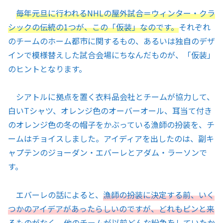
毎年元旦に行われるNHLの屋外試合＝ウィンター・クラ
シックの伝統の1つが、この「仮装」なのです。
それぞれ
のチームのホーム都市に関するもの、あるいは独自のデザ
インで模様替えした試合会場にちなんだものが、「仮装」
のヒントとなります。
シアトルに拠点を置く衣料品会社とチームが協力して、
白いTシャツ、オレンジ色のオーバーオール、耳当て付き
のオレンジ色の冬の帽子をかぶっている漁師の扮装を、チ
ームはチョイスしました。アイディアを出したのは、副キ
ャプテンのジョーダン・エバーレとアダム・ラーソンで
す。
エバーレの話によると、
漁師の扮装に決定する前、いく
つかのアイデアがあったらしいのですが、どれもピンと来
るものがなく、他のチームが以前どんな紛争をしていたか