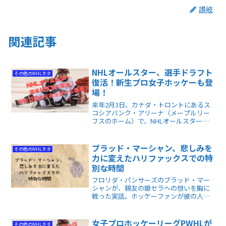
讃岐
関連記事
NHLオールスター、選手ドラフト
その他のNHLネタ
復活！新生プロ女子ホッケーも登
場！
来年2月3日、カナダ・トロントにあるス
コシアバンク・アリーナ（メープルリー
フスのホーム）で、NHLオールスターが
開催されます。今回は、試合以外にも式
典が行われたり、選手選抜の方法が変更
になったり、イベントの追加があること
ブラッド・マーシャン、悲しみを
その他のNHLネタ
を紹介していきます。
力に変えたハリファックスでの特
別な時間
フロリダ・パンサーズのブラッド・マー
シャンが、親友の娘セラへの想いを胸に
戦った実話。ホッケーファンが彼の人間
性と絆の強さを感じ取れる感動記事で
す。
女子プロホッケーリーグPWHLが
その他のNHLネタ