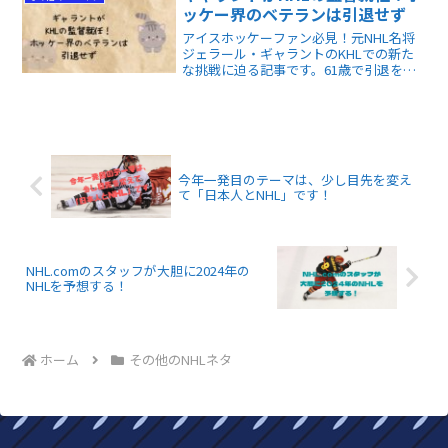
プ・ショットです。
ッケー界のベテランは引退せず
アイスホッケーファン必見！元NHL名将
ジェラール・ギャラントのKHLでの新た
な挑戦に迫る記事です。61歳で引退を否
定した彼の情熱や、チームを勝利へ導く
独自の指導スタイルがわかります。海を
越えた熱い挑戦の裏側を、ぜひご覧くだ
さい。
今年一発目のテーマは、少し目先を変え
て「日本人とNHL」です！
NHL.comのスタッフが大胆に2024年の
NHLを予想する！
ホーム
その他のNHLネタ