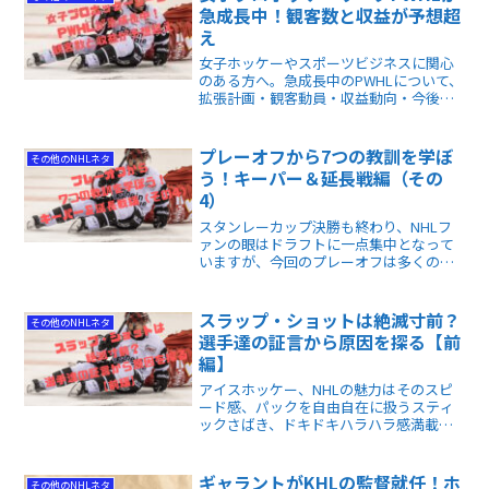
急成長中！観客数と収益が予想超
え
女子ホッケーやスポーツビジネスに関心
のある方へ。急成長中のPWHLについて、
拡張計画・観客動員・収益動向・今後の
展望までをわかりやすく解説します✨
プレーオフから7つの教訓を学ぼ
その他のNHLネタ
う！キーパー＆延長戦編（その
4）
スタンレーカップ決勝も終わり、NHLフ
ァンの眼はドラフトに一点集中となって
いますが、今回のプレーオフは多くの問
題提起をするものでした。回から引き続
きゴールキーパーの体力問題、そして、
オーバータイム（延長戦）問題も賛否両
スラップ・ショットは絶滅寸前？
その他のNHLネタ
論がありました。
選手達の証言から原因を探る【前
編】
アイスホッケー、NHLの魅力はそのスピ
ード感、パックを自由自在に扱うスティ
ックさばき、ドキドキハラハラ感満載の
ゴール前の攻防...等など、数々あります。
その中で、あまり見られなくなったの
が、大きく振りかぶって打たれるスラッ
ギャラントがKHLの監督就任！ホ
その他のNHLネタ