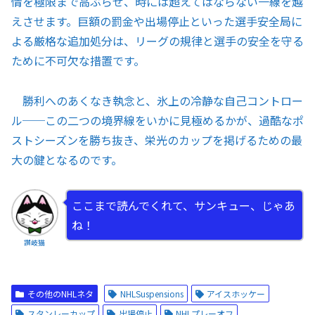
情を極限まで高ぶらせ、時には超えてはならない一線を越
えさせます。巨額の罰金や出場停止といった選手安全局に
よる厳格な追加処分は、リーグの規律と選手の安全を守る
ために不可欠な措置です。
勝利へのあくなき執念と、氷上の冷静な自己コントロー
ル──この二つの境界線をいかに見極めるかが、過酷なポ
ストシーズンを勝ち抜き、栄光のカップを掲げるための最
大の鍵となるのです。
ここまで読んでくれて、サンキュー、じゃあ
ね！
讃岐猫
その他のNHLネタ
NHLSuspensions
アイスホッケー
スタンレーカップ
出場停止
NHLプレーオフ