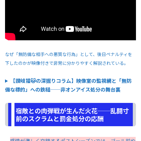
なぜ「無防備な相手への悪質な行為」として、後日ペナルティを
下したのかが映像付きで非常に分かりやすく解説されている。
【讃岐猫🐱の深掘りコラム】映像室の監視網と「無防
備な標的」への鉄槌──非オンアイス処分の舞台裏
宿敵との肉弾戦が生んだ火花──乱闘寸
前のスクラムと罰金処分の応酬
感情が激しく交錯するポストシーズンでは、ゴール前や