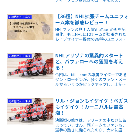
ン＝レネ・デビアンが圧倒的なセーブで
勝利を手にしました。初心者でも楽しめ
る内容です！
【36種】NHL拡張チームユニフォ
その他のNHLネタ
ーム案を徹底レビュー！
NHLファン必見！人気YouTube企画を記
事化。もしNHLに12チームが拡張された
ら？デザイナー提案の36種のユニフォー
ム案を徹底レビューします。幻のユニフ
ォームから未来のホッケーデザインの可
能性がわかります。
NHLアリゾナの驚異的スタート
その他のNHLネタ
と、バファローへの落胆を考え
る！
今回は、NHL.comの専属ライターである
ダン・ローゼンが、多くのファン・メー
ルからいくつかピックアップし、上記の
大人の事情にまつわる疑問に答えるコー
ナー「メールバッグ」を取り上げてみま
した。NHLって、ホントいろいろ起きる
リル・ジョンもイケイケ！ベガス
その他のNHLネタ
んですね。
もイケイケ！カーニバルは最高
潮！
決勝戦の熱さは、アリーナの中だけに留
まっていません。両チームのファンも、
選手の熱さに煽られたのか、大いに盛り
上がっています。今回は、現地の熱さ・