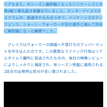
イグもまた、今シーズン最終戦となったハリケーンズとの
第4戦で悪名高き奇襲を行いました。センターアイスでの
スクラム中、各選手がもみ合う中で、ハリケーンズのディ
フェンス、ショーン・ウォーカーが別の選手と絡んで完全
に無防備になった瞬間でした。
グレイグはウォーカーの顔面へ不意打ちのアッパーカッ
トを叩き込んだのです。この悪質なラフイング行為はリア
ルタイムで審判に見逃されたものの、後日の映像レビュー
によりしっかりと補足され、来シーズン序盤に適用される
2試合の出場停止処分が言い渡されました。