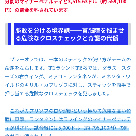
分間のマイナーペナルティと3,515.63ドル（約 559,100
円）の罰金を科されています。
勝敗を分ける境界線──首脳陣を悩ませ
る危険なクロスチェックと奇襲の代償
プレーオフでは、一本のスティックの使い方がチームの
命運を左右します。第1ラウンド第6戦では、ダラス・スタ
ーズの右ウィング、ミッコ・ランタネンが、ミネソタ・ワ
イルドのキリル・カプリゾフに対し、スティックを両手で
押し当てる危険なクロスチェックを犯しました。
これがカプリゾフの首や頭部という極めて危険な高い位
置に直撃。ランタネンにはラフイングのマイナーペナルテ
ィが科され、試合後には5,000ドル（約 795,100円）の罰
金が言い渡されました。