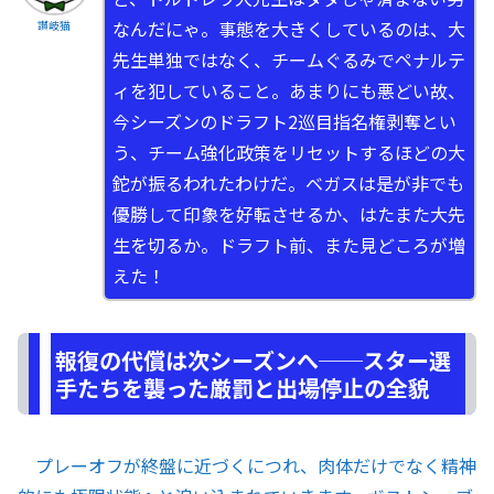
なんだにゃ。事態を大きくしているのは、大
讃岐猫
先生単独ではなく、チームぐるみでペナルテ
ィを犯していること。あまりにも悪どい故、
今シーズンのドラフト2巡目指名権剥奪とい
う、チーム強化政策をリセットするほどの大
鉈が振るわれたわけだ。ベガスは是が非でも
優勝して印象を好転させるか、はたまた大先
生を切るか。ドラフト前、また見どころが増
えた！
報復の代償は次シーズンへ──スター選
手たちを襲った厳罰と出場停止の全貌
プレーオフが終盤に近づくにつれ、肉体だけでなく精神