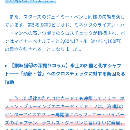
また、スターズのジェイミー・ベンも同様の失態を演じ
ています。第5戦の第3ピリオド、ミネソタのライアン・ハ
ートマンへの高い位置でのクロスチェックが指摘され、ベ
ンはマイナーペナルティと2,604.17ドル（約 414,100円）
の罰金を科されることになりました。
【讃岐猫🐱の深掘りコラム】氷上の凶器と化すシャフ
ト──「頭部・首」へのクロスチェックに対する断固たる
拒絶
こうした規律の乱れは他カードでも連鎖しています。ボ
ストン・ブルーインズのニキータ・ザドロフは、第4戦の
センターアイスでプレー再開前にバッファロー・セイバー
ズのキャプテン、ラスムス・ダーリンと言い争いに発展。