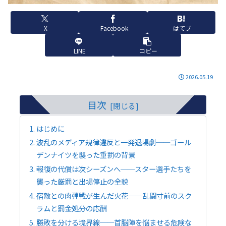
X
Facebook
はてブ
LINE
コピー
2026.05.19
目次
はじめに
波乱のメディア規律違反と一発退場劇──ゴール
デンナイツを襲った重罰の背景
報復の代償は次シーズンへ──スター選手たちを
襲った厳罰と出場停止の全貌
宿敵との肉弾戦が生んだ火花──乱闘寸前のスク
ラムと罰金処分の応酬
勝敗を分ける境界線──首脳陣を悩ませる危険な