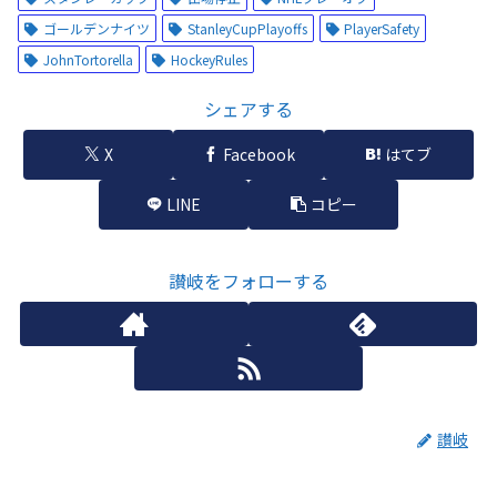
ゴールデンナイツ
StanleyCupPlayoffs
PlayerSafety
JohnTortorella
HockeyRules
シェアする
X
Facebook
はてブ
LINE
コピー
讃岐をフォローする
讃岐