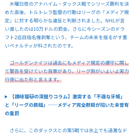
木曜日夜のアナハイム・ダックス戦でシリーズ勝利を決
めた直後、トルトレラ監督の行動はリーグの「メディア規
定」に対する明らかな違反と判断されました。NHLが言
い渡したのは10万ドルの罰金。さらに今シーズンのドラ
フト2巡目指名権剥奪という、チームの未来を揺るがす重
いペナルティが科されたのです。
ゴールデンナイツは過去にもメディア規定の遵守に関し
て警告を受けていた背景があり、リーグ側がいよいよ実力
行使に出た形と言えます。
【讃岐猫🐱の深掘りコラム】激突する「不遜な牙城」
と「リーグの鉄槌」──メディア完全黙殺が招いた未曾有
の重罰
さらに、このダックスとの第5戦では氷上でも過激なド