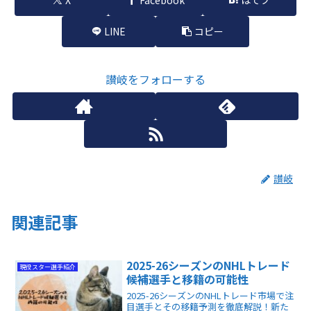
LINE
コピー
讃岐をフォローする
讃岐
関連記事
2025-26シーズンのNHLトレード
現役スター選手紹介
候補選手と移籍の可能性
2025-26シーズンのNHLトレード市場で注
目選手とその移籍予測を徹底解説！新た