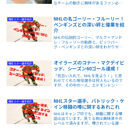
なチームの動きに興味があるファン必
見。今後の選手移籍と市場の動向につい
て知識を深めましょう。
NHLの名ゴーリー・フルーリー！
現役スター選手紹介
ペンギンズとの深い絆と偉業を紹
介
NHLの伝説的ゴーリー、マルク＝アンド
レ・フルーリーの軌跡と、ピッツバー
グ・ペンギンズとの深い絆をわかりやす
く解説！彼のプレースタイルや名場面、
ファンに愛され続ける理由がわかる初心
者向けの記事です。NHLの魅力を知りた
オイラーズのコナー・マクデイビ
現役スター選手紹介
い方におすすめ！
ッド、シーズン60ゴール達成！
「気合い入れて、NHLを見よう！」と思
わせてくれた現役選手は何人もいるので
すが、その中の一人、エドモントン・オ
イラーズのコナー・マクデイビッド（セ
ンター、26歳）が、遂にレギュラー・シ
ーズンで60ゴールを達成しました。
NHLスター選手、パトリック・ケ
現役スター選手紹介
イン移籍の噂に関するあれこれ
NHLはキャンプ中でも、移籍に関する噂
話は出ています。見てる側は興味津々の
レベルで済みますが、噂されている選手
達は大変です。今回は、シカゴブラック