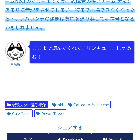
ームNo.1のマカールですが、故障者の多いチーム状況で
あまりに無理をさせてしまい、彼まで出場できなくなった
ら…、アバランチの連覇は黄色を通り越して赤信号となる
かもしれません。
ここまで読んでくれて、サンキュー、じゃあ
ね！
讃岐猫
現役スター選手紹介
nhl
Colorado Avalanche
Cale Makar
Devon Toews
シェアする
X
Facebook
はてブ