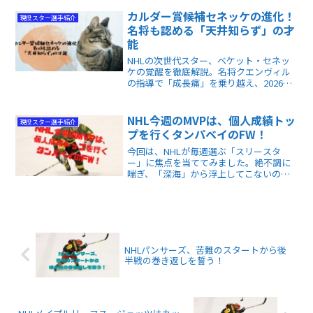
ホークスのパトリック・ケインを取り上
げます。本人は否定していますが、話は
カルダー賞候補セネッケの進化！
現役スター選手紹介
複雑な様子です。
名将も認める「天井知らず」の才
能
NHLの次世代スター、ベケット・セネッ
ケの覚醒を徹底解説。名将クエンヴィル
の指導で「成長痛」を乗り越え、2026年
プレーオフで躍進する20歳の現在地と
は。新人王候補の素顔と、驚異のスキル
がチームにもたらす変革を深掘りしま
NHL今週のMVPは、個人成績トッ
現役スター選手紹介
す。
プを行くタンパベイのFW！
今回は、NHLが毎週選ぶ「スリースタ
ー」に焦点を当ててみました。絶不調に
喘ぎ、「深海」から浮上してこないので
はないか？と言われていたサンノゼ・シ
ャークスのエース・センターをはじめ、
正真正銘の「スター選手」がピックアッ
プされました！
NHLパンサーズ、苦難のスタートから後
半戦の巻き返しを誓う！