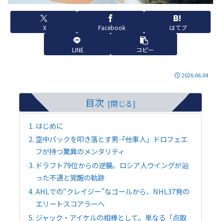
X
Facebook
はてブ
LINE
コピー
2026.06.04
目次
はじめに
空中パックを叩き落とす男――「仕事人」ドロフェエ
フが持つ驚異のメンタリティ
ドラフト79位からの逆襲。ロシア人ウイングが辿
った不遇と覚醒の軌跡
AHLでの“クレイジー”なゴールから、NHL37発の
エリートスコアラーへ
ジャック・アイケルの相棒として。単なる「点取