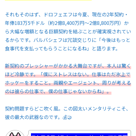
それもそのはず、ドロフェエフは今夏、現在の2年契約・
年俸183万5千ドル（約2億8,400万円〜2億8,800万円）か
ら大幅な増額となる巨額契約を結ぶことが確実視されてい
るからです。バルバシェフは冗談交じりに「今後はもっと
食事代を支払ってもらうことになるね」と語ります。
新契約のプレッシャーがかかる大舞台ですが、本人は驚く
ほど冷静です。「僕にストレスはない。仕事はただ氷上で
ホッケーをすること。両親やエージェント、周りが考える
のは彼らの仕事で、僕の仕事じゃないからね」。
契約問題すらどこ吹く風。この図太いメンタリティこそ、
彼の最大の武器なのです。💰🤝