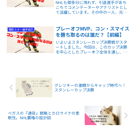
NHLも御多分に洩れず、引退選手があち
こちでコメンテーターやアナリストとし
て活躍しています。その中の一人、元
NHLゴーリーであり、現在はアナリスト
として活躍するマーチン・ビロンが、プ
レシーズン時のゴーリーランキングを発
プレーオフMVP、コン・スマイス
現役スター選手紹介
表しました。
を勝ち取るのは誰だ？【前編】
いよいよスタンレーカップ決勝戦がスタ
ートしました。今回は、このカップ決勝
を中心としたプレーオフ全体を通し、誰
がMVP、コン・スマイス・トロフィーを
獲得するか、その候補10人を選出したも
のです。なかなか渋い選手も候補に挙が
っていますよ。
グレツキーの激闘からキャップ時代へ！
スタンレーカップ決勝
ベガスの『通貨』戦略とカロライナの柔
軟性。NHL覇権の設計図