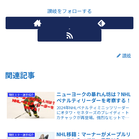
讃岐をフォローする
讃岐
関連記事
ニューヨークの暴れん坊は？NHL
現役スター選手紹介
ペナルティリーダーを考察する！
2024年NHLペナルティミニッツリーダー
にオタワ・セネターズのブレイディ・ト
カチャックが再登場。強烈なヒットで注
目のレンぺは95分を記録も、ダラス戦で
危険なヒットにより8試合出場停止処分を
受け、キャリアへの警告を受けました。
NHL移籍：マーナーがメープルリ
現役スター選手紹介