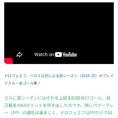
ドロフェエフ、ベガス公式による前シーズン（2024-25）のブレイ
クスルー全ゴール集！
さらに翌シーズンにはそれを上回る82試合37ゴール、自
己最多の64ポイントを叩き出したのです。特にパワープレ
ー（PP）の適性は凄まじく、ドロフェエフはPPだけで30