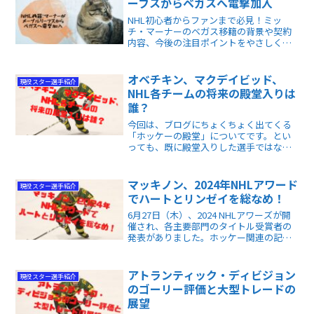
ーフスからベガスへ電撃加入
NHL初心者からファンまで必見！ミッ
チ・マーナーのベガス移籍の背景や契約
内容、今後の注目ポイントをやさしく解
説します。
オベチキン、マクデイビッド、
現役スター選手紹介
NHL各チームの将来の殿堂入りは
誰？
今回は、ブログにちょくちょく出てくる
「ホッケーの殿堂」についてです。とい
っても、既に殿堂入りした選手ではな
く、「これから殿堂入りしそうな選手を
予想してみよう！」が今回の主題です。
どの選手も所属チームのスター選手ばか
マッキノン、2024年NHLアワード
現役スター選手紹介
り。
でハートとリンゼイを総なめ！
6月27日（木）、2024 NHLアワーズが開
催され、各主要部門のタイトル受賞者の
発表がありました。ホッケー関連の記者
投票によるレギュラー・シーズンMVP＝
ハート・トロフィーと、選手協会投票に
よるMVP＝テッド・リンゼイ賞が大いに
アトランティック・ディビジョン
現役スター選手紹介
注目を集めました。
のゴーリー評価と大型トレードの
展望