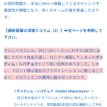
の契約問題や、本当にNHLへ移籍してくるのかという不
確実性が障壁となり、多くのチームが彼を敬遠したので
す。
【讃岐猫😹の深堀りコラム（2）】➡️次ページを参照して
下さい。
さらにベガスには、2017-18シーズンにわずか3試合に出
場しただけで自主引退し、ロシアへ帰国してしまった
ヴァ
ディム・シパチョフ
という苦い先例がありました。しか
し、フロント陣は過去のフラストレーションに動じること
なく、ドロフェエフの獲得に踏み切ったのです。
※
ヴァディム・シパチョフ（Vadim Shipachyov）
＝
2017年の拡大ドラフトによってNHLに参入したベガス・
ゴールデンナイツが、球団創設1年目の目玉補強としてKHL