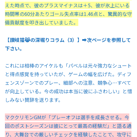
えた時点で、彼のプラスマイナスは＋5、彼が氷上にいる
時間帯の60分あたりゴール失点率は1.46点と、驚異的な守
備貢献度を叩き出していました。
【讃岐猫😹の深堀りコラム（3）】➡️次ページを参照して
下さい。
これには相棒のアイケルも「パベルは元々強力なシュート
と得点感覚を持っていたが、ゲームの幅を広げた。ディフ
ェンスゾーンでのプレー、細部への注意、競争心…すべて
が向上している。今の成功は本当に彼にふさわしい」と惜
しみない賛辞を送ります。
マククリモンGMが「プレーオフは選手を成長させる。今
回のポストシーズンは彼にとって最高の経験だ」と語る通
り、大舞台での厳しいチェックを経験したことで、攻守に