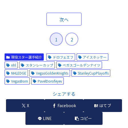
次へ
1
2
現役スター選手紹介
ドロフェエフ
アイスホッケー
nhl
スタンレーカップ
ベガスゴールデンナイツ
NHLEDGE
VegasGoldenKnights
StanleyCupPlayoffs
VegasBorn
PavelDorofeyev
シェアする
X
Facebook
はてブ
LINE
コピー