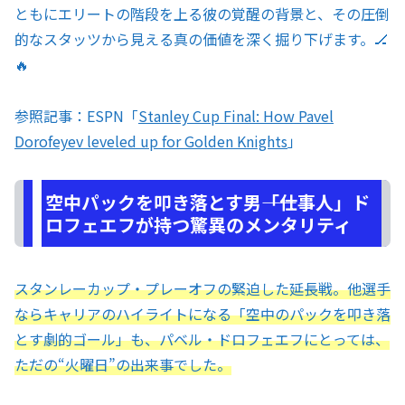
ともにエリートの階段を上る彼の覚醒の背景と、その圧倒
的なスタッツから見える真の価値を深く掘り下げます。🏒
🔥
参照記事：ESPN「
Stanley Cup Final: How Pavel
Dorofeyev leveled up for Golden Knights
」
空中パックを叩き落とす男――「仕事人」ド
ロフェエフが持つ驚異のメンタリティ
スタンレーカップ・プレーオフの緊迫した延長戦。他選手
ならキャリアのハイライトになる「空中のパックを叩き落
とす劇的ゴール」も、パベル・ドロフェエフにとっては、
ただの“火曜日”の出来事でした。