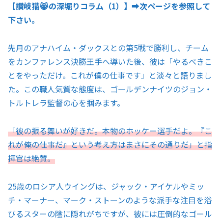
【讃岐猫😹の深堀りコラム（1）】➡️次ページを参照して
下さい。
先月のアナハイム・ダックスとの第5戦で勝利し、チーム
をカンファレンス決勝王手へ導いた後、彼は「やるべきこ
とをやっただけ。これが僕の仕事です」と淡々と語りまし
た。この職人気質な態度は、ゴールデンナイツのジョン・
トルトレラ監督の心を掴みます。
「彼の振る舞いが好きだ。本物のホッケー選手だよ。『こ
れが俺の仕事だ』という考え方はまさにその通りだ」と指
揮官は絶賛。
25歳のロシア人ウイングは、ジャック・アイケルやミッ
チ・マーナー、マーク・ストーンのような派手な注目を浴
びるスターの陰に隠れがちですが、彼には圧倒的なゴール