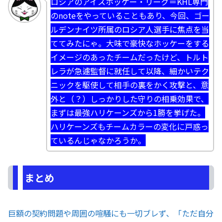
ロシアのアイスホッケー・リーグ＝KHL専門
のnoteをやっていることもあり、今回、ゴー
ルデンナイツ所属のロシア人選手に焦点を当
ててみたにゃ。大味で豪快なホッケーをする
イメージのあったチームだったけど、トルト
レラが急遽監督に就任して以降、細かいテク
ニックを駆使して相手の裏をかく攻撃と、意
外と（？）しっかりした守りの相乗効果で、
まずは最強ハリケーンズから1勝を挙げた。
ハリケーンズもチームカラーの変化に戸惑っ
ているんじゃなかろうか。
まとめ
巨額の契約問題や周囲の喧騒にも一切ブレず、「ただ自分