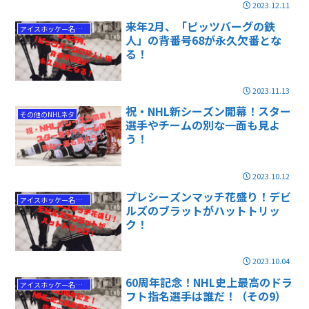
2023.12.11
来年2月、「ピッツバーグの鉄
アイスホッケー名選手
人」の背番号68が永久欠番とな
る！
2023.11.13
祝・NHL新シーズン開幕！スター
その他のNHLネタ
選手やチームの別な一面も見よ
う！
2023.10.12
プレシーズンマッチ花盛り！デビ
アイスホッケー名勝負
ルズのブラットがハットトリッ
ク！
2023.10.04
60周年記念！NHL史上最高のドラ
アイスホッケー名選手
フト指名選手は誰だ！（その9）