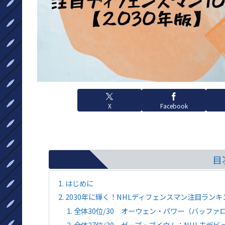
X
Facebook
目
はじめに
2030年に輝く！NHLディフェンスマン注目ランキ
全体30位/30 オーウェン・パワー（バッファ
全体27位/30 ゼーブ・ブイウム：NHL未デ