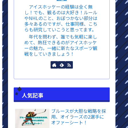
アイスホッケーの経験は全く無
し！でも、観るのは大好き！ルール
やNHLのこと、おぼつかない部分は
多々あるのですが、仕事同様、こち
らも研究していこうと思ってます。
年代を問わず、誰でも気軽に楽し
めて、熱狂できるのがアイスホッケ
ーの魅力。一緒に新たなスポーツ観
戦をしていきましょう！
人気記事
ブルースが大胆な戦略を採
用、オイラーズの2選手に
オファーシート！