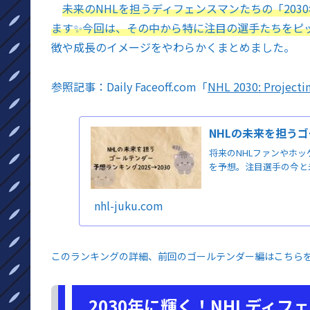
未来のNHLを担うディフェンスマンたちの「20
ます✨今回は、その中から特に注目の選手たちをピ
徴や成長のイメージをやわらかくまとめました。
参照記事：Daily Faceoff.com「
NHL 2030: Projecting
NHLの未来を担うゴ
将来のNHLファンやホッ
を予想。注目選手の今と
nhl-juku.com
このランキングの詳細、前回のゴールテンダー編はこちら
2030年に輝く！NHLディ