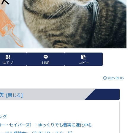
はてブ
LINE
コピー
2025.09.06
次
ング
ロー・セイバーズ）：ゆっくりでも着実に進化中💪
ビューでも期待大✨（ミネソタ・ワイルド）