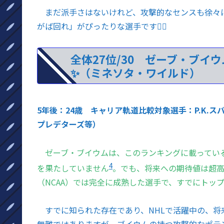
まだ派手さはないけれど、攻撃的なセンスも徐々に
がば回れ」がぴったりな選手です🚶‍♂️
全体27位/30 ゼーブ・ブイ
✨（ミネソタ・ワイルド）
5年後：24歳 キャリア軌道比較対象選手：P.K.ス
プレデターズ等）
ゼーブ・ブイウムは、このランキングに載ってい
4
を果たしていません
。でも、将来への期待値は超高
（NCAA）では完全に成熟した選手で、すでにトッ
すでに知られた存在であり、NHLで活躍中の、将