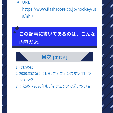
URL：
https://www.flashscore.co.jp/hockey/us
a/nhl/
この記事に書いてあるのは、こんな
内容だよ。
目次
はじめに
2030年に輝く！NHLディフェンスマン注目ラ
ンキング
まとめ〜2030年もディフェンスは超アツい🔥