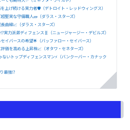
価を上げ続ける実力者🛡️（デトロイト・レッドウィングス）
ど超堅実な守備職人🧱（ダラス・スターズ）
成長曲線📈（ダラス・スターズ）
か⁉実力派弟ディフェンス🧬（ニュージャージー・デビルズ）
るセイバースの希望🌟（バッファロー・セイバース）
に評価を高める上昇株📈（オタワ・セネターズ）
じゃないトップディフェンスマン⚡（バンクーバー・カナック
り最強⁉️