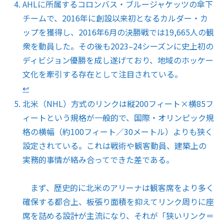
AHLに所属するコロンバス・ブルージャケッツの傘下
チームで、2016年に創設以来初となるカルダー・カ
ップを獲得し、2016年6月の決勝戦では19,665人の観
衆を動員した。その後も2023–24シーズンに史上初の
ディビジョン優勝を成し遂げており、地域のホッケー
文化を牽引する存在として注目されている。
↩︎
北米（NHL）方式のリンクは縦200フィート×横85フ
ィートという規格が一般的で、国際・オリンピック規
格の横幅（約100フィート／30メートル）よりも狭く
設定されている。これは戦術や観客動員、建築上の
実務的事情が絡み合ってできた差である。
まず、歴史的に北米のアリーナは観客席をより多く
確保する都合上、板張り面積を抑えてリンク周りに座
席を詰める設計が主流になり、それが「狭いリンク＝