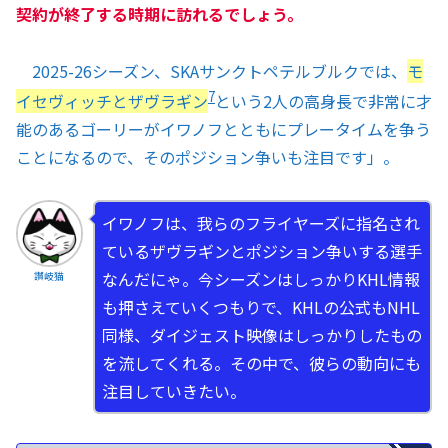
契約が終了する時期に訪れるでしょう。
2025-26シーズン、SKAサンクトペテルブルクでは、
モ
7
イセヴィッチとザヴラギン
という2人の高身長で非常に才
能のあるゴーリーがイワノフとともにプレータイムを争う
ことになるので、そのポジション争いも注目です」。
イワノフは、我らのフライヤーズに指名され
ているザヴラギンとポジション争いする選手
なんだにゃ。今シーズンはしっかりKHL情報
讃岐猫
も押さえていくつもりで、KHLの公式もNHL
同様、ダイジェスト映像はしっかりしたもの
を流してくれる。その中で、彼らの動向にも
注目していきたい。