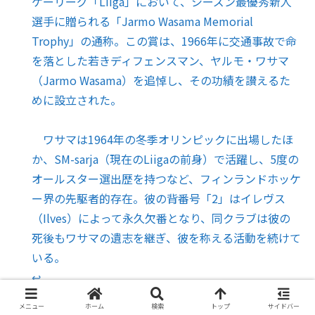
ケーリーグ「Liiga」において、シーズン最優秀新人
選手に贈られる「Jarmo Wasama Memorial
Trophy」の通称。この賞は、1966年に交通事故で命
を落とした若きディフェンスマン、ヤルモ・ワサマ
（Jarmo Wasama）を追悼し、その功績を讃えるた
めに設立された。
ワサマは1964年の冬季オリンピックに出場したほ
か、SM-sarja（現在のLiigaの前身）で活躍し、5度の
オールスター選出歴を持つなど、フィンランドホッケ
ー界の先駆者的存在。彼の背番号「2」はイレヴス
（Ilves）によって永久欠番となり、同クラブは彼の
死後もワサマの遺志を継ぎ、彼を称える活動を続けて
いる。
↩︎
Tapparaはフィンランド・タンペレを拠点とする
メニュー
ホーム
検索
トップ
サイドバー