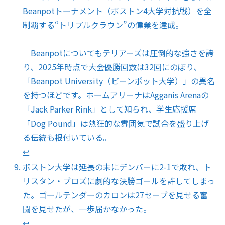
Beanpotトーナメント（ボストン4大学対抗戦）を全
制覇する“トリプルクラウン”の偉業を達成。
Beanpotについてもテリアーズは圧倒的な強さを誇
り、2025年時点で大会優勝回数は32回にのぼり、
「Beanpot University（ビーンポット大学）」の異名
を持つほどです。ホームアリーナはAgganis Arenaの
「Jack Parker Rink」として知られ、学生応援席
「Dog Pound」は熱狂的な雰囲気で試合を盛り上げ
る伝統も根付いている。
↩︎
ボストン大学は延長の末にデンバーに2-1で敗れ、ト
リスタン・ブロズに劇的な決勝ゴールを許してしまっ
た。ゴールテンダーのカロンは27セーブを見せる奮
闘を見せたが、一歩届かなかった。
↩︎