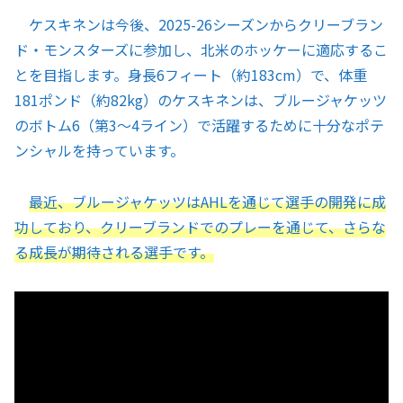
ケスキネンは今後、2025-26シーズンからクリーブラン
ド・モンスターズに参加し、北米のホッケーに適応するこ
とを目指します。身長6フィート（約183cm）で、体重
181ポンド（約82kg）のケスキネンは、ブルージャケッツ
のボトム6（第3～4ライン）で活躍するために十分なポテ
ンシャルを持っています。
最近、ブルージャケッツはAHLを通じて選手の開発に成
功しており、クリーブランドでのプレーを通じて、さらな
る成長が期待される選手です。