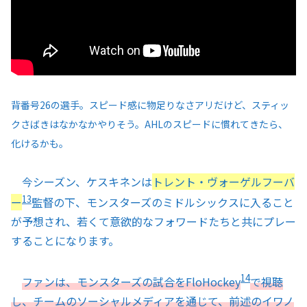
背番号26の選手。スピード感に物足りなさアリだけど、スティッ
クさばきはなかなかやりそう。AHLのスピードに慣れてきたら、
化けるかも。
今シーズン、ケスキネンは
トレント・ヴォーゲルフーバ
13
ー
監督の下、モンスターズのミドルシックスに入ること
が予想され、若くて意欲的なフォワードたちと共にプレー
することになります。
14
ファンは、モンスターズの試合をFloHockey
で視聴
し、チームのソーシャルメディアを通じて、前述のイワノ