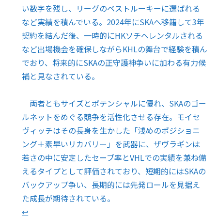
い数字を残し、リーグのベストルーキーに選ばれる
など実績を積んでいる。2024年にSKAへ移籍して3年
契約を結んだ後、一時的にHKソチへレンタルされる
など出場機会を確保しながらKHLの舞台で経験を積ん
でおり、将来的にSKAの正守護神争いに加わる有力候
補と見なされている。
両者ともサイズとポテンシャルに優れ、SKAのゴー
ルネットをめぐる競争を活性化させる存在。モイセ
ヴィッチはその長身を生かした「浅めのポジショニ
ング＋素早いリカバリー」を武器に、ザヴラギンは
若さの中に安定したセーブ率とVHLでの実績を兼ね備
えるタイプとして評価されており、短期的にはSKAの
バックアップ争い、長期的には先発ロールを見据え
た成長が期待されている。
↩︎