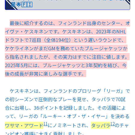
星🌟🇫🇮
最後に紹介するのは、フィンランド出身のセンター、オ
イヴァ・ケスキネンです。ケスキネンは、2023年のNHL
ドラフトで7巡目（全体194位）という遅いラウンドで、
ケケライネンがまだGMを務めていたブルージャケッツか
ら指名されましたが、その実力はすでに注目に値します。
2025年5月には、ブルージャケッツと3年契約を結び、今
後の成長が非常に楽しみな選手です。
ケスキネンは、フィンランドのプロリーグ「リーガ」で
の初シーズンで圧倒的なプレーを見せ、タッパラで70試
合に出場し、36ポイントを記録しました。その活躍によ
って、リーガの「ルーキー・オブ・ザ・イヤー」を決める
11
12
ワサマ・アワード
にノミネートされ、
タッパラ
のチャ
ンピオン獲得に大きく貢献しました。