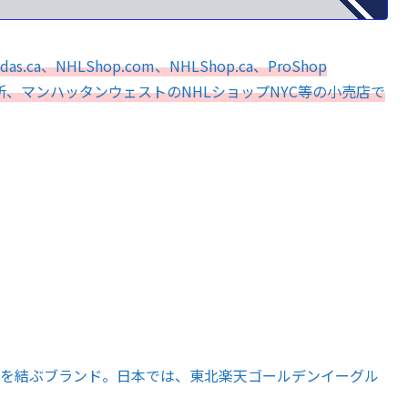
.ca、NHLShop.com、NHLShop.ca、ProShop
の場所、マンハッタンウェストのNHLショップNYC等の小売店で
提携を結ぶブランド。日本では、東北楽天ゴールデンイーグル