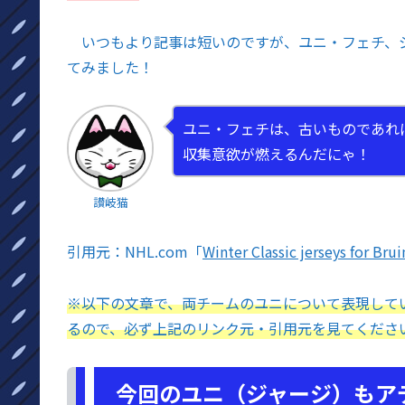
いつもより記事は短いのですが、ユニ・フェチ、
てみました！
ユニ・フェチは、古いものであれ
収集意欲が燃えるんだにゃ！
讃岐猫
引用元：NHL.com「
Winter Classic jerseys for Bru
※以下の文章で、両チームのユニについて表現して
るので、必ず上記のリンク元・引用元を見てくだ
今回のユニ（ジャージ）もア