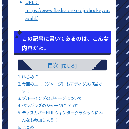
URL：
https://www.flashscore.co.jp/hockey/us
a/nhl/
この記事に書いてあるのは、こんな
内容だよ。
目次
はじめに
今回のユニ（ジャージ）もアディダス担当で
す！
ブルーインズのジャージについて
ペンギンズのジャージについて
ディスカバーNHLウィンタークラシックにみ
んなも参加しよう！
まとめ