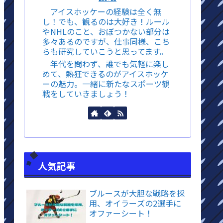
アイスホッケーの経験は全く無
し！でも、観るのは大好き！ルール
やNHLのこと、おぼつかない部分は
多々あるのですが、仕事同様、こち
らも研究していこうと思ってます。
年代を問わず、誰でも気軽に楽し
めて、熱狂できるのがアイスホッケ
ーの魅力。一緒に新たなスポーツ観
戦をしていきましょう！
人気記事
ブルースが大胆な戦略を採
用、オイラーズの2選手に
オファーシート！