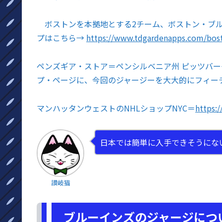
ボストンを本拠地とする2チーム、ボストン・ブル
プはこちら→
https://www.tdgardenapps.com/bos
ペンズギア・ストア＝ペンシルベニア州 ピッツバ
プ・ページに、今回のジャージーを大大的にフィー
マンハッタンウェストのNHLショップNYC＝
https:
日本では簡単に入手できそうにな
讃岐猫
ブルーインズのジャージにつ