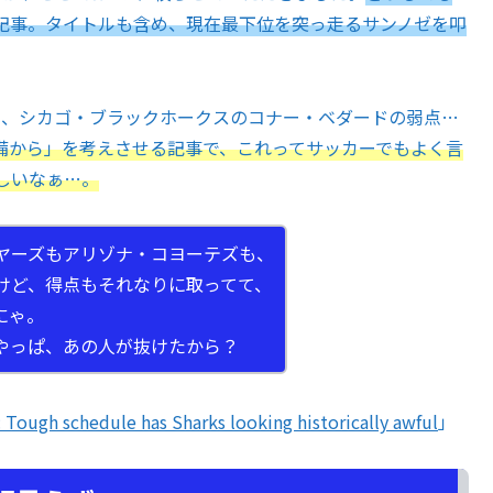
記事。タイトルも含め、現在最下位を突っ走るサンノゼを叩
、シカゴ・ブラックホークスのコナー・ベダードの弱点…
備から」を考えさせる記事で、これってサッカーでもよく言
しいなぁ…。
ヤーズもアリゾナ・コヨーテズも、
けど、得点もそれなりに取ってて、
にゃ。
やっぱ、あの人が抜けたから？
Tough schedule has Sharks looking historically awful
」