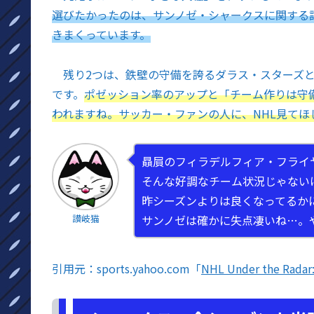
選びたかったのは、サンノゼ・シャークスに関する
きまくっています。
残り2つは、鉄壁の守備を誇るダラス・スターズと
です。
ポゼッション率のアップと「チーム作りは守
われますね。サッカー・ファンの人に、NHL見てほ
贔屓のフィラデルフィア・フライ
そんな好調なチーム状況じゃない
昨シーズンよりは良くなってるか
讃岐猫
サンノゼは確かに失点凄いね…。
引用元：sports.yahoo.com「
NHL Under the Radar: 