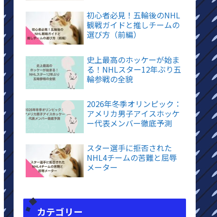
初心者必見！五輪後のNHL
観戦ガイドと推しチームの
選び方（前編）
史上最高のホッケーが始ま
る！NHLスター12年ぶり五
輪参戦の全貌
2026年冬季オリンピック：
アメリカ男子アイスホッケ
ー代表メンバー徹底予測
スター選手に拒否された
NHL4チームの苦難と屈辱
メーター
カテゴリー