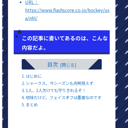
URL：
https://www.flashscore.co.jp/hockey/us
a/nhl/
この記事に書いてあるのは、こんな
内容だよ。
目次
はじめに
シャークス、今シーズンも光明見えず
1人、2人欠けても守りきれるぞ！
地味だけど、フェイスオフは重要なのです
まとめ