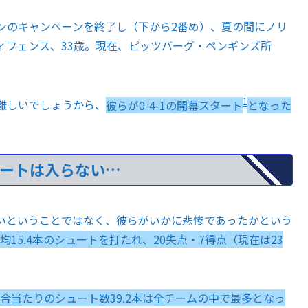
ンのキャンペーンを終了し（下から2番め）、夏の間にノリ
ィフェンス、33歳。現在、ピッツバーグ・ペンギンズ所
1
難しいでしょうから、
彼らが0-4-1の開幕スタート
となった
ュートは入らない…
いということではなく、彼らがいかに悲惨であったかという
15.4本のシュートを打たれ、20失点・7得点（現在は23
合当たりのシュート数39.2本は全チームの中で最多となっ