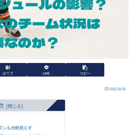
はてブ
LINE
コピー
2023.10.28
次
ズンも光明見えず