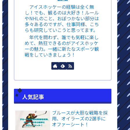
アイスホッケーの経験は全く無
し！でも、観るのは大好き！ルール
やNHLのこと、おぼつかない部分は
多々あるのですが、仕事同様、こち
らも研究していこうと思ってます。
年代を問わず、誰でも気軽に楽し
めて、熱狂できるのがアイスホッケ
ーの魅力。一緒に新たなスポーツ観
戦をしていきましょう！
人気記事
ブルースが大胆な戦略を採
用、オイラーズの2選手に
オファーシート！