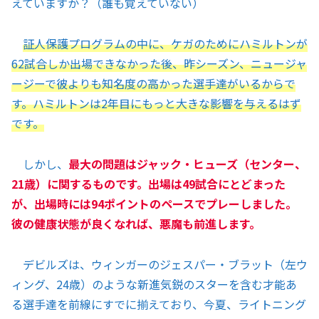
えていますか？（誰も覚えていない）
証人保護プログラムの中に、ケガのためにハミルトンが
62試合しか出場できなかった後、昨シーズン、ニュージャ
ージーで彼よりも知名度の高かった選手達がいるからで
す。ハミルトンは2年目にもっと大きな影響を与えるはず
です。
しかし、
最大の問題はジャック・ヒューズ
（
センター、
21歳
）
に関するものです。出場は49試合にとどまった
が、出場時には94ポイントのペースでプレーしました。
彼の健康状態が良くなれば、悪魔も前進します。
デビルズは、ウィンガーのジェスパー・ブラット（左ウ
ィング、24歳）のような新進気鋭のスターを含む才能あ
る選手達を前線にすでに揃えており、今夏、ライトニング