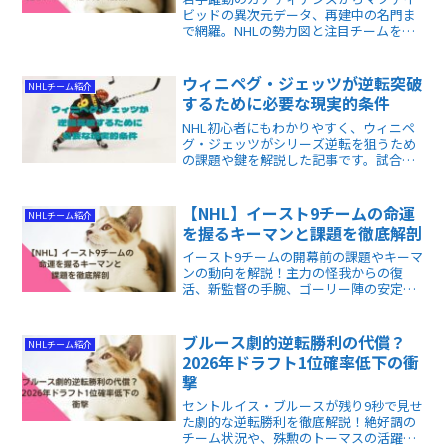
ビッドの異次元データ、再建中の名門ま
で網羅。NHLの勢力図と注目チームを知
りたい初心者～中級者に最適。観戦が何
倍も面白くなる視点を凝縮解説。
ウィニペグ・ジェッツが逆転突破
NHLチーム紹介
するために必要な現実的条件
NHL初心者にもわかりやすく、ウィニペ
グ・ジェッツがシリーズ逆転を狙うため
の課題や鍵を解説した記事です。試合の
見どころや選手の動向を知ることで、観
戦がもっと楽しくなります。
【NHL】イースト9チームの命運
NHLチーム紹介
を握るキーマンと課題を徹底解剖
イースト9チームの開幕前の課題やキーマ
ンの動向を解説！主力の怪我からの復
活、新監督の手腕、ゴーリー陣の安定感
など注目の懸念点を分析しています。各
チームの補強効果やプレーオフ進出への
鍵がわかり、新シーズンの順位争いを深
ブルース劇的逆転勝利の代償？
NHLチーム紹介
く楽しめます。
2026年ドラフト1位確率低下の衝
撃
セントルイス・ブルースが残り9秒で見せ
た劇的な逆転勝利を徹底解説！絶好調の
チーム状況や、殊勲のトーマスの活躍、