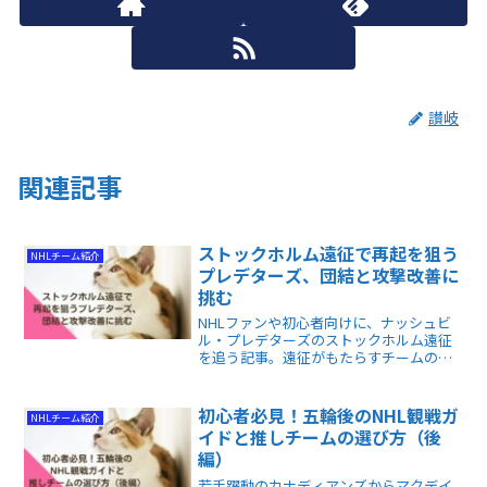
讃岐
関連記事
ストックホルム遠征で再起を狙う
NHLチーム紹介
プレデターズ、団結と攻撃改善に
挑む
NHLファンや初心者向けに、ナッシュビ
ル・プレデターズのストックホルム遠征
を追う記事。遠征がもたらすチームの結
束や課題、パワープレー改善の手応えが
分かり、今後の巻き返しを読む前に知る
べきポイントが得られます。
初心者必見！五輪後のNHL観戦ガ
NHLチーム紹介
イドと推しチームの選び方（後
編）
若手躍動のカナディアンズからマクデイ