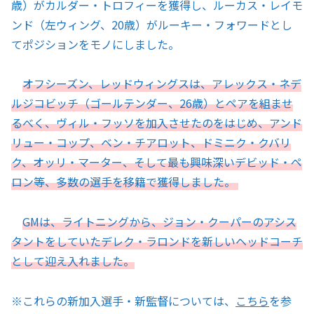
歳）がカルダー・トロフィーを獲得し、ルーカス・レイモ
ンド（左ウィング、20歳）がルーキー・フォワードとし
てポジションをモノにしました。
オフシーズン、レッドウィングスは、アレックス・ネデ
ルジコビッチ（ゴールテンダー、26歳）とペアを組ませ
るべく、ヴィル・フッソを加入させたのをはじめ、アンド
リュー・コップ、ベン・チアロット、ドミニク・クバリ
ク、オッリ・マーター、そして最も興味深いデビッド・ペ
ロン等、多数の選手を移籍で獲得しました。
GMは、ライトニングから、ジョン・クーパーのアシス
タントをしていたデレク・ラロンドを新しいヘッドコーチ
として迎え入れました。
※これらの新加入選手・新監督については、
こちら
を参