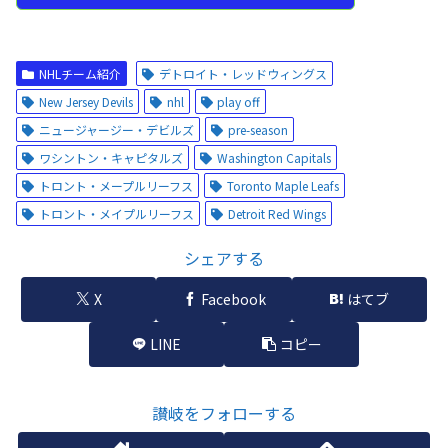
NHLチーム紹介
デトロイト・レッドウィングス
New Jersey Devils
nhl
play off
ニュージャージー・デビルズ
pre-season
ワシントン・キャピタルズ
Washington Capitals
トロント・メープルリーフス
Toronto Maple Leafs
トロント・メイプルリーフス
Detroit Red Wings
シェアする
X
Facebook
はてブ
LINE
コピー
讃岐をフォローする