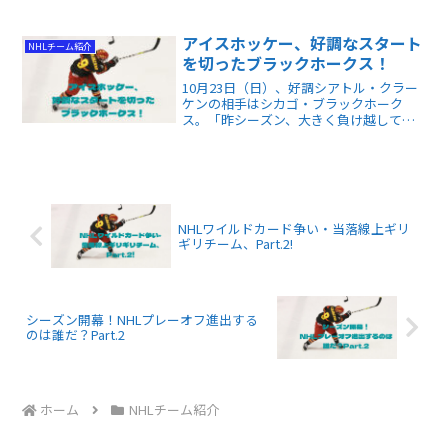
さらに勝利が2026年ドラフト順位に与え
る意外な影響まで、NHLファン必見の最
新情報をプロの視点で深掘りします。
アイスホッケー、好調なスタート
NHLチーム紹介
を切ったブラックホークス！
10月23日（日）、好調シアトル・クラー
ケンの相手はシカゴ・ブラックホーク
ス。「昨シーズン、大きく負け越してた
し、今シーズン開始前の評判も高くなか
ったな。この試合もクラーケンのいただ
きでしょ」とタカをくくっていまし
た。 しかし...。
NHLワイルドカード争い・当落線上ギリ
ギリチーム、Part.2!
シーズン開幕！NHLプレーオフ進出する
のは誰だ？Part.2
ホーム
NHLチーム紹介