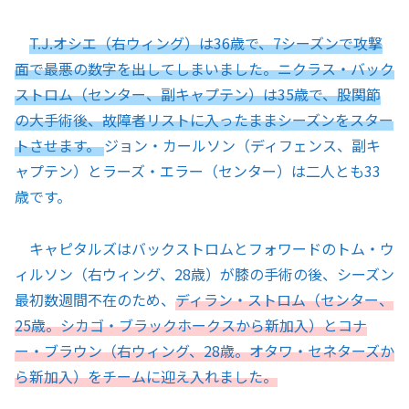
T.J.オシエ（右ウィング）は36歳で、7シーズンで攻撃
面で最悪の数字を出してしまいました。ニクラス・バック
ストロム（センター、副キャプテン）は35歳で、股関節
の大手術後、故障者リストに入ったままシーズンをスター
トさせます。
ジョン・カールソン（ディフェンス、副キ
ャプテン）とラーズ・エラー（センター）は二人とも33
歳です。
キャピタルズはバックストロムとフォワードのトム・ウ
ィルソン（右ウィング、28歳）が膝の手術の後、シーズン
最初数週間不在のため、
ディラン・ストロム（センター、
25歳。シカゴ・ブラックホークスから新加入）とコナ
ー・ブラウン（右ウィング、28歳。オタワ・セネターズか
ら新加入）をチームに迎え入れました。