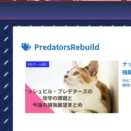
PredatorsRebuild
ナ
NHLチーム紹介
強
NH
補強