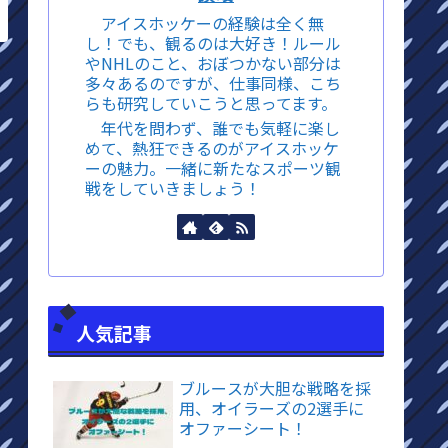
アイスホッケーの経験は全く無
し！でも、観るのは大好き！ルール
やNHLのこと、おぼつかない部分は
多々あるのですが、仕事同様、こち
らも研究していこうと思ってます。
年代を問わず、誰でも気軽に楽し
めて、熱狂できるのがアイスホッケ
ーの魅力。一緒に新たなスポーツ観
戦をしていきましょう！
人気記事
ブルースが大胆な戦略を採
用、オイラーズの2選手に
オファーシート！