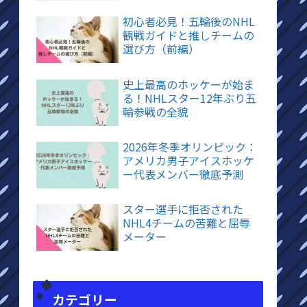
初心者必見！五輪後のNHL
観戦ガイドと推しチームの
選び方（前編）
史上最高のホッケーが始ま
る！NHLスター12年ぶり五
輪参戦の全貌
2026年冬季オリンピック：
アメリカ男子アイスホッケ
ー代表メンバー徹底予測
スター選手に拒否された
NHL4チームの苦難と屈辱
メーター
カテゴリー