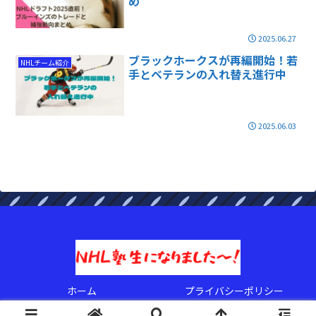
め
2025.06.27
ブラックホークスが再編開始！若
NHLチーム紹介
手とベテランの入れ替え進行中
2025.06.03
ホーム
プライバシーポリシー
© 2022 NHL塾生になりましたぁ〜！.