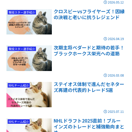
2026.05.12
クロスビーvsフライヤーズ！因縁
現役スター選手紹介
の決戦と老いに抗うレジェンド
2026.04.19
次期主将ベダードと期待の若手！
現役スター選手紹介
ブラックホークス栄光への道筋
2026.03.08
ステイオス体制で進んだセネター
NHLチーム紹介
ズ再建の代表的トレード5選
2025.07.11
NHLドラフト2025直前！ブルー
NHLチーム紹介
インズのトレードと補強動向まと