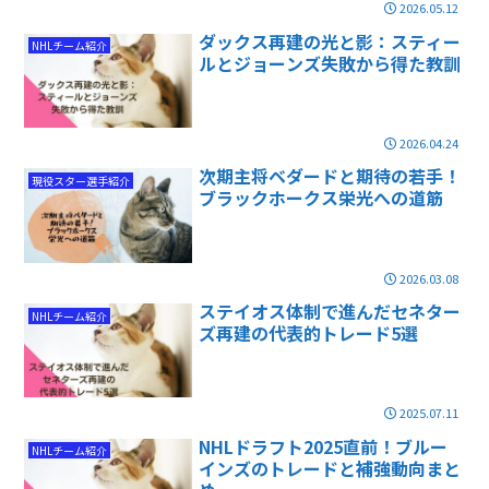
2026.05.12
ダックス再建の光と影：スティー
NHLチーム紹介
ルとジョーンズ失敗から得た教訓
2026.04.24
次期主将ベダードと期待の若手！
現役スター選手紹介
ブラックホークス栄光への道筋
2026.03.08
ステイオス体制で進んだセネター
NHLチーム紹介
ズ再建の代表的トレード5選
2025.07.11
NHLドラフト2025直前！ブルー
NHLチーム紹介
インズのトレードと補強動向まと