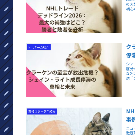
の大
初心
ク
NHLチーム紹介
停
シア
底分
な2
選手
N
現役スター選手紹介
事
ニュ
徹底