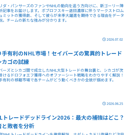
リダ・パンサーズのファンやNHLの動向を追う方向けに、新ゴーリー陣
析記事をお届けします。ボブロフスキー退団濃厚に伴うマークストロム
ュミットの獲得劇、そして彼らが来季大躍進を期待できる理由をデータ
説。チームの新たな強みが分かります。
2026.07.02
り手有利のNHL市場！セイバーズの驚異的トレード
シカゴの試練
バーズとシカゴ間で成立したNHL大型トレードの舞台裏と、シカゴが次
掛けるドロフォエフ獲得へのオファーシート戦略をわかりやすく解説！
手有利の移籍市場で各チームがどう動くべきかの全貌が掴めます。
2026.06.25
HLトレードデッドライン2026：最大の補強はどこ？
者と敗者を分析
26年NHLトレードデッドラインを徹底解説。ナゼム・カドリ復帰など注目