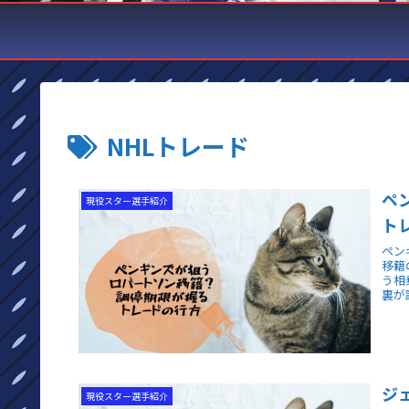
NHLトレード
ペ
現役スター選手紹介
ト
ペン
移籍
う相
裏が
ジ
現役スター選手紹介