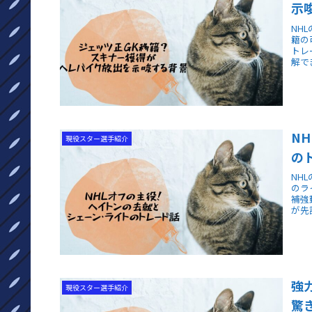
示
NH
籍の
トレ
解で
N
現役スター選手紹介
の
NH
のラ
補強
が先
強
現役スター選手紹介
驚