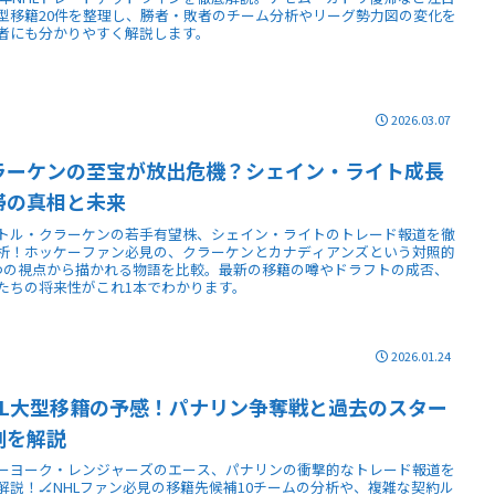
型移籍20件を整理し、勝者・敗者のチーム分析やリーグ勢力図の変化を
者にも分かりやすく解説します。
2026.03.07
ラーケンの至宝が放出危機？シェイン・ライト成長
滞の真相と未来
トル・クラーケンの若手有望株、シェイン・ライトのトレード報道を徹
析！ホッケーファン必見の、クラーケンとカナディアンズという対照的
つの視点から描かれる物語を比較。最新の移籍の噂やドラフトの成否、
たちの将来性がこれ1本でわかります。
2026.01.24
HL大型移籍の予感！パナリン争奪戦と過去のスター
例を解説
ーヨーク・レンジャーズのエース、パナリンの衝撃的なトレード報道を
解説！🏒NHLファン必見の移籍先候補10チームの分析や、複雑な契約ル