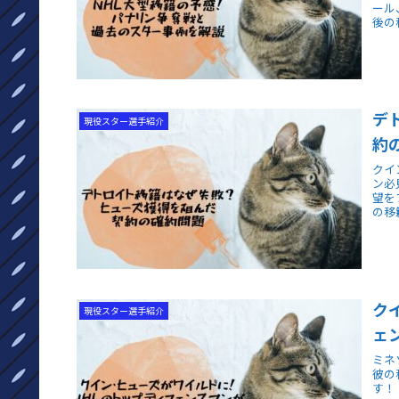
ール
後の
デ
現役スター選手紹介
約
クイ
ン必
望を
の移
ク
現役スター選手紹介
ェ
ミネ
彼の
す！