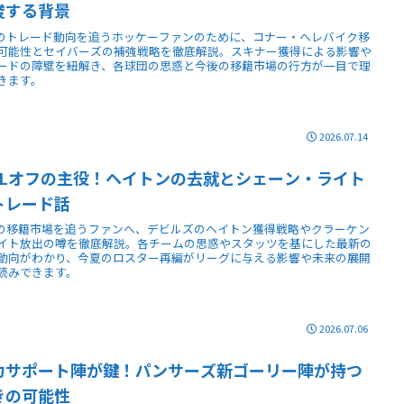
唆する背景
Lのトレード動向を追うホッケーファンのために、コナー・ヘレバイク移
可能性とセイバーズの補強戦略を徹底解説。スキナー獲得による影響や
ードの障壁を紐解き、各球団の思惑と今後の移籍市場の行方が一目で理
きます。
2026.07.14
HLオフの主役！ヘイトンの去就とシェーン・ライト
トレード話
Lの移籍市場を追うファンへ、デビルズのヘイトン獲得戦略やクラーケン
イト放出の噂を徹底解説。各チームの思惑やスタッツを基にした最新の
動向がわかり、今夏のロスター再編がリーグに与える影響や未来の展開
読みできます。
2026.07.06
力サポート陣が鍵！パンサーズ新ゴーリー陣が持つ
きの可能性