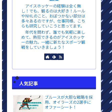
アイスホッケーの経験は全く無
し！でも、観るのは大好き！ルール
やNHLのこと、おぼつかない部分は
多々あるのですが、仕事同様、こち
らも研究していこうと思ってます。
年代を問わず、誰でも気軽に楽し
めて、熱狂できるのがアイスホッケ
ーの魅力。一緒に新たなスポーツ観
戦をしていきましょう！
人気記事
ブルースが大胆な戦略を採
用、オイラーズの2選手に
オファーシート！