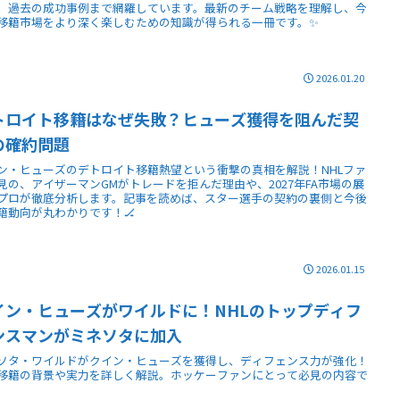
、過去の成功事例まで網羅しています。最新のチーム戦略を理解し、今
移籍市場をより深く楽しむための知識が得られる一冊です。✨
2026.01.20
トロイト移籍はなぜ失敗？ヒューズ獲得を阻んだ契
の確約問題
ン・ヒューズのデトロイト移籍熱望という衝撃の真相を解説！NHLファ
見の、アイザーマンGMがトレードを拒んだ理由や、2027年FA市場の展
プロが徹底分析します。記事を読めば、スター選手の契約の裏側と今後
籍動向が丸わかりです！🏒
2026.01.15
イン・ヒューズがワイルドに！NHLのトップディフ
ンスマンがミネソタに加入
ソタ・ワイルドがクイン・ヒューズを獲得し、ディフェンス力が強化！
移籍の背景や実力を詳しく解説。ホッケーファンにとって必見の内容で