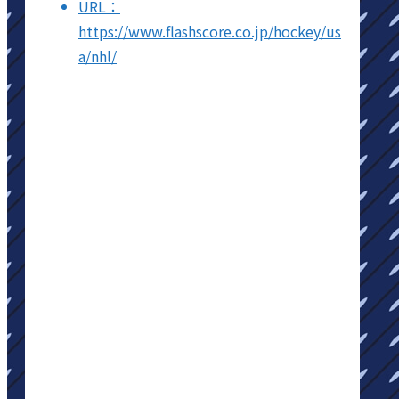
URL：
https://www.flashscore.co.jp/hockey/us
a/nhl/