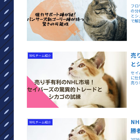
フロ
の分
とシ
で解
売
NHLチーム紹介
と
セイ
に仕
売り
N
NHLチーム紹介
勝
20