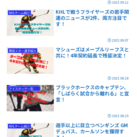
2023.09.12
KHLで戦うフライヤーズの若手関
NHLチーム紹介
連のニュースが2件、両方注目で
す！
2023.09.07
マシューズはメープルリーフスと
現役スター選手紹介
共に！4年契約延長で残留決定！
2023.08.28
ブラックホークスのキャプテン、
アイスホッケー名選手
「しばらく試合から離れる」と宣
言！
2023.08.20
選手以上に目立つペンギンズ GM
NHLチーム紹介
デュバス、カールソンを獲得す