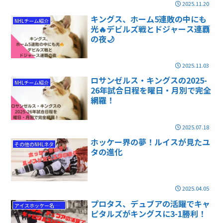
2025.11.20
キングス、ホーム5連敗の中にも
NHLチーム紹介
光🔥デビルズ戦とドジャース連覇
の夜🌙
2025.11.03
ロサンゼルス・キングスの2025-
NHLチーム紹介
26年試合日程を曜日・月別で完全
網羅！
2025.07.18
ホッケー界の夢！ルイスが見たユ
その他のNHLネタ
タの進化
2025.04.05
プロタス、デュブアの活躍でキャ
アイスホッケー名勝負
ピタルズがキングスに3-1勝利！