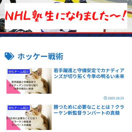
ホッケー戦術
若手躍進と守備安定でカナディア
NHLチーム紹介
ンズが切り拓く今季の明るい未来
2025.10.25
勝つために必要なこととは？クラ
NHLチーム紹介
ーケン新監督ランバートの真髄