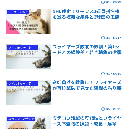
2026.06.29
NHL裁定！リーフス1巡目指名権
NHLチーム紹介
を巡る複雑な条件と3球団の思惑
2026.06.12
フライヤーズ敗北の教訓！第1シ
アイスホッケー名勝負
ードとの経験差と若き精鋭の逆襲
2026.05.13
逆転負けを教訓に！フライヤーズ
アイスホッケー名勝負
が首位撃破で見せた驚異の粘り腰
2026.01.25
ミチコフ活躍の可能性とフライヤ
現役スター選手紹介
ーズ序盤戦の課題・成長・展望