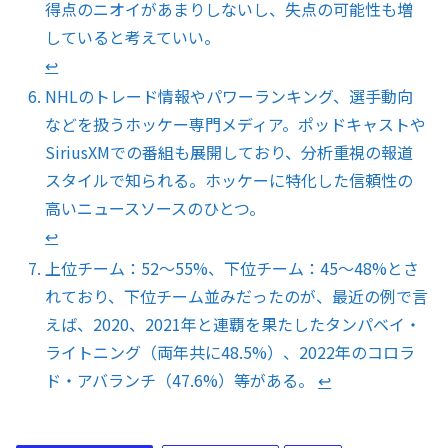
得点のニオイがあまりしないし、失点の可能性も増
していると考えていい。
↩︎
NHLのトレード情報やパワーランキング、選手動向
などを扱うホッケー専門メディア。ポッドキャストや
SiriusXMでの番組も展開しており、分析重視の報道
スタイルで知られる。ホッケーに特化した信頼性の
高いニュースソースのひとつ。
↩︎
上位チーム：52〜55%、下位チーム：45〜48%とさ
れており、下位チーム並みだったのが、最近の例で言
えば、2020、2021年と連覇を果たしたタンパベイ・
ライトニング（両年共に48.5%）、2022年のコロラ
ド・アバランチ（47.6%）等がある。
↩︎