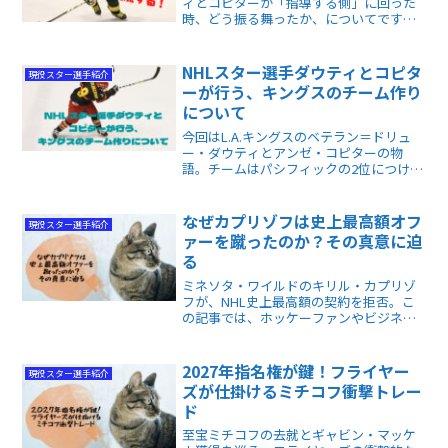
ィとコピターが「指導する側」に回った
時、どう振る舞ったか、についてです。
若手とどのように向き合ったか、そし
て、引退の二文字もちらつき始める2人に
とって、伝えていくべき「教え」とは何
NHLスター選手ダウティとコピタ
現役スター選手紹介
か、が記事のテーマです。
ーが行う、キングスのチーム作り
について
今回はL.A.キングスのベテラン＝ドリュ
ー・ダウティとアンゼ・コピターの物
語。チームはパシフィックの2位につけ、
2人とも貴重な働きで、チームに勝利をも
たらしています。 2人の若き日、「ホッケ
ーとは」「チームとは」を教えた師匠が
なぜカプリゾフは史上最高額オフ
現役スター選手紹介
いたのです。
ァーを蹴ったのか？その真意に迫
る
ミネソタ・ワイルドのキリル・カプリゾ
フが、NHL史上最高額の契約を拒否。こ
の記事では、ホッケーファンやビジネス
に関心のある方へ向け、契約破談の裏側
にある「勝利へのこだわり」や、彼の真
意を詳しく解説します。この記事を読め
2027年指名権が鍵！フライヤー
現役スター選手紹介
ば、今後のNHLの動向がわかります。
ズが仕掛けるミチコフ衝撃トレー
ド
至宝ミチコフの去就とギャビン・マッケ