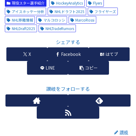
現役スター選手紹介
HockeyAnalytics
Flyers
アイスホッケー分析
NHLドラフト2025
フライヤーズ
NHL移籍情報
マルコロッシ
MarcoRossi
NHLDraft2025
NHLTradeRumors
シェアする
X
Facebook
はてブ
LINE
コピー
讃岐をフォローする
讃岐