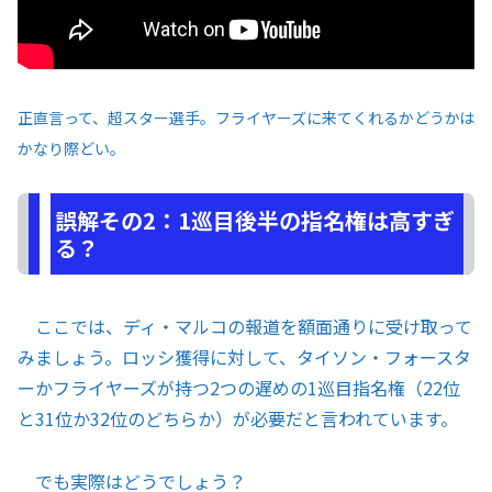
正直言って、超スター選手。フライヤーズに来てくれるかどうかは
かなり際どい。
誤解その2：1巡目後半の指名権は高すぎ
る？
ここでは、ディ・マルコの報道を額面通りに受け取って
みましょう。ロッシ獲得に対して、タイソン・フォースタ
ーかフライヤーズが持つ2つの遅めの1巡目指名権（22位
と31位か32位のどちらか）が必要だと言われています。
でも実際はどうでしょう？