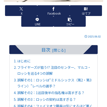
X
Facebook
はてブ
LINE
コピー
2025.06.02
目次
はじめに
フライヤーズが狙う!? 注目のセンター、マルコ・
ロッシを巡る4つの誤解
誤解その1：ロッシは“ミドルシックス（第2・第3
ライン）”レベルの選手？
誤解その2：1巡目後半の指名権は高すぎる？
誤解その3：ロッシの契約は高すぎる？
誤解その4：フェイスオフ勝率は気にするほど悪く