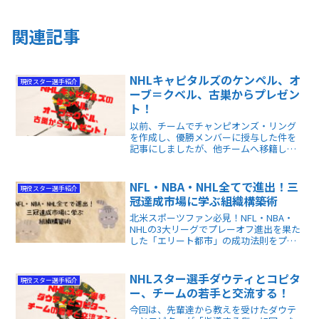
関連記事
NHLキャピタルズのケンペル、オ
現役スター選手紹介
ーブ＝クベル、古巣からプレゼン
ト！
以前、チームでチャンピオンズ・リング
を作成し、優勝メンバーに授与した件を
記事にしましたが、他チームへ移籍した
選手にも、折を見て授与しています。今
回は、ワシントン・キャピタルズへ移籍
した2選手へ、栄光のチャンピオンズリン
NFL・NBA・NHL全てで進出！三
現役スター選手紹介
グが渡ったお話です。
冠達成市場に学ぶ組織構築術
北米スポーツファン必見！NFL・NBA・
NHLの3大リーグでプレーオフ進出を果た
した「エリート都市」の成功法則をプロ
が徹底分析。デンバーやボストンの組織
力と、巨大市場ニューヨークの沈黙か
ら、現代の勝利の条件を浮き彫りにしま
NHLスター選手ダウティとコピタ
現役スター選手紹介
す。
ー、チームの若手と交流する！
今回は、先輩達から教えを受けたダウテ