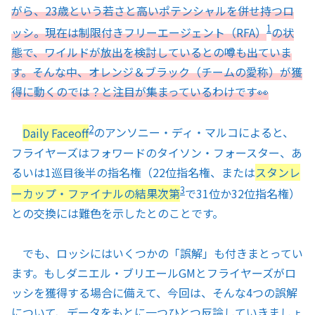
がら、23歳という若さと高いポテンシャルを併せ持つロ
1
ッシ。現在は制限付きフリーエージェント（RFA）
の状
態で、ワイルドが放出を検討しているとの噂も出ていま
す。そんな中、オレンジ＆ブラック（チームの愛称）が獲
得に動くのでは？と注目が集まっているわけです👀
2
Daily Faceoff
のアンソニー・ディ・マルコによると、
フライヤーズはフォワードのタイソン・フォースター、あ
るいは1巡目後半の指名権（22位指名権、または
スタンレ
3
ーカップ・ファイナルの結果次第
で31位か32位指名権）
との交換には難色を示したとのことです。
でも、ロッシにはいくつかの「誤解」も付きまとってい
ます。もしダニエル・ブリエールGMとフライヤーズがロ
ッシを獲得する場合に備えて、今回は、そんな4つの誤解
について、データをもとに一つひとつ反論していきましょ