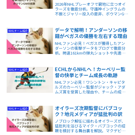
2026年NHLプレーオフで窮地に立つオイ
ラーズを徹底分析。守護神イングラムの
不振とジャリー投入の是非、ボウマンGM
の編成ミスを専門的視点で解剖します。
最新スタッツから監督の采配まで、勝利
の鍵を握る舞台裏を知りたいファン必見
データで解明！アンダーソンの移
NHLチーム紹介
の内容です。
籍がベガスの優勝を左右する理由
NHLファン必見！ベガスが獲得したアン
ダーソンの衝撃データをブログで徹底分
析。時速161kmの弾丸ショットや先進統
計から、移籍が優勝争いに与える影響を
解説します。戦術の違いや最新指標を知
り、ホッケー観戦をより深く楽しみたい
ECHLからNHLへ！カーベリー監
NHLチーム紹介
方に最適な記事です。🏒✨
督の快挙とチーム成長の軌跡
NHLファン必見！ワシントン・キャピタ
ルズのカーベリー監督がジャック・アダ
ムズ賞を受賞した理由や、チームの成長
秘話をわかりやすく解説します。勝利の
裏側が見える記事です。
オイラーズ次期監督にバブコッ
NHLチーム紹介
ク？地元メディアが猛批判の訳
ノブロック解任に揺れるオイラーズが、
猛批判を浴びるマイク・バブコックの招
聘を検討する舞台裏を解説。マクデビッ