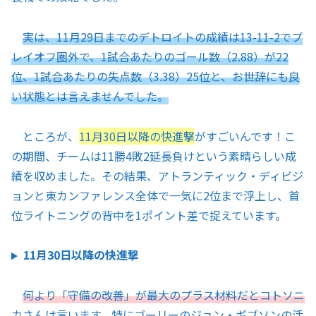
実は、11月29日までのデトロイトの成績は13-11-2でプ
レイオフ圏外で、1試合あたりのゴール数（2.88）が22
位、1試合あたりの失点数（3.38）25位と、お世辞にも良
い状態とは言えませんでした。
ところが、
11月30日以降の快進撃
がすごいんです！こ
の期間、チームは11勝4敗2延長負けという素晴らしい成
績を収めました。その結果、アトランティック・ディビジ
ョンと東カンファレンス全体で一気に2位まで浮上し、首
位ライトニングの背中を1ポイント差で捉えています。
11月30日以降の快進撃
何より「守備の改善」が最大のプラス材料だとコトソニ
カさんは言います。特にゴーリーのジョン・ギブソンの活