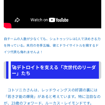
自チームの人数が少なくても、シュトゥッツレは1人で決めきる力
を持っている。来月の冬季五輪、彼とドライサイトルを擁するド
イツ代表も侮れませんよ！
🚀デトロイトを支える「次世代のリーダ
ー」たち
コトソニカさんは、レッドウィングスの好調の裏には
「若き才能の爆発」があると考えています。特に注目なの
が、23歳のフォワード、ルーカス・レイモンドです。