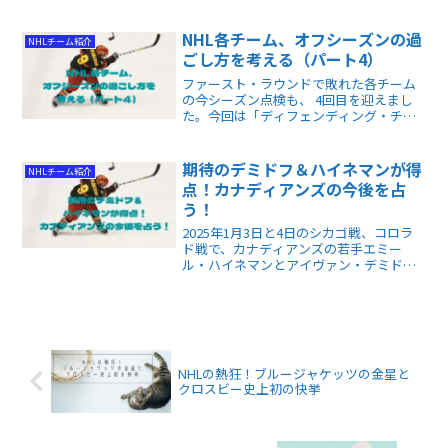
ドら主力への打診や過去の有害なロッカ
ールーム環境など、北米現地で激化する
新監督人事論争の全貌が具体的に分かり
NHL各チーム、オフシーズンの過
NHLチーム紹介
ます。
ごし方を考える（パート4）
ファースト・ラウンドで敗れた各チーム
の今シーズン点検も、 4回目を迎えまし
た。今回は「ディフェンディング・チャ
ンピオン」コロラド・アバランチと、
「ベテランを集めてきたものの、その補
強は失敗か？」ニューヨーク・レンジャ
期待のデミドフ＆ハイネマンが得
NHLチーム紹介
ーズをお届けします。
点！カナディアンズの今後を占
う！
2025年1月3日と4日のシカゴ戦、コロラ
ド戦で、カナディアンズの若手エミー
ル・ハイネマンとアイヴァン・デミドフ
が素晴らしいゴールを決め、低迷するチ
ームに希望の兆しをもたらしました。
NHLの熱狂！ブルージャケッツの金星と
クロスビー史上初の快挙