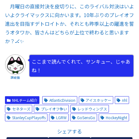
月曜日の直接対決を皮切りに、このライバル対決はいよ
いよクライマックスに向かいます。10年ぶりのプレイオフ
進出を目指すデトロイトか、それとも昨季以上の躍進を誓
うオタワか、皆さんはどちらが上位で終わると思います
か？🏒✨
ここまで読んでくれて、サンキュー、じゃあ
ね！
讃岐猫
NHLチーム紹介
AtlanticDivision
アイスホッケー
nhl
セネターズ
プレイオフ争い
レッドウィングス
StanleyCupPlayoffs
LGRW
GoSensGo
HockeyNight
シェアする