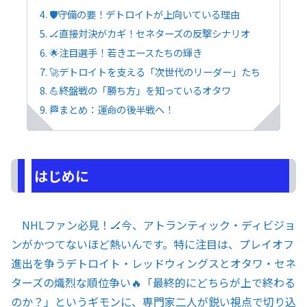
🛡️守備の要！デトロイトが上向いている理由
🏒直接対決がカギ！セネターズの反撃シナリオ
🌟注目選手！若きエースたちの輝き
🚀デトロイトを支える「次世代のリーダー」たち
💪終盤戦の「勝ち方」を知っているオタワ
🏁まとめ：運命の後半戦へ！
はじめに
NHLファン必見！🏒今、アトランティック・ディビジョ
ンがかつてないほど熱いんです。特に注目は、プレイオフ
進出を争うデトロイト・レッドウィングスとオタワ・セネ
ターズの熾烈な順位争い🔥「最終的にどちらが上で終わる
のか？」というギモンに、専門家二人が鋭い視点で切り込