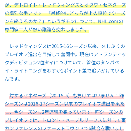
が、デトロイト・レッドウィングスとオタワ・セネターズ
の熾烈な争いです。「最終的にどちらが上の順位でシーズ
ンを終えるのか？」というギモンについて、NHL.comの
専門家二人が熱い議論を交わしました。
レッドウィングスは2015-16シーズン以来、久しぶりの
プレイオフ進出を目指して奮闘中。現在はアトランティッ
クディビジョン2位タイにつけていて、首位のタンパベ
イ・ライトニングをわずか1ポイント差で追いかけている
んです。
対するセネターズ（20-15-5）も負けてはいません！昨
シーズンは2016-17シーズン以来のプレイオフ進出を果た
し、今シーズンも2年連続を狙っています。昨シーズンの
プレイオフでは、トロント・メープルリーフスに対して東
カンファレンスのファーストラウンドで6試合を戦いまし