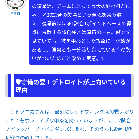
の復帰は、チームにとって最大の好材料だに
ゃ！🏒20試合の欠場という苦境を乗り越
讃岐猫
え、復帰後はほぼ1試合1ポイントペースで得
点に貢献する勝負強さは流石の一言。試合を
見ていても、彼を中心とした攻撃に一体感が
あるし、強豪とも十分渡り合えている今の勢
いがついたのだと改めて実感。✨
🛡️守備の要！デトロイトが上向いている
理由
コトソニカさんは、最近のレッドウィングスの戦いぶり
にとてもポジティブな印象を持っていますが、ここ2試合
でピッツバーグ・ペンギンズに敗れ、そのうち1試合は延
長戦での敗北でした。