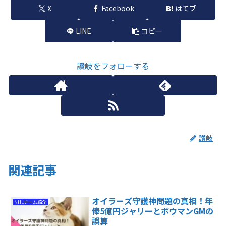
X
Facebook
はてブ
LINE
コピー
讃岐をフォローする
讃岐
関連記事
オイラーズ守護神問題の真相！年
NHLチーム紹介
俸5億円ジャリーとボウマンGMの
誤算