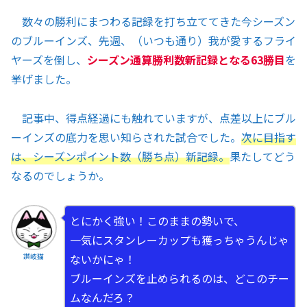
数々の勝利にまつわる記録を打ち立ててきた今シーズン
のブルーインズ、先週、（いつも通り）我が愛するフライ
ヤーズを倒し、
シーズン通算勝利数新記録となる63勝目
を
挙げました。
記事中、得点経過にも触れていますが、点差以上にブル
ーインズの底力を思い知らされた試合でした。
次に目指す
は、シーズンポイント数（勝ち点）新記録。
果たしてどう
なるのでしょうか。
とにかく強い！このままの勢いで、
一気にスタンレーカップも獲っちゃうんじゃ
ないかにゃ！
讃岐猫
ブルーインズを止められるのは、どこのチー
ムなんだろ？