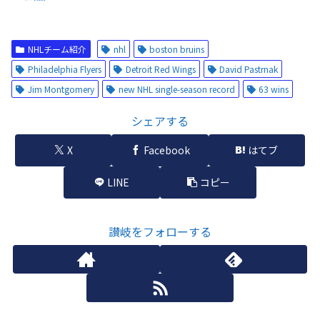
NHLチーム紹介
nhl
boston bruins
Philadelphia Flyers
Detroit Red Wings
David Pastrnak
Jim Montgomery
new NHL single-season record
63 wins
シェアする
X
Facebook
はてブ
LINE
コピー
讃岐をフォローする