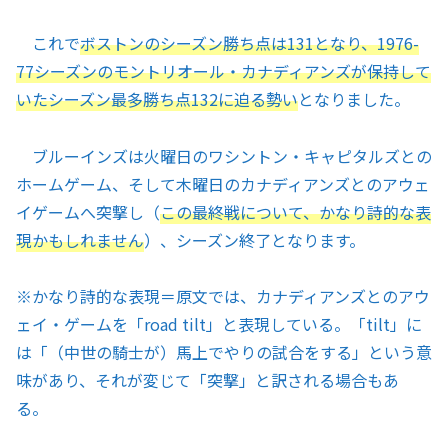
これで
ボストンのシーズン勝ち点は131となり、1976-
77シーズンのモントリオール・カナディアンズが保持して
いたシーズン最多勝ち点132に迫る勢い
となりました。
ブルーインズは火曜日のワシントン・キャピタルズとの
ホームゲーム、そして木曜日のカナディアンズとのアウェ
イゲームへ突撃し（
この最終戦について、かなり詩的な表
現かもしれません
）、シーズン終了となります。
※
かなり詩的な表現＝原文では、カナディアンズとのアウ
ェイ・ゲームを「road tilt」と表現している。「tilt」に
は「（中世の騎士が）馬上でやりの試合をする」という意
味があり、それが変じて「突撃」と訳される場合もあ
る。