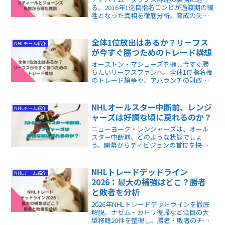
る。2016年1巡目指名コンビが過渡期の犠
牲となった真相を徹底分析。育成の失敗
がいかに現在のカールソンら新世代の礎
となったのか。パット・バーベックが断
行した冷徹な「新陳代謝」の正体を暴き
全体1位放出はあるか？リーフス
NHLチーム紹介
ます。
が今すぐ勝つためのトレード構想
オーストン・マシューズを擁し今すぐ勝
ちたいリーフスファンへ。全体1位指名権
のトレード論争や、アバランチの財政難
に乗じたコルトン、ドルーリー獲得の現
実性を徹底解説。激動のオフの補強戦略
と市場の歪みを突く千載一遇の好機が丸
NHLオールスター中断前、レンジ
NHLチーム紹介
わかりです。
ャーズは好調な頃に戻れるのか？
ニューヨーク・レンジャーズは、オール
スター中断前、どのような状態でしょ
う。開幕からディビジョンの首位を快走
し、このままプレーオフ行きを決めてし
まうかな、と思われていたのですが、1月
の声を聞くなり、どうも行く手に暗雲が
NHLトレードデッドライン
NHLチーム紹介
立ち込め始めています。
2026：最大の補強はどこ？勝者
と敗者を分析
2026年NHLトレードデッドラインを徹底
解説。ナゼム・カドリ復帰など注目の大
型移籍20件を整理し、勝者・敗者のチー