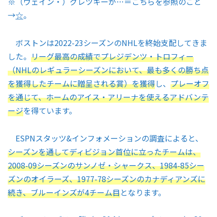
※
（ウェイン・）グレツキーが…＝こちらを参照のこと
→
☆
。
ボストンは2022-23シーズンのNHLを終始支配してきま
した。
リーグ最高の成績でプレジデンツ・トロフィー
（NHLのレギュラーシーズンにおいて、最も多くの勝ち点
を獲得したチームに贈呈される賞）を獲得
し、
プレーオフ
を通じて、ホームのアイス・アリーナを使えるアドバンテ
ージ
を得ています。
ESPNスタッツ&インフォメーションの調査によると、
シーズンを通してディビジョン首位に立ったチームは、
2008-09シーズンのサンノゼ・シャークス、1984-85シー
ズンのオイラーズ、1977-78シーズンのカナディアンズに
続き、ブルーインズが4チーム目
となります。