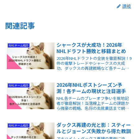
讃岐
関連記事
シャークスが大成功！2026年
NHLチーム紹介
NHLドラフト勝敗と移籍まとめ
2026年NHLドラフトの全貌を徹底解説！9
件の電撃トレードやシャークスの大成
功、ダックスの再建戦略など各チームの
明暗を網羅。異色のプロスペクトの背景
まで深く理解でき、読むだけで来季の勢
力図と未来のスター選手が全て掴める情
2026年NHLポストシーズン予
NHLチーム紹介
報満載の記事です。
測！各チームの現状と注目選手
NHL各チームのプレーオフ争いを現地記
者が徹底解説！当落線上チームの課題か
ら強豪の戦略、名将の去就裏話まで網羅
しています。記事を読めば最新の勢力図
と観戦が楽しくなる深掘り知識が手に入
ります。ファン必見の決定版です！
ダックス再建の光と影：スティー
NHLチーム紹介
ルとジョーンズ失敗から得た教訓
アナハイム・ダックス再建の裏側に迫