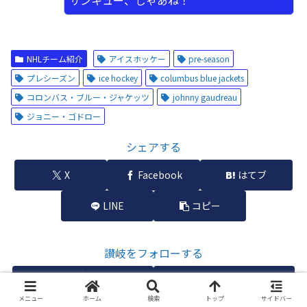
サンキュー、じゃあね！
NHLチーム紹介
アイスホッケー
pre-season
プレシーズン
ice hockey
columbus blue jackets
コロンバス・ブルー・ジャケッツ
johnny gaudreau
ジョニー・ゴドロー
シェアする
X
Facebook
はてブ
LINE
コピー
讃岐をフォローする
メニュー
ホーム
検索
トップ
サイドバー