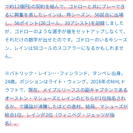
で約12億円)の契約を結んで、ゴドローと共にプレーでき
るに興奮を表したレインは、昨シーズン、56試合に出場
し、56ポイント(26ゴール、30アシスト)を記録
しました
が、ゴドローのような選手が彼をセットアップしなくて、
それだけの数字が出せたのです。ゴドローのいる今シーズ
ン、レインは50ゴールのスコアラーになるかもしれませ
ん。
※パトリック・レイン･･･フィンランド、タンペレ出身。
24歳。ポジションはライト・ウィング。2016年のNHLド
ラフトで、
現在、メイプルリーフスの副キャプテンである
オーストン・マシューズとレインのどちらが1位指名され
るか、で議論が沸騰したほどの逸材。結局、マシューズが
総合1位、レインが2位（ウィニペグ・ジェッツが指
名）。