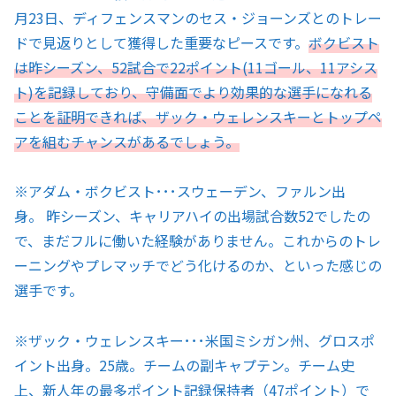
月23日、ディフェンスマンのセス・ジョーンズとのトレー
ドで見返りとして獲得した重要なピースです。
ボクビスト
は昨シーズン、52試合で22ポイント(11ゴール、11アシス
ト)を記録しており、守備面でより効果的な選手になれる
ことを証明できれば、ザック・ウェレンスキーとトップペ
アを組むチャンスがあるでしょう。
※アダム・ボクビスト･･･スウェーデン、ファルン出
身。 昨シーズン、キャリアハイの出場試合数52でしたの
で、まだフルに働いた経験がありません。これからのトレ
ーニングやプレマッチでどう化けるのか、といった感じの
選手です。
※ザック・ウェレンスキー･･･米国ミシガン州、グロスポ
イント出身。25歳。チームの副キャプテン。チーム史
上、新人年の最多ポイント記録保持者（47ポイント）で