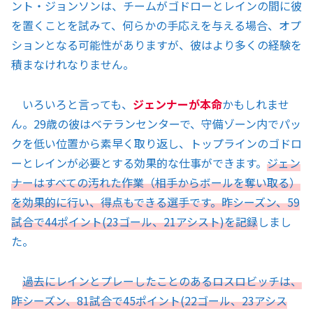
ント・ジョンソンは、チームがゴドローとレインの間に彼
を置くことを試みて、何らかの手応えを与える場合、オプ
ションとなる可能性がありますが、彼はより多くの経験を
積まなけれなりません。
いろいろと言っても、
ジェンナーが本命
かもしれませ
ん。29歳の彼はベテランセンターで、守備ゾーン内でパッ
クを低い位置から素早く取り返し、トップラインのゴドロ
ーとレインが必要とする効果的な仕事ができます。
ジェン
ナーはすべての汚れた作業（相手からボールを奪い取る）
を効果的に行い、得点もできる選手です。昨シーズン、59
試合で44ポイント(23ゴール、21アシスト)を記録
しまし
た。
過去にレインとプレーしたことのあるロスロビッチは、
昨シーズン、81試合で45ポイント(22ゴール、23アシス