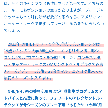
は、今回のキャンプで最も注目すべき選手です。どちらの
ルーキーにもポジションの空きがありますが、ブルージャ
ケッツはもっと味付けが必要だと思うなら、アメリカン・
ホッケー・リーグでまずはプレーさせるのをためらわない
でしょう。
2021年のNHLドラフトで全体5位だったジョンソンは、
19歳でミシガン大学2年生のシーズンを終えた後、昨シー
ズンは9試合で3アシストを記録
しました。
コンチネンタ
ル・ホッケー・リーグのSKAサンクトペテルブルクで過去
3シーズンプレーした後、22歳のマルチェンコは北米での
最初のシーズンに入ります。
NHL/NHLPAの薬物乱用および行動衛生プログラムのア
ドバイスと推奨に従って、フォワードのアレクサンドル・
テクシエが今シーズンのプレー不可
であるため（今年8月