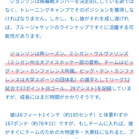
ジョンソンは開幕戦メンバーを決定的にしている訳では
なく、トレーニングキャンプでそのポジションを獲得しな
ければなりません。しかし、もし彼がそれを成し遂げれ
ば、ブルージャケッツのラインナップですぐに活躍する可
能性があります。
ジョンソンは昨シーズン、ミシガン・ウルヴァリンズ
（ミシガン州立大アイスホッケー部の愛称。チームはビッ
グ・テン・カンファレンス所属。ビッグ・テン・カンファ
レンスは大学スポーツの団体名）の選手としてリーグ32
試合で37ポイント(8ゴール、29アシスト)を記録
していま
すが、成長にはまだ時間がかかりそうです。
彼は6フィート1インチ（約185センチ）と体重わずか
167ポンド（約76キロ）ですが、もしチームに入れば、彼
がすぐにチームのための大物選手・大黒柱になれると、ブ