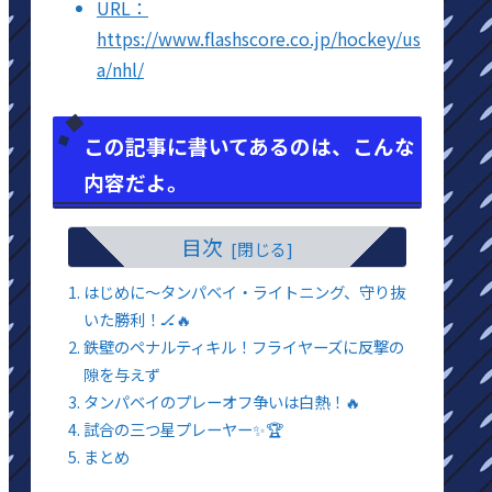
URL：
https://www.flashscore.co.jp/hockey/us
a/nhl/
この記事に書いてあるのは、こんな
内容だよ。
目次
はじめに～タンパベイ・ライトニング、守り抜
いた勝利！🏒🔥
鉄壁のペナルティキル！フライヤーズに反撃の
隙を与えず
タンパベイのプレーオフ争いは白熱！🔥
試合の三つ星プレーヤー✨🏆
まとめ