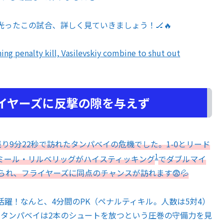
ったこの試合、詳しく見ていきましょう！🏒🔥
ing penalty kill, Vasilevskiy combine to shut out
イヤーズに反撃の隙を与えず
り9分22秒で訪れたタンパベイの危機でした。1-0とリード
1
ミール・リルベリッグがハイスティッキング
でダブルマイ
られ、フライヤーズに同点のチャンスが訪れます😨💦
躍！なんと、4分間のPK（ペナルティキル。人数は5対4）
にタンパベイは2本のシュートを放つという圧巻の守備力を見