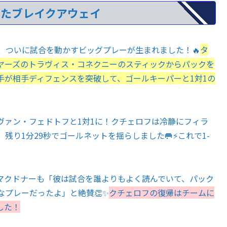
めたブレイクアウェイ
、ついに試合を動かすビッグプレーが生まれました！🔥
タ
ヤーズのトラヴィス・コネクニーのスティックからパックを
手が相手ディフェンスを突破して、ゴールキーパーと1対1の
ァン・フェドトフと1対1に！クチェロフは冷静にフィラ
り1分29秒でゴールネットを揺らしました🥅⚡これで1-
クドナーも「彼は試合を誰よりもよく読んでいて、パック
プレーだったよ」と絶賛👏✨
クチェロフの復帰はチームに
した！