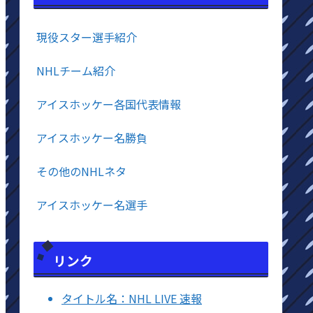
現役スター選手紹介
NHLチーム紹介
アイスホッケー各国代表情報
アイスホッケー名勝負
その他のNHLネタ
アイスホッケー名選手
リンク
タイトル名：NHL LIVE 速報