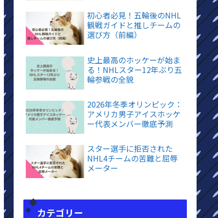
初心者必見！五輪後のNHL
観戦ガイドと推しチームの
選び方（前編）
史上最高のホッケーが始ま
る！NHLスター12年ぶり五
輪参戦の全貌
2026年冬季オリンピック：
アメリカ男子アイスホッケ
ー代表メンバー徹底予測
スター選手に拒否された
NHL4チームの苦難と屈辱
メーター
カテゴリー