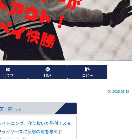
はてブ
LINE
コピー
2025.03.19
次
イトニング、守り抜いた勝利！🏒🔥
フライヤーズに反撃の隙を与えず