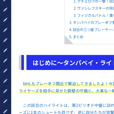
クチェロフの一撃！試
ヴァシレフスキーの完
フィジカルバトル！激
タンパベイのプレーオフ争
試合の三つ星プレーヤー✨
まとめ
はじめに～タンパベイ・ライト
NHLもプレーオフ間近で緊迫してきましたよ！
ライヤーズを相手に見せた鉄壁の守備と、大事な一
この試合のハイライトは、第2ピリオド中盤に訪れ
ーズに1本のシュートも許さず、逆に自分たちが攻撃