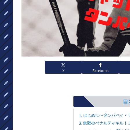
X
Facebook
目
はじめに～タンパベイ・ラ
鉄壁のペナルティキル！