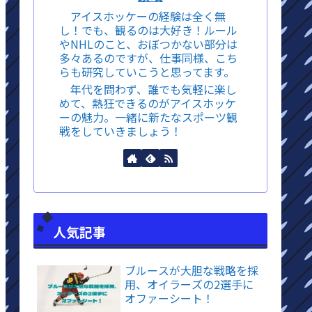
アイスホッケーの経験は全く無
し！でも、観るのは大好き！ルール
やNHLのこと、おぼつかない部分は
多々あるのですが、仕事同様、こち
らも研究していこうと思ってます。
年代を問わず、誰でも気軽に楽し
めて、熱狂できるのがアイスホッケ
ーの魅力。一緒に新たなスポーツ観
戦をしていきましょう！
人気記事
ブルースが大胆な戦略を採
用、オイラーズの2選手に
オファーシート！