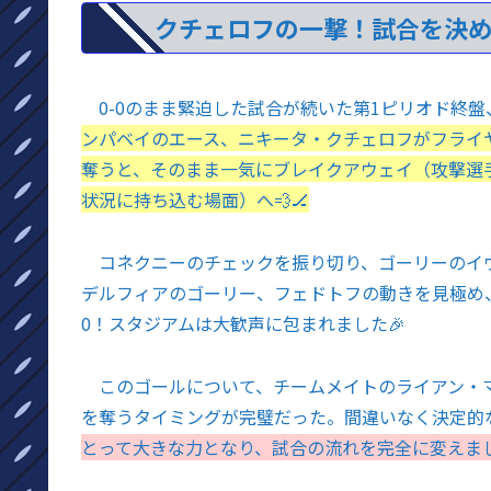
クチェロフの一撃！試合を決
0-0のまま緊迫した試合が続いた第1ピリオド終盤
ンパベイのエース、ニキータ・クチェロフがフライ
奪うと、そのまま一気にブレイクアウェイ（攻撃選
状況に持ち込む場面）へ💨🏒
コネクニーのチェックを振り切り、ゴーリーのイヴ
デルフィアのゴーリー、フェドトフの動きを見極め、残
0！スタジアムは大歓声に包まれました🎉
このゴールについて、チームメイトのライアン・マ
を奪うタイミングが完璧だった。間違いなく決定的な
とって大きな力となり、試合の流れを完全に変えま