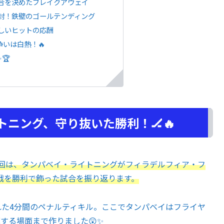
合を決めたブレイクアウェイ
封！鉄壁のゴールテンディング
しいヒットの応酬
いは白熱！🔥
🏆
ニング、守り抜いた勝利！🏒🔥
今回は、タンパベイ・ライトニングがフィラデルフィア・フ
戦を勝利で飾った試合を振り返ります。
た4分間のペナルティキル。ここでタンパベイはフライヤ
する場面まで作りました😲✨