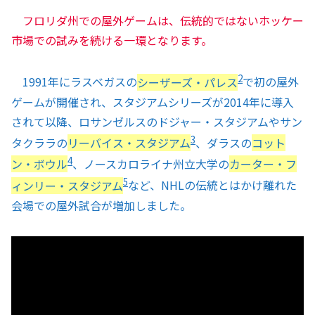
フロリダ州での屋外ゲームは、伝統的ではないホッケー
市場での試みを続ける一環となります。
2
1991年にラスベガスの
シーザーズ・パレス
で初の屋外
ゲームが開催され、スタジアムシリーズが2014年に導入
されて以降、ロサンゼルスのドジャー・スタジアムやサン
3
タクララの
リーバイス・スタジアム
、ダラスの
コット
4
ン・ボウル
、ノースカロライナ州立大学の
カーター・フ
5
ィンリー・スタジアム
など、NHLの伝統とはかけ離れた
会場での屋外試合が増加しました。