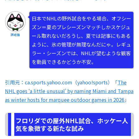
日本でNHLの野外試合をやる場合、オフシー
ズン＝夏のプレシーズンマッチしかスケジュ
ール取れないだろうし、夏では記事にもある
讃岐猫
ように、氷の管理が無理なんだにゃ。レギュ
ラー・シーズンでは、NHLが望むような観客
を動員できるかどうか不安。
引用元：ca.sports.yahoo.com（yahoo!sports）「
The
NHL goes ‘a little unusual’ by naming Miami and Tampa
as winter hosts for marquee outdoor games in 2026
」
フロリダでの屋外NHL試合、ホッケー人
気を象徴する新たな試み