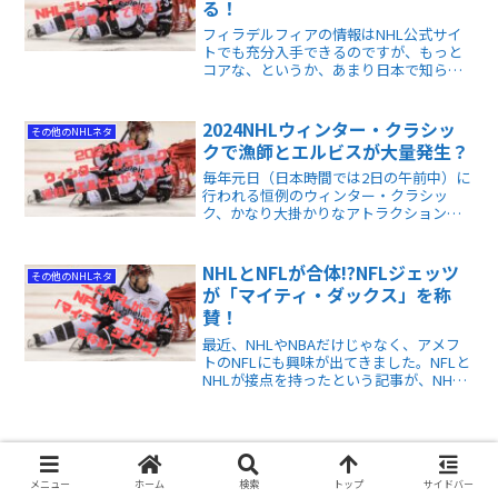
る！
フィラデルフィアの情報はNHL公式サイ
トでも充分入手できるのですが、もっと
コアな、というか、あまり日本で知られ
ていないサイトも見てみたいと思い、い
ろいろ検索をかけていると、素晴らしい
サイトに出会いました！
2024NHLウィンター・クラシッ
その他のNHLネタ
クで漁師とエルビスが大量発生？
毎年元日（日本時間では2日の午前中）に
行われる恒例のウィンター・クラシッ
ク、かなり大掛かりなアトラクションや
イベントが設けられており、公式戦であ
ると同時に「お祭り」でもあるのです。
今回は、数あるイベントを紹介したいと
NHLとNFLが合体!?NFLジェッツ
その他のNHLネタ
思います。
が「マイティ・ダックス」を称
賛！
最近、NHLやNBAだけじゃなく、アメフ
トのNFLにも興味が出てきました。NFLと
NHLが接点を持ったという記事が、NHL
公式サイトにアップされました。NFLジ
ェッツのスター選手達が、NHLダックス
にオマージュ？を捧げたのです。
メニュー
ホーム
検索
トップ
サイドバー