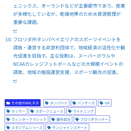
ェニックス、オーランドなどが主要都市であり、産業
が多様化しているが、乾燥地帯のため水資源管理が
重要な課題。
↩︎
フロリダ州タンパベイエリアのスポーツイベントを
誘致・運営する非営利団体で、地域経済の活性化や観
光促進を目指す。主な役割は、スーパーボウルや
NCAAカレッジフットボールなどの大規模イベントの
誘致、地域の施設運営支援、スポーツ観光の促進。
↩︎
その他のNHLネタ
タンパベイ
パンサーズ
nhl
ホッケー
スポーツニュース
ライトニング
ウィンタークラシック
屋外試合
フロリダホッケー
スタジアムシリーズ
サンシャインステート