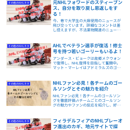
元NHLフォワードのスティーブン
その他のNHLネタ
ス、自分を取り戻し恩返しをす
る！
今、巷で大学生の大麻使用のニュースが
飛び交っています。詳細なコメントは差
し控えますが、不法薬物関連のニュース
があれだけネットを騒がせていたのに、
若い方々はご覧になっていないのでしょ
うか。 今回の記事は、そんな彼らにぜひ
AHLでベテラン選手が復活！修士
その他のNHLネタ
読んでほしい内容です。
号を持つ若いゴーリーもいるよ！
アンダース・ビョークは故郷メクウォン
で復帰し、NHL復帰を目指して奮闘中。
マット・マーレイはアドミラルズのゴー
リーとして成長を続け、技術と精神力の
バランスを探ります。
NHLファン必見！各チームのゴー
その他のNHLネタ
ルソングとその魅力を紹介
NHLファン必見！各チームのゴールソン
グを徹底評価🎶チームごとのゴールソン
グの魅力やファンの反応を紹介し、好き
な曲を見つけて盛り上がりましょう！
フィラデルフィアのNHLプレーオ
その他のNHLネタ
フ進出のカギ、地元サイトで探