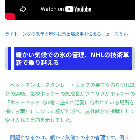
ライトニングの来年の屋外試合出場決定を伝えるニュースです。
暖かい気候での氷の管理、NHLの技術革
新で乗り越える
ベットマンは、スタンレー・カップの獲得や売り切れ試
合の連続、高校ホッケーの急成長がフロリダがホッケーの
「ホットベッド（非常に盛んで活発に行われている場所を
指す言葉）」になった証だと述べ、屋外試合を挑戦として
受け入れる意向を示しました。
問題となるのは、暖かい気候での氷の管理です。例え