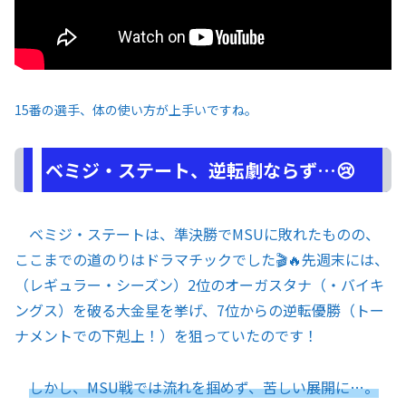
15番の選手、体の使い方が上手いですね。
ベミジ・ステート、逆転劇ならず…😢
ベミジ・ステートは、準決勝でMSUに敗れたものの、
ここまでの道のりはドラマチックでした🎬🔥先週末には、
（レギュラー・シーズン）2位のオーガスタナ（・バイキ
ングス）を破る大金星を挙げ、7位からの逆転優勝（トー
ナメントでの下剋上！）を狙っていたのです！
しかし、MSU戦では流れを掴めず、苦しい展開に…。