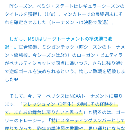
昨シーズン、ベミジ・ステートはレギュラーシーズンの
タイトルを獲得し（1位）、マンカトーでの最終週末にそ
れを確定させました（トーナメントは決勝で敗退）。
しかし、MSUはリーグトーナメントの準決勝で敗
退…。
試合終盤、ミシガンテック（昨シーズンのトーナメ
ント優勝校。今シーズンは5位）のローガン・ピエティラ
がペナルティショットで同点に追いつき、さらに残り9秒
で逆転ゴールを決められるという、悔しい敗戦を経験しま
した💔
そして、今、マーベリクスはNCAAトーナメントに戻り
ます。「
フレッシュマン（1年生）の時にその経験をし
て、またあの舞台に戻りたいと思った
」と語るのは、ゴー
リーのトレーシー。「
特にスターティングメンバーとして
戻りたかった。昨年の準決勝の敗戦や、思い通りにならな