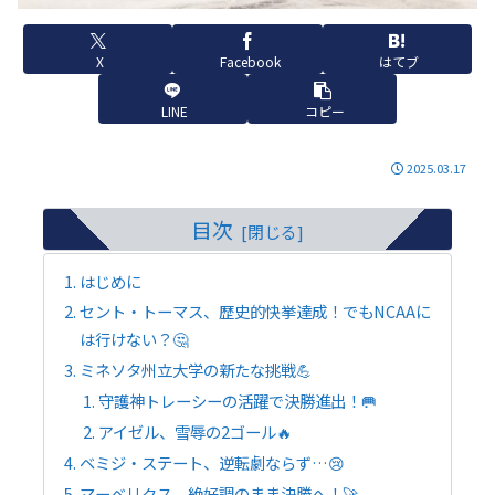
X
Facebook
はてブ
LINE
コピー
2025.03.17
目次
はじめに
セント・トーマス、歴史的快挙達成！でもNCAAに
は行けない？🤔
ミネソタ州立大学の新たな挑戦💪
守護神トレーシーの活躍で決勝進出！🥅
アイゼル、雪辱の2ゴール🔥
ベミジ・ステート、逆転劇ならず…😢
マーベリクス、絶好調のまま決勝へ！🚀