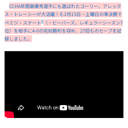
CCHA年間最優秀選手にも選ばれたゴーリー、アレック
ス・トレーシーが大活躍！💪3月15日・土曜日の準決勝で
6
ベミジ・ステート
（・ビーバーズ。レギュラーシーズン7
位）を相手に4-0の完封勝利を収め、27回ものセーブを記
録しました。