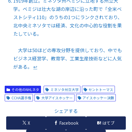
1919年創立。ミネソタ州ベミジに立地する州立大
学。ベミジは壮大な湖の岸辺に沿った町で「全米ベ
ストシティ110」のうちの1つにランクされており、
北中央ミネソタでは経済、文化の中心的な役割を果
たしている。
大学は50ほどの専攻分野を提供しており、中でも
ビジネス経営学、教育学、工業生産技術などに人気
がある。
↩︎
その他のNHLネタ
ミネソタ州立大学
セントトーマス
CCHA選手権
大学アイスホッケー
アイスホッケー決勝
シェアする
X
Facebook
はてブ