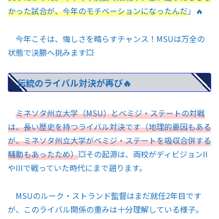
かった試合が、今年のモチベーションになったんだ
」🔥
今年こそは、悔しさを晴らすチャンス！MSUは万全の
状態で決勝へ挑みます💥
伝統のライバル対決が再び🔥
ミネソタ州立大学（MSU）とベミジ・ステートの対戦
は、長い歴史を持つライバル対決です（地理的要因もある
が、ミネソタ州立大学がベミジ・ステートを吸収合併する
騒動もあったため）
💥その起源は、両校がディビジョンII
やIIIで戦っていた時代にまで遡ります。
MSUのルーク・ストランド監督はまだ就任2年目です
が、このライバル関係の重みは十分理解している様子。