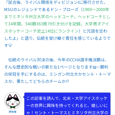
「試合後、ライバル関係をディビジョンIに移行させた、
MSUのレジェンドであるドン・ブローズ（
1969〜2000年
までミネソタ州立大学のヘッドコーチ。ヘッドコーチとし
て34年間、540勝363敗79引き分けを記録。大学男子アイ
スホッケーコーチ史上14位にランクイン
）と冗談を交わ
したよ」と語り、伝統を受け継ぐ責任を感じているようで
す💡
伝統のライバル対決の後、今年のCCHA選手権決勝は、
そんな歴史的な戦いの新たな1ページとなります📖✨勝利
の栄冠を手にするのは、ミシガン州立大かセント・トーマ
スか、果たしてどちらのチームか⁉️
この記事を読んで、北米・大学アイスホッケ
ーの世界に興味を持ってくれると、嬉しいに
ゃ！セント・トーマスとミネソタ州立大学の
讃岐猫