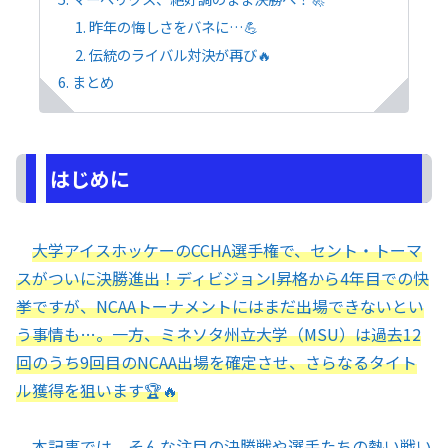
昨年の悔しさをバネに…💪
伝統のライバル対決が再び🔥
まとめ
はじめに
大学アイスホッケーのCCHA選手権で、セント・トーマ
スがついに決勝進出！ディビジョンI昇格から4年目での快
挙ですが、NCAAトーナメントにはまだ出場できないとい
う事情も…。一方、ミネソタ州立大学（MSU）は過去12
回のうち9回目のNCAA出場を確定させ、さらなるタイト
ル獲得を狙います🏆🔥
本記事では、そんな注目の決勝戦や選手たちの熱い戦い