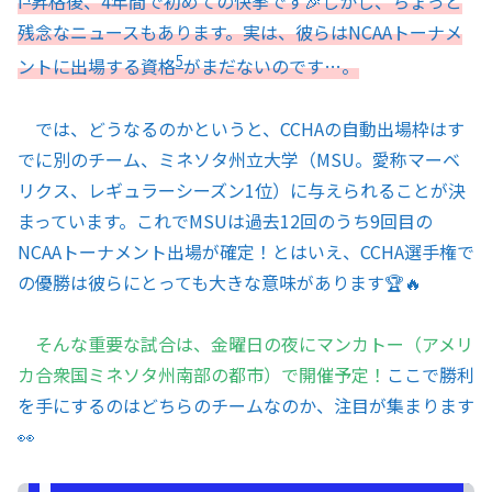
I
昇格後、4年間で初めての快挙です🎉しかし、ちょっと
残念なニュースもあります。実は、彼らはNCAAトーナメ
5
ントに出場する資格
がまだないのです…。
では、どうなるのかというと、CCHAの自動出場枠はす
でに別のチーム、ミネソタ州立大学（MSU。愛称マーベ
リクス、レギュラーシーズン1位）に与えられることが決
まっています。これでMSUは過去12回のうち9回目の
NCAAトーナメント出場が確定！とはいえ、CCHA選手権で
の優勝は彼らにとっても大きな意味があります🏆🔥
そんな重要な試合は、金曜日の夜にマンカトー（アメリ
カ合衆国ミネソタ州南部の都市）で開催予定！
ここで勝利
を手にするのはどちらのチームなのか、注目が集まります
👀