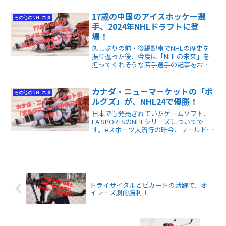
17歳の中国のアイスホッケー選
その他のNHLネタ
手、2024年NHLドラフトに登
場！
久しぶりの前・後編記事でNHLの歴史を
振り返った後、今度は「NHLの未来」を
担ってくれそうな若手選手の記事をお届
けします。しかも、我々日本人と同じア
ジアの同胞が、厳しい競争世界のNHLに
堂々と乗り込もうとしているのです。
カナダ・ニューマーケットの「ポ
その他のNHLネタ
ルグズ」が、NHL24で優勝！
日本でも発売されていたゲームソフト、
EA SPORTSのNHLシリーズについてで
す。eスポーツ大流行の昨今、ワールドワ
イドな大会は大好評で開催され、NHLよ
りお先に大会チャンピオンが決定、フレ
ッシュな初優勝者がトロフィーと賞金を
手にしました。
ドライサイタルとピカードの活躍で、オ
イラーズ劇的勝利！