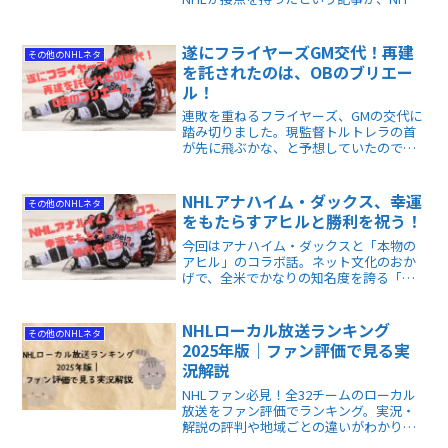
公式サイトにアップされました。NFLジ
ェッツのスター選手達が、NHLダックス
にオマージュ？を捧げたのです。
遂にフライヤーズGM交代！再建
その他のNHLネタ
を託されたのは、OBのブリエー
ル！
連敗を重ねるフライヤーズ、GMの交代に
踏み切りました。現監督トルトレラの首
が先に飛ぶかな、と予想していたのです
が、意外な展開です。ドラフト一巡目指
名順が早くなりそうと分かった時点での
GM交代は偶然なのか、意図的なのかは判
NHLアナハイム・ダックス、幸運
その他のNHLネタ
断し難いところです。
をもたらすアヒルと勝利を祝う！
今回はアナハイム・ダックスと「本物の
アヒル」のコラボ話。ネット文化のおか
げで、全米でかなりの知名度を誇る「特
技を持ったアヒル」が、遂にNHLに進出
する...今までありそうでなかった、あるい
はファン待望の（？）シチュエーション
NHLローカル放送ランキング
その他のNHLネタ
が実現したのです！
2025年版｜ファン評価で見る実
況解説
NHLファン必見！全32チームのローカル
放送をファン評価でランキング。実況・
解説の評判や地域ごとの違いがわかりま
す。