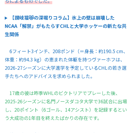
ちによるものでした。
【讃岐猫😻の深堀りコラム】氷上の壁は崩壊した
――NCAA「解禁」がもたらすCHLと大学ホッケーの新たな共
生関係
6フィート3インチ、208ポンド（＝身長：約190.5 cm、
体重：約94.3 kg）の恵まれた体躯を持つヴァーホフは、
2026-27シーズンに大学進学を予定しているCHLの若き選
手たちへのアドバイスを求められました。
17歳の彼は昨季WHLのビクトリアでプレーした後、
2025-26シーズンに名門ノースダコタ大学で36試合に出場
し、20ポイント（6ゴール、14アシスト）を記録するとい
う大成功の1年目を終えたばかりの存在です。