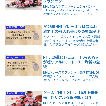
クラシック
NHLの新たなアニメーションイベント
「Harvey's Mountain Classic」やデータ
視覚化技術を紹介。カルガリーフレーム
スのマスコット「Harvey the Hound」な
ど、ファン必見の情報をお届けします！
2026年NHLプレーオフは顔ぶれ
その他のNHLネタ
激変？50％入れ替わりの衝撃予測
2025-26シーズンのNHLファン必見！最新
指標からプレーオフ争いの裏側を徹底分
析。今好調なフライヤーズの懸念点や、
不運なパンサーズの逆転劇など、順位表
だけでは見えない真実を解説します。デ
ータに基づき、後半戦の勝敗を先読みす
NHL 26進化レビュー！Be A Pro
その他のNHLネタ
る楽しさを得られます！
が超リアルに、ゴーリー刷新の全
貌
NHLシリーズのファンへ！最新作NHL 26
の徹底レビュー。Be A Proモードの大幅
進化、リアルなAI、Goalieシステムの刷
新など、ゲームの全貌を解説します。長
年のマンネリを打ち破る本作の魅力と、
プレイで役立つ情報が満載！
ゲーム『NHL 24』、10月上旬発
その他のNHLネタ
売！超リアルな新機能とは？
NHLとゲームで言えば、EAスポーツのビ