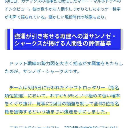
6月1日、カナックスの指揮官に就任したマニー・マルホトラへの
インタビュー。彼の穏やかな人柄やしっかりとしたホッケー哲学
が肉声で語られている。懐かしい現役時代の映像もあり。
強運が引き寄せる再建への道――サンノゼ・
シャークスが掲げる人間性の評価基準
ドラフト戦線の勢力図を大きく揺るがす興奮をもたらし
たのが、サンノゼ・シャークスです。
チームは5月5日に行われたドラフトロッタリー（指名
順位抽選）において、わずか5.5％という極めて低い確率
をくぐり抜け、見事に2回目の抽選を制して全体2位指名
権を獲得するという凄まじい強運を手にしました。
これによりシャークスは、2024年の全体1位マックリ