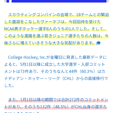
スカウティングコンバインの会場で、18チームとの緊迫
した面談をこなしたヴァーホフは、今回招待を受けた
NCAA男子ホッケー選手8人のうちの1人でした。そして、
このような進路を選ぶ若きジュニア選手たちの人数は、今
後さらに増えていきそうな大きな気配があります。
🎓
College Hockey, Inc.が金曜日に発表した最新データに
よると、5月1日以降に成立した大学進学・入部コミット
メントは73件あり、そのうちなんと44件（60.3％）はカ
ナディアン・ホッケー・リーグ（CHL）からの直接移行で
した。
また、1月1日以降の期間では合計272件のコミットメン
トがあり、そのうち132件（48.5％）がCHL出身の選手た