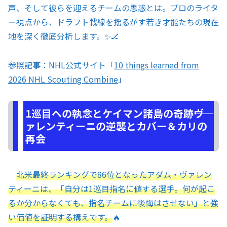
声、そして彼らを迎えるチームの思惑とは。プロのライタ
ー視点から、ドラフト戦線を揺るがす若き才能たちの現在
地を深く徹底分析します。✨🏒
参照記事：NHL公式サイト「
10 things learned from
2026 NHL Scouting Combine
」
1巡目への執念とケイマン諸島の奇跡――ヴ
ァレンティーニの逆襲とカバー＆カリの
再会
北米最終ランキングで86位となったアダム・ヴァレン
ティーニは、「自分は1巡目指名に値する選手。何が起こ
るか分からなくても、指名チームに後悔はさせない」と強
い価値を証明する構えです。
🔥