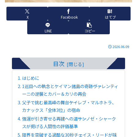
X
Facebook
はてブ
LINE
コピー
2026.06.09
目次
はじめに
1巡目への執念とケイマン諸島の奇跡――ヴァレンティ
ーニの逆襲とカバー＆カリの再会
父子で挑む最高峰の舞台――ケイレブ・マルホトラ、
カナックス「全体3位」の宿命
強運が引き寄せる再建への道――サンノゼ・シャーク
スが掲げる人間性の評価基準
限界を突破する過酷な30秒――チェイス・リードが味