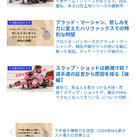
デオゲーム・シリーズがあります。回を
重ね、来る10月上旬リリースの最新作は
「24」。残念ながら、今回も日本語版発
売はありません。再現率の高さで定評の
あるゲーム、今回の新仕様も素晴らしい
ブラッド・マーシャン、悲しみを
その他のNHLネタ
ものばかりです。
力に変えたハリファックスでの特
別な時間
フロリダ・パンサーズのブラッド・マー
シャンが、親友の娘セラへの想いを胸に
戦った実話。ホッケーファンが彼の人間
性と絆の強さを感じ取れる感動記事で
す。
スラップ・ショットは絶滅寸前？
その他のNHLネタ
選手達の証言から原因を探る【後
編】
豪快で、見る人を惹きつける大技・荒
技？スラップ・ショットが、最近のNHL
で少なくなってきている...についての続編
です。今回、お届けする現役選手達の証
言は、コンパクトになりつつあるNHLの
攻撃スタイルへの警鐘と思えるのです
が...。
下半身の爆発力を測定！2026年NHL新テ
スト導入の効果とは