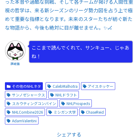
った本音や過酷な挑戦、そして各チームが掲げる人間性重
視の哲学は、来る新シーズンのリーグ勢力図を占う上で極
めて重要な指標となります。未来のスターたちが紡ぐ新た
な物語から、今後も絶対に目が離せません。✨🏒
ここまで読んでくれて、サンキュー、じゃあ
ね！
讃岐猫
その他のNHLネタ
CalebMalhotra
アイスホッケー
サンノゼシャークス
NHLドラフト
スカウティングコンバイン
NHLProspects
NHLCombine2026
ミシガン大学
ChaseReid
AdamValentini
シェアする