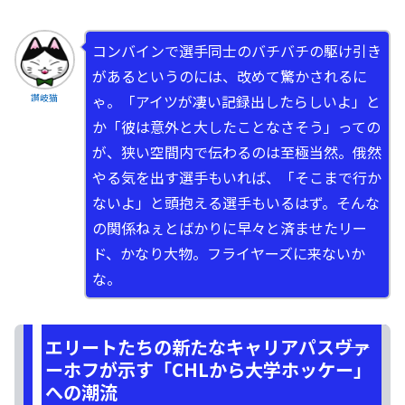
コンバインで選手同士のバチバチの駆け引き
があるというのには、改めて驚かされるに
ゃ。「アイツが凄い記録出したらしいよ」と
讃岐猫
か「彼は意外と大したことなさそう」っての
が、狭い空間内で伝わるのは至極当然。俄然
やる気を出す選手もいれば、「そこまで行か
ないよ」と頭抱える選手もいるはず。そんな
の関係ねぇとばかりに早々と済ませたリー
ド、かなり大物。フライヤーズに来ないか
な。
エリートたちの新たなキャリアパス――ヴァ
ーホフが示す「CHLから大学ホッケー」
への潮流