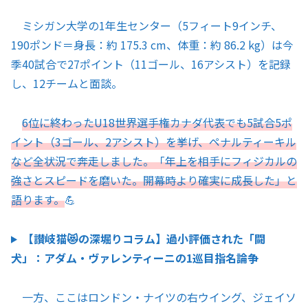
ミシガン大学の1年生センター（5フィート9インチ、
190ポンド＝身長：約 175.3 cm、体重：約 86.2 kg）は今
季40試合で27ポイント（11ゴール、16アシスト）を記録
し、12チームと面談。
6位に終わったU18世界選手権カナダ代表でも5試合5ポ
イント（3ゴール、2アシスト）を挙げ、ペナルティーキル
など全状況で奔走しました。「年上を相手にフィジカルの
強さとスピードを磨いた。開幕時より確実に成長した」と
語ります。
💪
【讃岐猫😻の深堀りコラム】過小評価された「闘
犬」：アダム・ヴァレンティーニの1巡目指名論争
一方、ここはロンドン・ナイツの右ウイング、ジェイソ