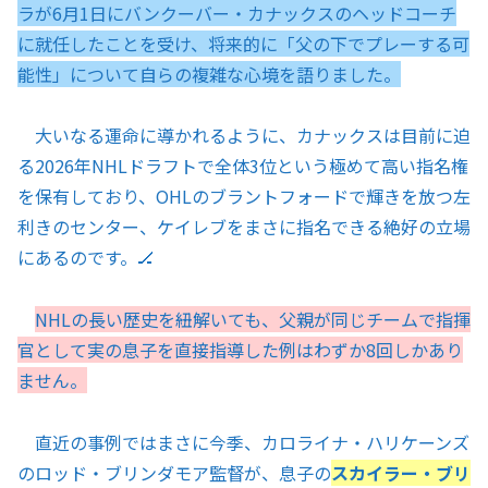
ラが6月1日にバンクーバー・カナックスのヘッドコーチ
に就任したことを受け、将来的に「父の下でプレーする可
能性」について自らの複雑な心境を語りました。
大いなる運命に導かれるように、カナックスは目前に迫
る2026年NHLドラフトで全体3位という極めて高い指名権
を保有しており、OHLのブラントフォードで輝きを放つ左
利きのセンター、ケイレブをまさに指名できる絶好の立場
にあるのです。🏒
NHLの長い歴史を紐解いても、父親が同じチームで指揮
官として実の息子を直接指導した例はわずか8回しかあり
ません。
直近の事例ではまさに今季、カロライナ・ハリケーンズ
のロッド・ブリンダモア監督が、息子の
スカイラー・ブリ