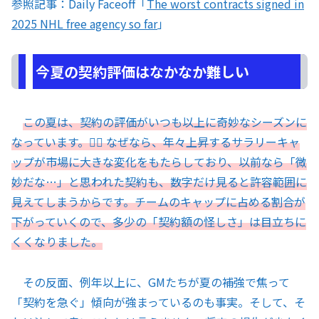
参照記事：Daily Faceoff「
The worst contracts signed in
2025 NHL free agency so far
」
今夏の契約評価はなかなか難しい
この夏は、契約の評価がいつも以上に奇妙なシーズンに
なっています。😵‍💫 なぜなら、年々上昇するサラリーキャ
ップが市場に大きな変化をもたらしており、以前なら「微
妙だな…」と思われた契約も、数字だけ見ると許容範囲に
見えてしまうからです。チームのキャップに占める割合が
下がっていくので、多少の「契約額の怪しさ」は目立ちに
くくなりました。
その反面、例年以上に、GMたちが夏の補強で焦って
「契約を急ぐ」傾向が強まっているのも事実。そして、そ