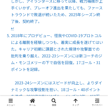
しかし、アイランダーズに移って以降、戦力補強が上
手くいかず、プレーオフ進出を果たしても、ファース
トラウンドで敗退が続いたため、2025年シーズン終
了後、契約終了。
↩︎
2018年にプロデビュー、怪我やCOVID-19プロトコル
による離脱を経験しつつも、着実に成長を遂げてはい
た。キャリア初期に課題とされた規律や攻撃面での
批判を乗り越え、2022-23シーズンには新コーチのジ
ム・モンゴメリーの下で自信を回復。17ゴール・31
ポイントを記録。
2023-24シーズンにはスピードが向上し、よりダイ
ナミックな攻撃役割を担い、18ゴール・40ポイント
を達成。2023年8月にはブルーインズと2年・460万
ドルの契約延長にサイン。しかし、それ以降、急激に
メニュー
ホーム
検索
トップ
サイドバー