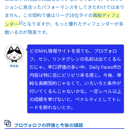
ションに見合ったパフォーマンスをしてきたわけではあり
ません。この契約で彼はリーグ16位タイの
高給ディフェ
10
ンダー
となりますが、もっと優れたディフェンダーが多
数いるのが現実です。
どのNHL情報サイトを見ても、プロヴォロ
フ、セシ、リンドグレンの名前は出てくるん
だにゃ。辛口評価の多い中、Daily Faceoffの
讃岐猫
内容は特に舌にピリピリ来る感じ。今後、単
純な長期契約じゃなくて、いろいろと条件が
付いてくるんじゃないかな。一定レベル以上
の成績を挙げないと、ペナルティとしてトレ
ードを断れないとか。
プロヴォロフの評価と今後の課題