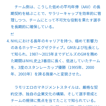
チーム側は、こうした低めの平均年俸（AAV）の長
期契約を結ぶことで、サラリーキャップを効率的に管
理しつつ、チームにとって不可欠な役割を果たす選手
を長期的に確保している。
↩︎
NHLにおける長年のキャリアを持つ、極めて影響力
のあるホッケーエグゼクティブ。GMおよび社長とし
て知られ、1987〜2015年までデビルズのGMを務め
た期間はNHL史上3番目に長く、低迷していたチーム
を、3度のスタンレーカップ優勝（1995年、2000
年、2003年）を誇る強豪へと変貌させた。
ラモリエロのマネジメントスタイルは、厳格な契
約交渉、独自の企業文化の構築、そして選手育成と
チームの規律に焦点を当てたことで知られている。