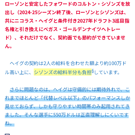
ローゾンと安定したフォワードのコルトン・シゾンズを放
出し（2024-25シーズン終了後、ローゾンとシゾンズは、
共にニコラス・ヘイグと条件付き2027年ドラフト3巡目指
名権と引き換えにベガス・ゴールデンナイツへトレー
ド）、それだけでなく、契約面でも節約ができていませ
ん。
ヘイグの契約は2人の給料を合わせた額より約100万ド
6
ル高い上に、
シゾンズの給料半分も負担
しています。
さらに問題なのは、ヘイグは守備的には期待外れで、こ
れまでほとんど「代替レベル以下」のパフォーマンスしか
見せておらず、しかも守りやすい時間帯のみ起用されてき
ました。そんな選手に550万ドルは正直理解しにくいです
ね。