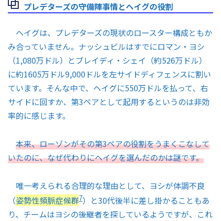
プレデターズの守備陣事情とヘイグの役割
ヘイグは、プレデターズの現状のロースター構成ともか
み合っていません。ナッシュビルはすでにロマン・ヨシ
（1,080万ドル）とブレイディ・シェイ（約526万ドル）
に約1605万ドル9,000ドルを左サイドディフェンスに割い
ています。そんな中で、ヘイグに550万ドルを払って、右
サイドに回すか、第3ペアとして起用するというのは非効
率的に感じます。
本来、ローゾンがその第3ペアの役割をうまくこなして
いたのに、なぜ代わりにヘイグを選んだのかは謎です。
唯一考えられる合理的な理由として、ヨシが体調不良
7
（
姿勢性頻脈症候群
）と30代後半に差し掛かることもあ
り、チームはヨシの後継者を探しているようですが、これ