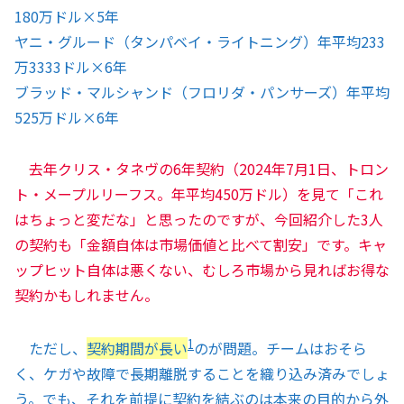
180万ドル×5年
ヤニ・グルード（タンパベイ・ライトニング）年平均233
万3333ドル×6年
ブラッド・マルシャンド（フロリダ・パンサーズ）年平均
525万ドル×6年
去年クリス・タネヴの6年契約（2024年7月1日、トロン
ト・メープルリーフス。年平均450万ドル）を見て「これ
はちょっと変だな」と思ったのですが、今回紹介した3人
の契約も「金額自体は市場価値と比べて割安」です。キャ
ップヒット自体は悪くない、むしろ市場から見ればお得な
契約かもしれません。
1
ただし、
契約期間が長い
のが問題。チームはおそら
く、ケガや故障で長期離脱することを織り込み済みでしょ
う。でも、それを前提に契約を結ぶのは本来の目的から外