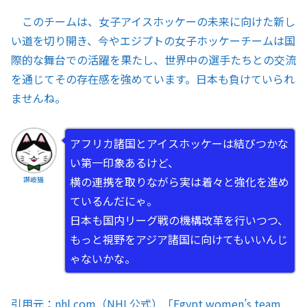
このチームは、女子アイスホッケーの未来に向けた新し
い道を切り開き、今やエジプトの女子ホッケーチームは国
際的な舞台での活躍を果たし、世界中の選手たちとの交流
を通じてその存在感を強めています。日本も負けていられ
ませんね。
アフリカ諸国とアイスホッケーは結びつかな
い第一印象あるけど、
横の連携を取りながら実は着々と強化を進め
讃岐猫
ているんだにゃ。
日本も国内リーグ戦の機構改革を行いつつ、
もっと視野をアジア諸国に向けてもいいんじ
ゃないかな。
引用元：nhl.com（NHL公式）「
Egypt women’s team