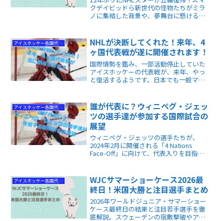
クデイビッドら新世代の怪物たちがミラ
ノに集結した背景や、夢舞台に懸ける熱
い想いを徹底解説します。ファン必見の
裏話やレジェンドの金言を通じ、史上最
高の大会をより深く楽しむための知識が
NHLが決断してくれた！来年、4
アイスホッケー各国代表情報
手に入ります！✨
ヶ国代表戦が遂に開催されます！
国際情勢を鑑み、一部活動停止していた
アイスホッケーの代表戦が、来年、やっ
と復活するようです。日本でも一般マス
コミ各社が報じていましたから、ご存じ
の方も多いと思います。プロ・リーグ戦
と違う趣とモチベーションあふれる代表
誰が代表に？ウィニペグ・ジェッ
アイスホッケー各国代表情報
戦は格別です。
ツの選手達が参加する国際試合の
展望
ウィニペグ・ジェッツの選手たちが、
2024年2月に開催される「4 Nations
Face-Off」に向けて、代表入りを目指し
ています。彼らの活躍が代表チームに与
える影響とは何か、そしてその選考過程
における重要なポイントを掘り下げてみ
WJCサマーショーケース2026最
アイスホッケー各国代表情報
ましょう。
終日！米国大勝と注目選手まとめ
2026年ワールドジュニア・サマーショー
ケース最終日の結果と注目若手選手を徹
底解説。スウェーデンの宿敵撃破やアメ