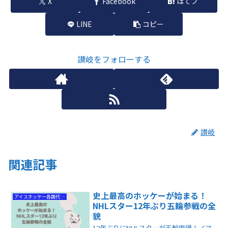
X
Facebook
はてブ
LINE
コピー
讃岐をフォローする
讃岐
関連記事
史上最高のホッケーが始まる！
アイスホッケー各国代表情報
NHLスター12年ぶり五輪参戦の全
貌
12年ぶりにNHLスターが五輪復帰！🏒マ