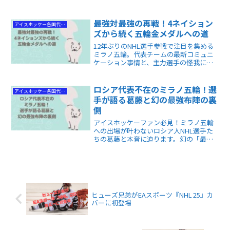
リカの7-2大勝劇、ウィッテンバックら将
来のスター候補のスカウティング評価と
強みが分かります。
最強対最強の再戦！4ネイション
アイスホッケー各国代表情報
ズから続く五輪金メダルへの道
12年ぶりのNHL選手参戦で注目を集める
ミラノ五輪。代表チームの最新コミュニ
ケーション事情と、主力選手の怪我に揺
れるミネソタ・ワイルドの苦悩を徹底解
説します。ファン必見の五輪の光と影を
知ることで、大会をより深く楽しむ知識
ロシア代表不在のミラノ五輪！選
アイスホッケー各国代表情報
が得られます。🏒✨
手が語る葛藤と幻の最強布陣の裏
側
アイスホッケーファン必見！ミラノ五輪
への出場が叶わないロシア人NHL選手た
ちの葛藤と本音に迫ります。幻の「最強
ロスター」解説を通じ、政治とスポーツ
の狭間で揺れるアスリートの真実がわか
ります。彼らの情熱を知れば、五輪がよ
り深く楽しめます。
ヒューズ兄弟がEAスポーツ『NHL 25』カ
バーに初登場