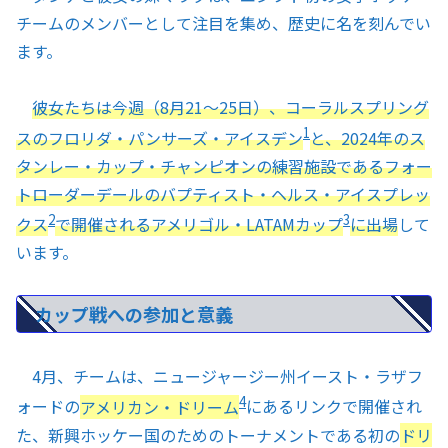
チームのメンバーとして注目を集め、歴史に名を刻んでい
ます。
彼女たちは今週（8月21〜25日）、コーラルスプリング
1
スのフロリダ・パンサーズ・アイスデン
と、2024年のス
タンレー・カップ・チャンピオンの練習施設であるフォー
トローダーデールのバプティスト・ヘルス・アイスプレッ
2
3
クス
で開催されるアメリゴル・LATAMカップ
に出場
して
います。
カップ戦への参加と意義
4月、チームは、ニュージャージー州イースト・ラザフ
4
ォードの
アメリカン・ドリーム
にあるリンクで開催され
た、新興ホッケー国のためのトーナメントである初の
ドリ