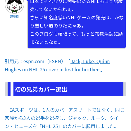
日本でそれなりに需要のあるNFLも日本語版
売ってないからねぇ、
さらに知名度低いNHLゲームの発売は、かな
讃岐猫
り厳しい道のりだにゃあ。
このブログも頑張って、もっと布教活動に励
まないとなぁ。
引用元：espn.com（ESPN）「
Jack, Luke, Quinn
Hughes on NHL 25 cover in first for brothers
」
初の兄弟カバー選出
EAスポーツは、1人のカバーアスリートではなく、同じ
家族から3人の選手を選択し、ジャック、ルーク、クイ
ン・ヒューズを「NHL 25」のカバーに起用しました。