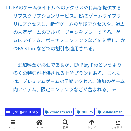
EAのゲームタイトルへのアクセスや特典を提供する
サブスクリプションサービス。EAのゲームライブラ
リにアクセスし、新作ゲームの早期アクセスや、過去
の人気ゲームのフルバージョンをプレーできる。ゲー
ム内アイテム、ボーナスコンテンツなどを入手し、か
つEA Storeなどでの割引も適用される。
追加料金が必要であるが、EA Play Proというより
多くの特典が提供される上位プランもある。これに
は、プレミアムゲームの早期アクセス、追加のゲーム
内アイテム、限定コンテンツなどが含まれる。
↩︎
その他のNHLネタ
cover athletes
NHL 25
defenseman
NHL 25 cover
EA Sports
‘honored’
Hughes brothers
メニュー
ホーム
検索
トップ
サイドバー
Quinn Hughes
first for brothers
Canucks captain
Jack