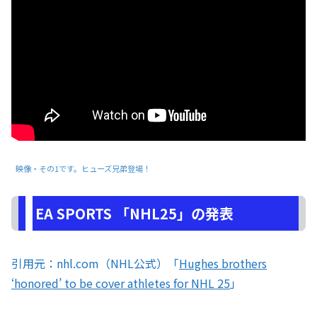
映像・その1です。ヒューズ兄弟登場！
EA SPORTS 「NHL25」の発表
引用元：nhl.com（NHL公式）「
Hughes brothers
‘honored’ to be cover athletes for NHL 25
」