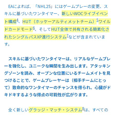
EAによれば、「NHL25」にはゲームプレーの変更、ス
キルに基づいたワンタイマー、
新しいWOCライブイベン
4
5
ト構成
、
HUT（ホッケーアルティメットチーム）
ワイル
6
ドカードモード
、そして
HUT全体で共有される簡素化さ
7
れたシングルパスXP進行システム
などが含まれていま
す。
スキルに基づいたワンタイマーは、リアルなゲームプレ
ーを強化し、ユニークな瞬間を生み出します。アタッキン
グゾーンを読み、オープンな位置にいるチームメイトを見
つけることで、ゲームプレーヤーは（相手チームにとっ
て）致命的なワンタイマーのチャンスを得られ、心臓がド
キドキするような得点の可能性が広がります。
8
全く新しい
グラッジ・マッチ・システム
は、すべての