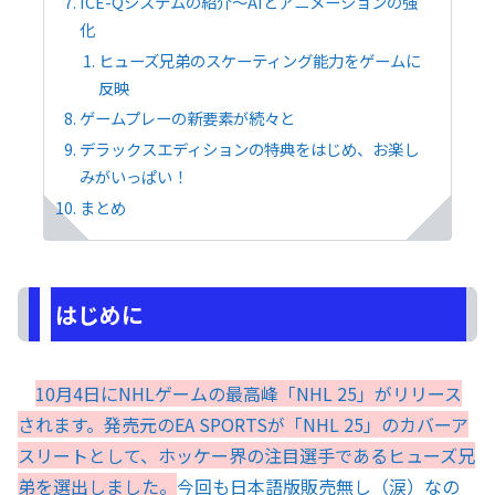
ICE-Qシステムの紹介〜AIとアニメーションの強
化
ヒューズ兄弟のスケーティング能力をゲームに
反映
ゲームプレーの新要素が続々と
デラックスエディションの特典をはじめ、お楽し
みがいっぱい！
まとめ
はじめに
10月4日にNHLゲームの最高峰「NHL 25」がリリース
されます。発売元のEA SPORTSが「NHL 25」のカバーア
スリートとして、ホッケー界の注目選手であるヒューズ兄
弟を選出しました。
今回も日本語版販売無し（涙）なの