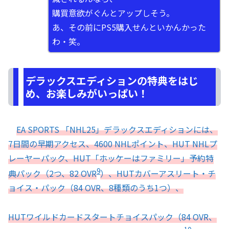
購買意欲がぐんとアップしそう。
あ、その前にPS5購入せんといかんかった
わ・笑。
デラックスエディションの特典をはじ
め、お楽しみがいっぱい！
EA SPORTS 「NHL25」デラックスエディションには、
7日間の早期アクセス、4600 NHLポイント、HUT NHLプ
レーヤーパック、HUT「ホッケーはファミリー」予約特
9
典パック（2つ、82 OVR
）、HUTカバーアスリート・チ
ョイス・パック（84 OVR、8種類のうち1つ）、
HUTワイルドカードスタートチョイスパック（84 OVR、