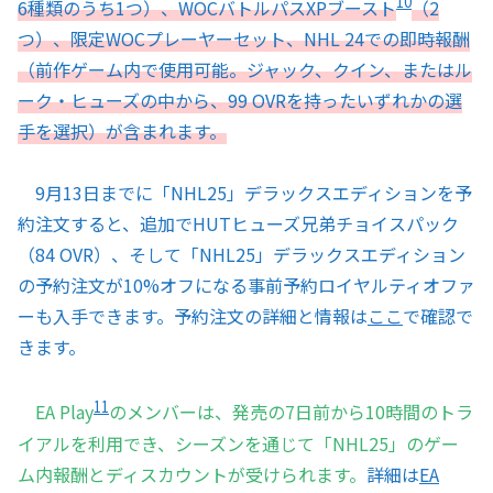
10
6種類のうち1つ）、WOCバトルパスXPブースト
（2
つ）、限定WOCプレーヤーセット、NHL 24での即時報酬
（前作ゲーム内で使用可能。ジャック、クイン、またはル
ーク・ヒューズの中から、99 OVRを持ったいずれかの選
手を選択）が含まれます。
9月13日までに「NHL25」デラックスエディションを予
約注文すると、追加でHUTヒューズ兄弟チョイスパック
（84 OVR）、そして「NHL25」デラックスエディション
の予約注文が10%オフになる事前予約ロイヤルティオファ
ーも入手できます。予約注文の詳細と情報は
ここ
で確認で
きます。
11
EA Play
のメンバーは、発売の7日前から10時間のトラ
イアルを利用でき、シーズンを通じて「NHL25」のゲー
ム内報酬とディスカウントが受けられます。
詳細は
EA