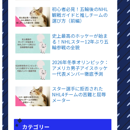
初心者必見！五輪後のNHL
観戦ガイドと推しチームの
選び方（前編）
史上最高のホッケーが始ま
る！NHLスター12年ぶり五
輪参戦の全貌
2026年冬季オリンピック：
アメリカ男子アイスホッケ
ー代表メンバー徹底予測
スター選手に拒否された
NHL4チームの苦難と屈辱
メーター
カテゴリー