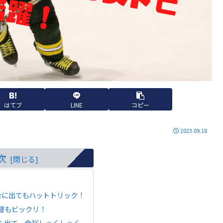
はてブ
LINE
コピー
2023.09.18
次
合に出てもハットトリック！
督もビックリ！
も出て、余裕しゃくしゃく