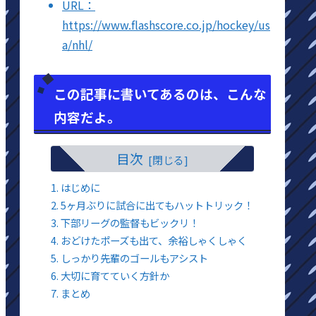
URL：
https://www.flashscore.co.jp/hockey/us
a/nhl/
この記事に書いてあるのは、こんな
内容だよ。
目次
はじめに
5ヶ月ぶりに試合に出てもハットトリック！
下部リーグの監督もビックリ！
おどけたポーズも出て、余裕しゃくしゃく
しっかり先輩のゴールもアシスト
大切に育てていく方針か
まとめ