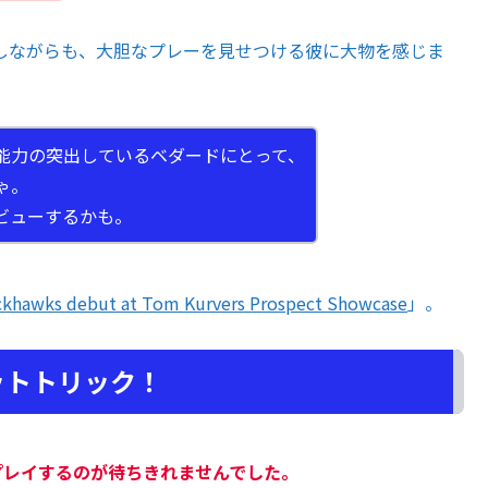
しながらも、大胆なプレーを見せつける彼に大物を感じま
能力の突出しているベダードにとって、
ゃ。
ビューするかも。
lackhawks debut at Tom Kurvers Prospect Showcase
」。
ットトリック！
プレイするのが待ちきれませんでした。