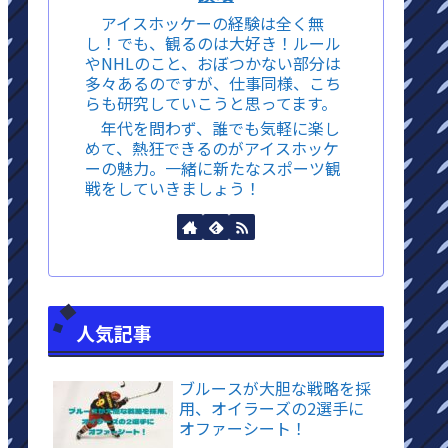
アイスホッケーの経験は全く無
し！でも、観るのは大好き！ルール
やNHLのこと、おぼつかない部分は
多々あるのですが、仕事同様、こち
らも研究していこうと思ってます。
年代を問わず、誰でも気軽に楽し
めて、熱狂できるのがアイスホッケ
ーの魅力。一緒に新たなスポーツ観
戦をしていきましょう！
人気記事
ブルースが大胆な戦略を採
用、オイラーズの2選手に
オファーシート！