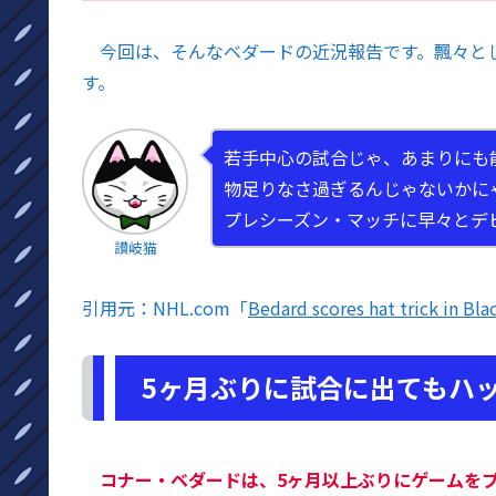
今回は、そんなベダードの近況報告です。飄々と
す。
若手中心の試合じゃ、あまりにも
物足りなさ過ぎるんじゃないかに
プレシーズン・マッチに早々とデ
讃岐猫
引用元：NHL.com「
Bedard scores hat trick in B
5ヶ月ぶりに試合に出てもハ
コナー・ベダードは、5ヶ月以上ぶりにゲームを